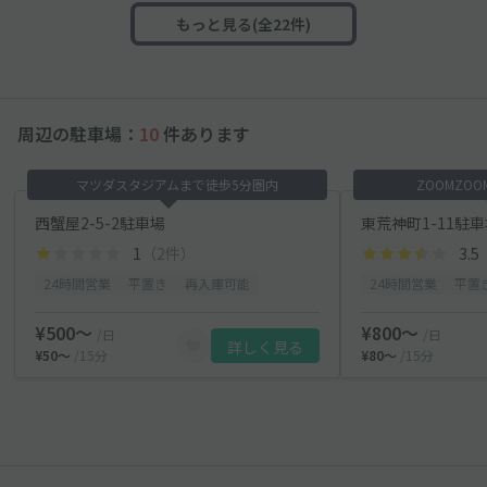
もっと見る(全22件)
周辺の駐車場：
10
件あります
マツダスタジアムまで徒歩5分圏内
ZOOMZO
西蟹屋2-5-2駐車場
東荒神町1-11駐
1
（2件）
3.5
24時間営業
平置き
再入庫可能
24時間営業
平置
¥500〜
¥800〜
/日
/日
詳しく見る
¥50〜
/15分
¥80〜
/15分