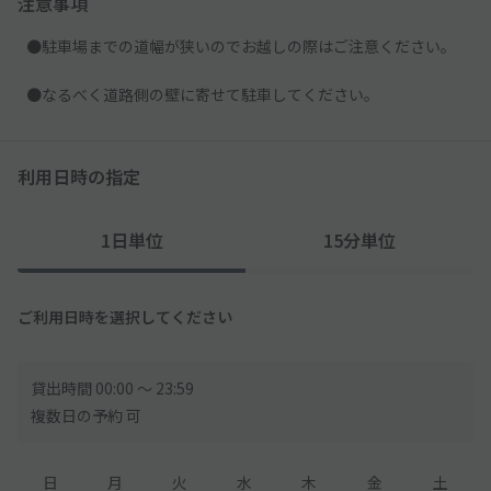
注意事項
●駐車場までの道幅が狭いのでお越しの際はご注意ください。
●なるべく道路側の壁に寄せて駐車してください。
利用日時の指定
1日単位
15分単位
ご利用日時を選択してください
貸出時間 00:00 〜 23:59
複数日の予約 可
日
月
火
水
木
金
土