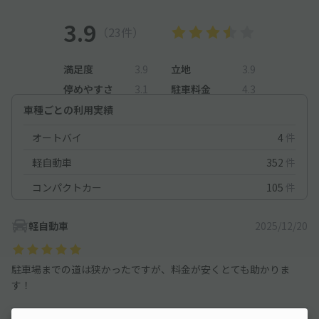
3.9
（23件）
満足度
3.9
立地
3.9
停めやすさ
3.1
駐車料金
4.3
車種ごとの利用実績
オートバイ
4
件
軽自動車
352
件
コンパクトカー
105
件
軽自動車
2025/12/20
駐車場までの道は狭かったですが、料金が安くとても助かりま
す！