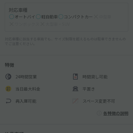
対応車種
オートバイ
軽自動車
コンパクトカー
中型車
ワンボックス
大型車・SUV
対応車種に該当する車両でも、サイズ制限を超えるものは駐車できませんの
でご注意ください。
特徴
24時間営業
時間貸し可能
当日最大料金
平置き
再入庫可能
スペース変更不可
各特徴の説明