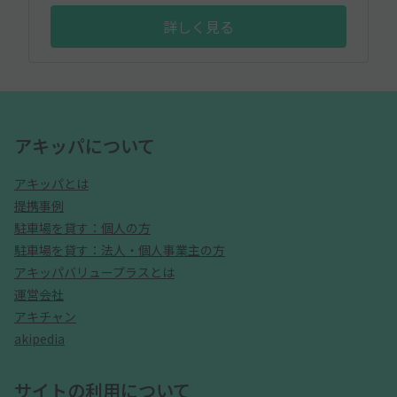
詳しく見る
アキッパについて
アキッパとは
提携事例
駐車場を貸す：個人の方
駐車場を貸す：法人・個人事業主の方
アキッパバリュープラスとは
運営会社
アキチャン
akipedia
サイトの利用について