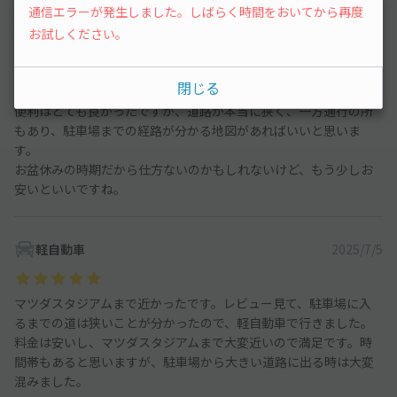
通信エラーが発生しました。しばらく時間をおいてから再度
軽自動車
2025/8/12
お試しください。
広島市外から車で野球観戦に行く事にしてから、予約ができ、球
閉じる
場まで近い駐車場を探しました。球場と駅の中間くらいにあり、
便利はとても良かったですが、道路が本当に狭く、一方通行の所
もあり、駐車場までの経路が分かる地図があればいいと思いま
す。
お盆休みの時期だから仕方ないのかもしれないけど、もう少しお
安いといいですね。
軽自動車
2025/7/5
マツダスタジアムまで近かったです。レビュー見て、駐車場に入
るまでの道は狭いことが分かったので、軽自動車で行きました。
料金は安いし、マツダスタジアムまで大変近いので満足です。時
間帯もあると思いますが、駐車場から大きい道路に出る時は大変
混みました。