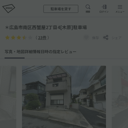
駐車場を貸す
検索
ログイン
メニュー
＊広島市南区西蟹屋2丁目4[木原]駐車場
（
23件
）
保存
シェア
写真・地図
詳細情報
日時の指定
レビュー