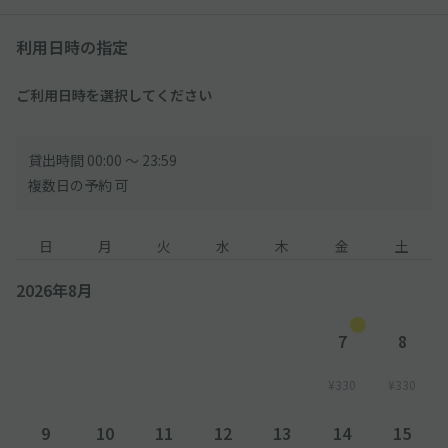
◇予約された方ご本人・記入した車種、ナンバーでお越しくださ
利用日時の指定
い。
◇必ず指定された車室に駐車してください。
ご利用日時を選択してください
貸出時間 00:00 〜 23:59
複数日の予約 可
日
月
火
水
木
金
土
2026年8月
7
8
¥330
¥330
9
10
11
12
13
14
15