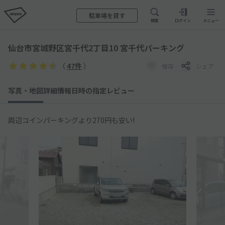
駐車場を貸す
検索
ログイン
メニュー
仙台市宮城野区宮千代2丁目10 宮千代パーキング
（
47件
）
保存
シェア
写真・地図
詳細情報
日時の指定
レビュー
周辺コインパーキングより270円も安い!