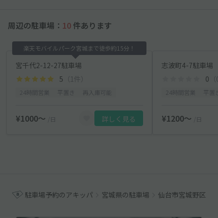
周辺の駐車場：
10
件あります
楽天モバイルパーク宮城まで徒歩約15分！
宮千代2-12-27駐車場
志波町4-7駐車場
5
（1件）
0
（
24時間営業
平置き
再入庫可能
24時間営業
平置
¥1000〜
¥1200〜
詳しく見る
/日
/日
駐車場予約のアキッパ
宮城県の駐車場
仙台市宮城野区の