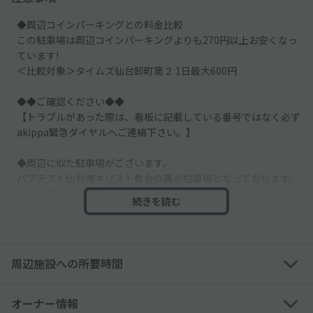
◆周辺コインパーキングとの料金比較
この駐車場は周辺コインパーキングよりも270円以上お安くなっ
ています!
＜比較対象＞タイムズ仙台卸町第２ 1日最大600円
◆◆ご確認ください◆◆
【トラブルがあった際は、看板に記載している番号ではなく必ず
akippa緊急ダイヤルへご連絡下さい。】
◆周辺に似た駐車場がございます。
バプテスト仙台南キリスト教会の裏が駐車場となっております。
写真を確認の上間違いのないように、ご注意下さい。
続きを読む
◆当駐車場、スペースの長さがありますが、必ず後ろ側まで詰め
て駐車してください。
（※手前に駐車すると、横の方が出庫出来なくなる為です）
周辺施設への所要時間
ご配慮、ご協力をお願いします。
──────────────────────────
オーナー情報