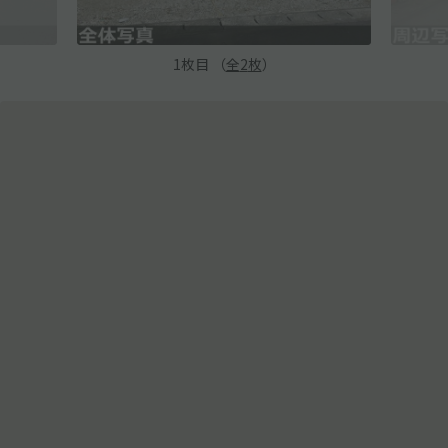
1
枚目 （
全
2
枚
）