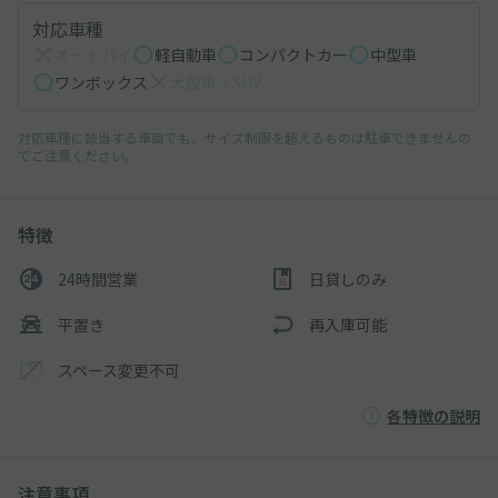
対応車種
オートバイ
軽自動車
コンパクトカー
中型車
ワンボックス
大型車・SUV
対応車種に該当する車両でも、サイズ制限を超えるものは駐車できませんの
でご注意ください。
特徴
24時間営業
日貸しのみ
平置き
再入庫可能
スペース変更不可
各特徴の説明
注意事項