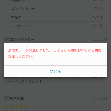
コンパクトカー
411
件
中型車
404
件
ワンボックス
210
件
コンパクトカー
2026/1/9
通信エラーが発生しました。しばらく時間をおいてから再度
帰省するたびに利用させていただいてます。
お試しください。
料金が周りのコインパーキングよりも、断然に安いのでお財布に
も優しいです☺️
周りが一方通行ばかりなので、土地感のない方や運転に不慣れな
閉じる
方は初め、停めづらいと感じるかもしれませんが、慣れれば利用
しやすくなると思います。
軽自動車
2025/5/18