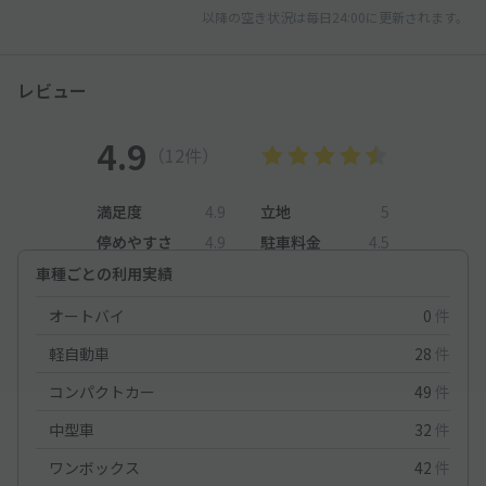
以降の空き状況は毎日24:00に更新されます。
レビュー
4.9
（12件）
満足度
4.9
立地
5
停めやすさ
4.9
駐車料金
4.5
車種ごとの利用実績
オートバイ
0
件
軽自動車
28
件
コンパクトカー
49
件
中型車
32
件
ワンボックス
42
件