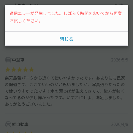
大型車・SUV
35
件
通信エラーが発生しました。しばらく時間をおいてから再度
お試しください。
軽自動車
2026/6/10
閉じる
分かりやすく、野球場にも近いので便利。
中型車
2026/5/5
楽天最強パークから近くて使いやすかったです。あまりにも民家
の庭過ぎて、ここでいいのかと思いましたが、写真通りだったの
で使いやすかったです！木の葉っぱが生えてきてて、後方が狭く
なってるのが少し怖かったです。いずれにせよ、満足しました。
ありがとうございました。
軽自動車
2026/4/8