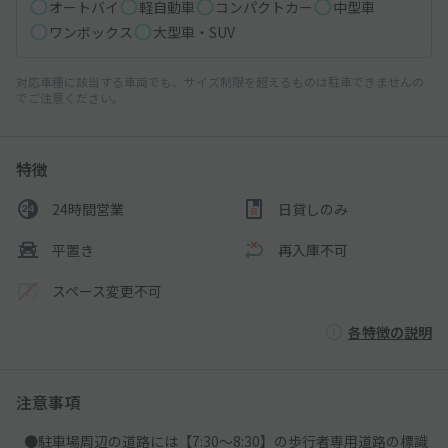
オートバイ
軽自動車
コンパクトカー
中型車
ワンボックス
大型車・SUV
対応車種に該当する車両でも、サイズ制限を超えるものは駐車できませんの
でご注意ください。
特徴
24時間営業
日貸しのみ
平置き
再入庫不可
スペース変更不可
各特徴の説明
注意事項
●駐車場周辺の道路には【7:30～8:30】の歩行者専用道路の標識