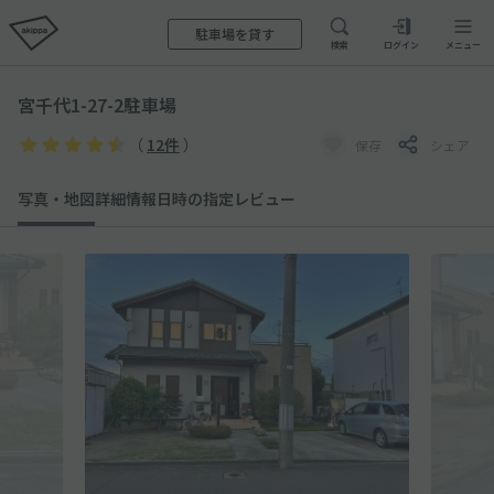
駐車場を貸す
検索
ログイン
メニュー
宮千代1-27-2駐車場
（
12件
）
保存
シェア
写真・地図
詳細情報
日時の指定
レビュー