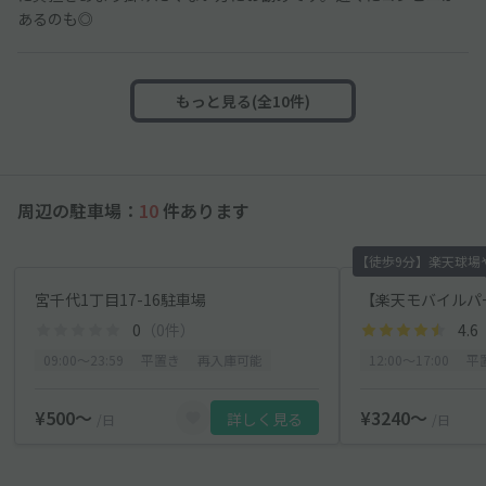
あるのも◎
もっと見る(全10件)
周辺の駐車場：
10
件あります
【徒歩9分】楽天球場
宮千代1丁目17-16駐車場
0
（0件）
4.6
09:00〜23:59
平置き
再入庫可能
12:00〜17:00
平
¥500〜
¥3240〜
詳しく見る
/日
/日