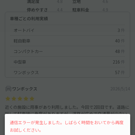
満足度
4.8
立地
4.6
停めやすさ
4.4
駐車料金
4.9
車種ごとの利用実績
オートバイ
3
件
軽自動車
40
件
コンパクトカー
48
件
中型車
216
件
ワンボックス
57
件
ワンボックス
2026/5/14
近くの施設に用事があり利用しました。今回で2回目です。道路に
対して駐車場に角度がありますが、道路が広めで交通量が少ない
ので、セレナでもなんなく駐車できました。また利用したいと思
通信エラーが発生しました。しばらく時間をおいてから再度
います。ありがとうございました。
お試しください。