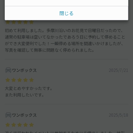
コンパクトカー
2026/3/29
閉じる
初めて利用しました。多摩川沿いのお花見で日曜日だったので、
通常の駐車場は空いてなかったであろう日に予約して停めること
ができ大変便利でした！一瞬停める場所を間違いかけましたが、
写真を確認して無事に問題なく停められました。
ワンボックス
2025/7/21
大変とめやすかったです。
また利用したいです。
ワンボックス
2025/5/18
近くで行われたイベントに参加するためにお借りしました。地形