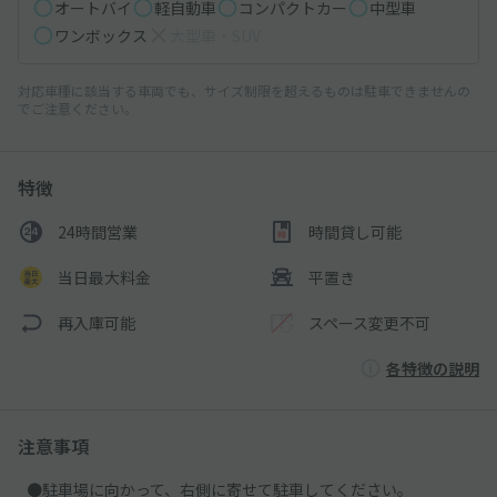
オートバイ
軽自動車
コンパクトカー
中型車
ワンボックス
大型車・SUV
対応車種に該当する車両でも、サイズ制限を超えるものは駐車できませんの
でご注意ください。
特徴
24時間営業
時間貸し可能
当日最大料金
平置き
再入庫可能
スペース変更不可
各特徴の説明
注意事項
●駐車場に向かって、右側に寄せて駐車してください。