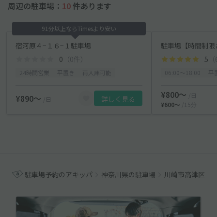
周辺の駐車場：
10
件あります
91分以上ならTimesより安い
宿河原４−１６−１駐車場
駐車場【時間制限あり：
0
（0件）
5
（
24時間営業
平置き
再入庫可能
06:00〜18:00
平
¥800〜
/日
¥890〜
詳しく見る
/日
¥600〜
/15分
駐車場予約のアキッパ
神奈川県の駐車場
川崎市高津区の