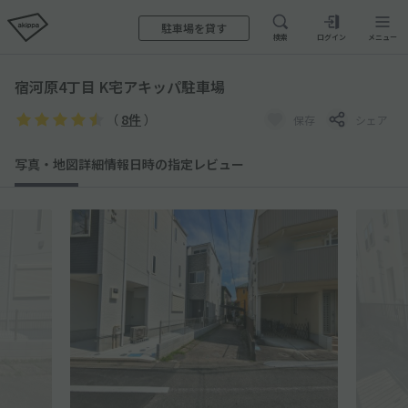
駐車場を貸す
検索
ログイン
メニュー
宿河原4丁目 K宅アキッパ駐車場
（
8件
）
保存
シェア
写真・地図
詳細情報
日時の指定
レビュー