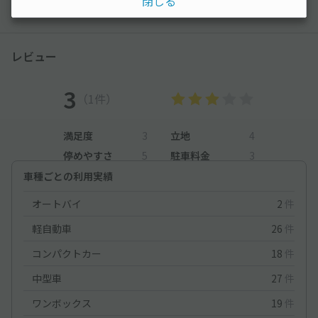
閉じる
以降の空き状況は毎日24:00に更新されます。
レビュー
3
（1件）
満足度
3
立地
4
停めやすさ
5
駐車料金
3
車種ごとの利用実績
オートバイ
2
件
軽自動車
26
件
コンパクトカー
18
件
中型車
27
件
ワンボックス
19
件