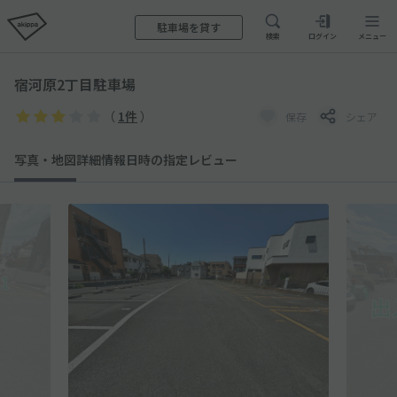
駐車場を貸す
検索
ログイン
メニュー
宿河原2丁目駐車場
（
1件
）
保存
シェア
写真・地図
詳細情報
日時の指定
レビュー