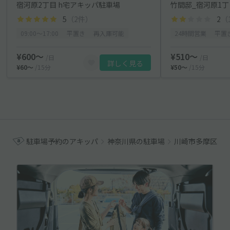
宿河原2丁目 h宅アキッパ駐車場
竹間邸_宿河原1
5
（2件）
2
（
09:00〜17:00
平置き
再入庫可能
24時間営業
平置
¥600〜
¥510〜
/日
/日
詳しく見る
¥60〜
/15分
¥50〜
/15分
駐車場予約のアキッパ
神奈川県の駐車場
川崎市多摩区の