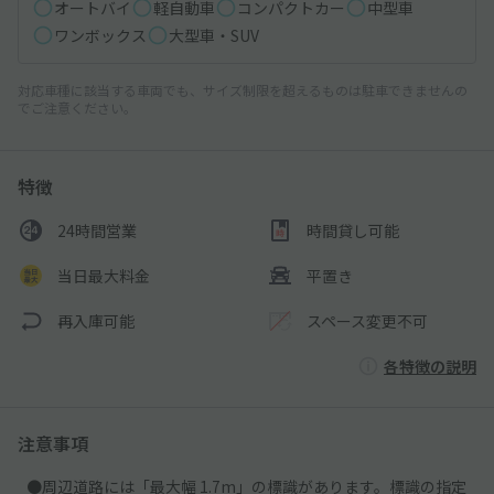
オートバイ
軽自動車
コンパクトカー
中型車
ワンボックス
大型車・SUV
対応車種に該当する車両でも、サイズ制限を超えるものは駐車できませんの
でご注意ください。
特徴
24時間営業
時間貸し可能
当日最大料金
平置き
再入庫可能
スペース変更不可
各特徴の説明
注意事項
●周辺道路には「最大幅 1.7m」の標識があります。標識の指定