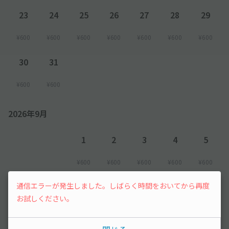
23
24
25
26
27
28
29
¥600
¥600
¥600
¥600
¥600
¥600
¥600
30
31
¥600
¥600
2026年9月
1
2
3
4
5
¥600
¥600
¥600
¥600
¥600
6
7
8
通信エラーが発生しました。しばらく時間をおいてから再度
お試しください。
¥600
¥600
先行予約