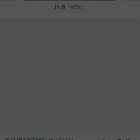
1
枚目 （
全
5
枚
）
神奈川県川崎市多摩区宿河原2丁目