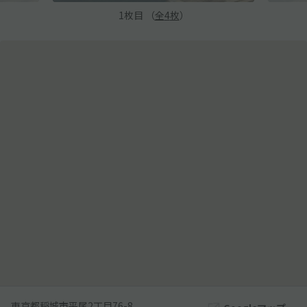
1
枚目 （
全
4
枚
）
東京都稲城市平尾2丁目76-8