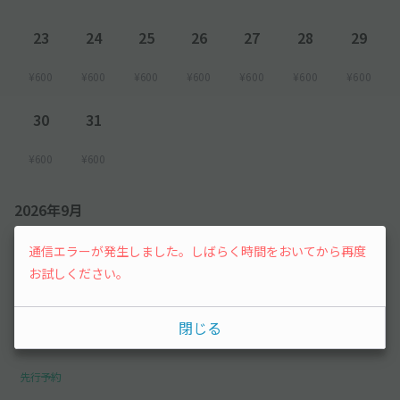
23
24
25
26
27
28
29
¥600
¥600
¥600
¥600
¥600
¥600
¥600
30
31
¥600
¥600
2026年9月
通信エラーが発生しました。しばらく時間をおいてから再度
1
2
3
4
5
お試しください。
¥600
¥600
¥600
¥600
¥600
閉じる
6
先行予約