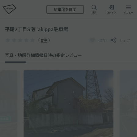
駐車場を貸す
検索
ログイン
メニュー
平尾2丁目S宅"akippa駐車場
（
0件
）
保存
シェア
写真・地図
詳細情報
日時の指定
レビュー