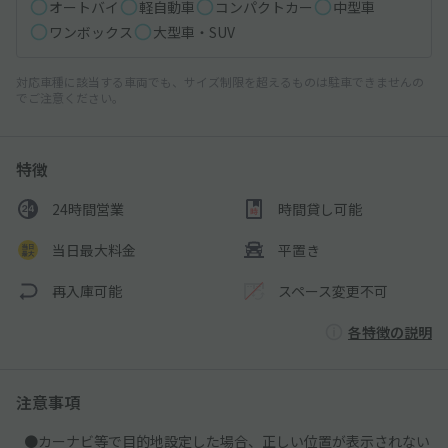
オートバイ
軽自動車
コンパクトカー
中型車
ワンボックス
大型車・SUV
対応車種に該当する車両でも、サイズ制限を超えるものは駐車できませんの
でご注意ください。
特徴
24時間営業
時間貸し可能
当日最大料金
平置き
再入庫可能
スペース変更不可
各特徴の説明
注意事項
●カーナビ等で目的地設定した場合、正しい位置が表示されない