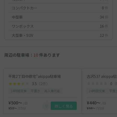
コンパクトカー
8
件
中型車
34
件
ワンボックス
16
件
大型車・SUV
12
件
周辺の駐車場：
10
件あります
平尾2丁目中原宅"akippa駐車場
古沢537 akipp
3.5
（2件）
0
（
24時間営業
平置き
再入庫可能
24時間営業
平置
¥500〜
¥440〜
/日
/日
詳しく見る
¥50〜
/15分
¥44〜
/15分