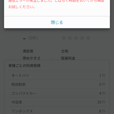
通信エラーが発生しました。しばらく時間をおいてから再度
お試しください。
まだレビューがありません。他のユーザーの方の
ために、利用後にレビューを投稿してみましょ
う。
閉じる
-
（0件）
満足度
-
立地
-
停めやすさ
-
駐車料金
-
車種ごとの利用実績
オートバイ
1
件
軽自動車
9
件
コンパクトカー
4
件
中型車
39
件
ワンボックス
8
件