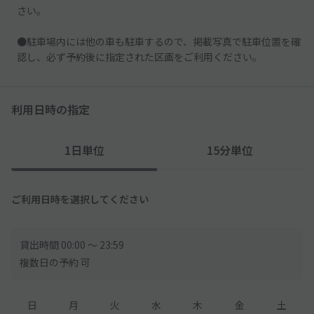
さい。
●駐車場内には他の車も駐車するので、掲載写真で駐車位置を確
認し、必ず予約後に指定された区画をご利用ください。
利用日時の指定
1日単位
15分単位
ご利用日時を選択してください
貸出時間 00:00 〜 23:59
複数日の予約 可
日
月
火
水
木
金
土