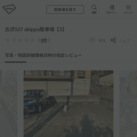
駐車場を貸す
検索
ログイン
メニュー
古沢537 akippa駐車場【3】
（
0件
）
保存
シェア
写真・地図
詳細情報
日時の指定
レビュー