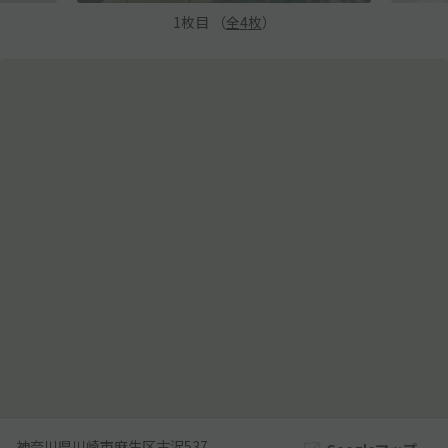
1
枚目 （
全
4
枚
）
神奈川県川崎市麻生区古沢537