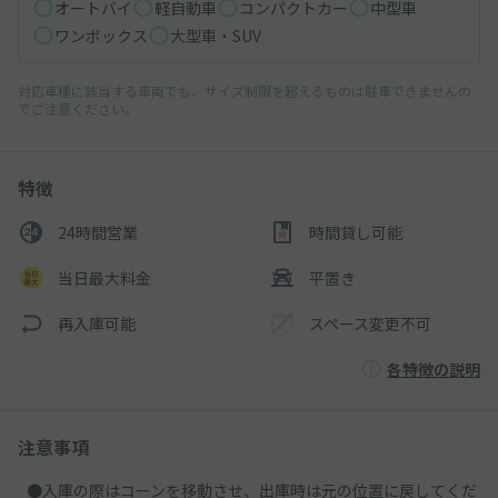
オートバイ
軽自動車
コンパクトカー
中型車
ワンボックス
大型車・SUV
対応車種に該当する車両でも、サイズ制限を超えるものは駐車できませんの
でご注意ください。
特徴
24時間営業
時間貸し可能
当日最大料金
平置き
再入庫可能
スペース変更不可
各特徴の説明
注意事項
●入庫の際はコーンを移動させ、出庫時は元の位置に戻してくだ