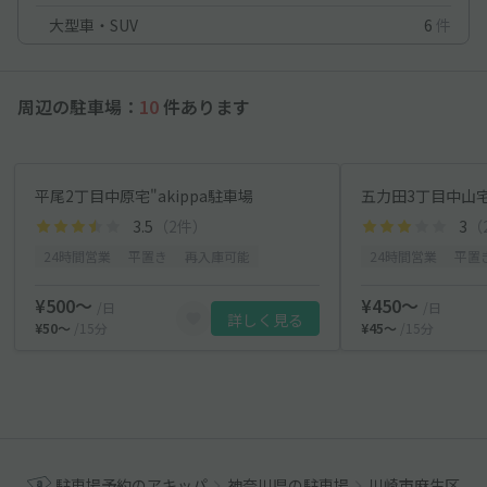
大型車・SUV
6
件
周辺の駐車場：
10
件あります
平尾2丁目中原宅"akippa駐車場
五力田3丁目中山宅"
3.5
（2件）
3
（
24時間営業
平置き
再入庫可能
24時間営業
平置
¥500〜
¥450〜
/日
/日
詳しく見る
¥50〜
/15分
¥45〜
/15分
駐車場予約のアキッパ
神奈川県の駐車場
川崎市麻生区の