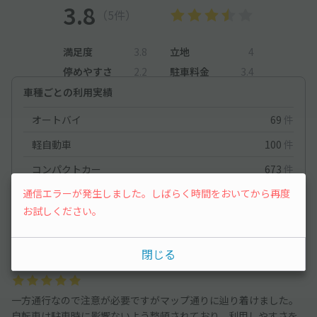
3.8
（5件）
満足度
3.8
立地
4
停めやすさ
2.2
駐車料金
3.4
車種ごとの利用実績
オートバイ
69
件
軽自動車
100
件
コンパクトカー
673
件
通信エラーが発生しました。しばらく時間をおいてから再度
中型車
65
件
お試しください。
ワンボックス
44
件
閉じる
ワンボックス
2024/9/22
一方通行なので注意が必要ですがマップ通りに辿り着けました。
自転車は駐車時に影響ないよう整頓されており、利用しやすさを