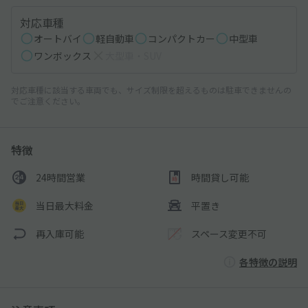
対応車種
オートバイ
軽自動車
コンパクトカー
中型車
ワンボックス
大型車・SUV
対応車種に該当する車両でも、サイズ制限を超えるものは駐車できませんの
でご注意ください。
特徴
24時間営業
時間貸し可能
当日最大料金
平置き
再入庫可能
スペース変更不可
各特徴の説明