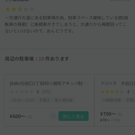
一方通行の道にある駐車場の為、駐車スペース確保している間(自
転車の移動）に後続車がきてしまうと、大通りから再度回ってこ
ないといけないので、めんどうです。
周辺の駐車場：
10
件あります
[6d6c0]谷口1丁目40☆個宅アキッパ駐車場
フジハラ 大谷口1
0
（0件）
4
（
08:00〜18:00
平置き
再入庫可能
24時間営業
平置
¥700〜
/日
¥600〜
詳しく見る
/日
¥70〜
/15分