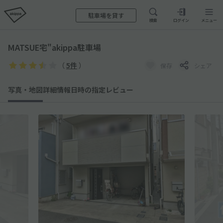
駐車場を貸す
検索
ログイン
メニュー
MATSUE宅"akippa駐車場
（
5件
）
保存
シェア
写真・地図
詳細情報
日時の指定
レビュー