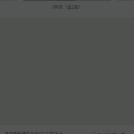
1
枚目 （
全
2
枚
）
東京都板橋区大谷口1丁目16-6