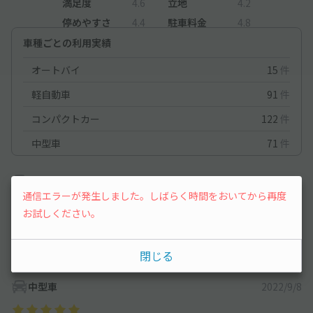
満足度
4.6
立地
4.2
停めやすさ
4.4
駐車料金
4.8
車種ごとの利用実績
オートバイ
15
件
軽自動車
91
件
コンパクトカー
122
件
中型車
71
件
中型車
2025/8/13
通信エラーが発生しました。しばらく時間をおいてから再度
お試しください。
住宅街でそこまでの道は狭かったですが、長期でもありますし、
あまり出し入れしなかったので、とても助かりました。
閉じる
中型車
2022/9/8