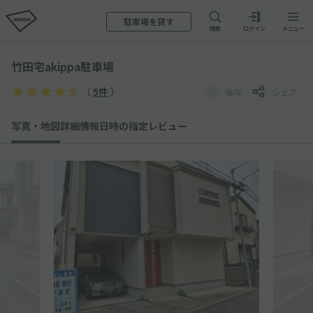
駐車場を貸す
検索
ログイン
メニュー
竹田宅akippa駐車場
（
5件
）
保存
シェア
写真・地図
詳細情報
日時の指定
レビュー