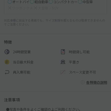
オートバイ
軽自動車
コンパクトカー
中型車
ワンボックス
大型車・SUV
対応車種に該当する車両でも、サイズ制限を超えるものは駐車できませんの
でご注意ください。
特徴
24時間営業
時間貸し可能
当日最大料金
平置き
再入庫可能
スペース変更不可
各特徴の説明
注意事項
●写真や条件をよくご確認の上ご利用ください。