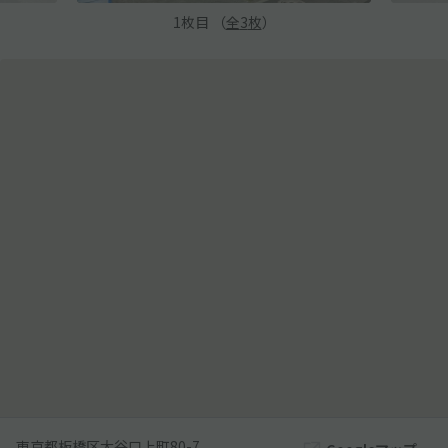
1
枚目 （
全
3
枚
）
東京都板橋区大谷口上町80-7