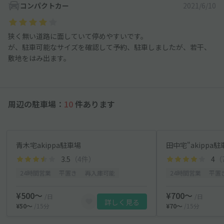
コンパクトカー
2021/6/10
狭く無い道路に面していて停めやすいです。
が、駐車可能なサイズを確認して予約、駐車しましたが、若干、
敷地をはみ出ます。
周辺の駐車場：
10
件あります
青木宅akippa駐車場
田中宅"akippa
3.5
（4件）
4
（
24時間営業
平置き
再入庫可能
24時間営業
平置
¥500〜
¥700〜
/日
/日
詳しく見る
¥50〜
/15分
¥70〜
/15分