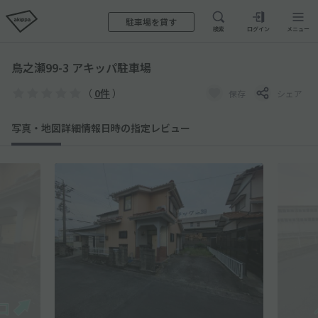
駐車場を貸す
検索
ログイン
メニュー
鳥之瀬99-3 アキッパ駐車場
（
0件
）
保存
シェア
写真・地図
詳細情報
日時の指定
レビュー