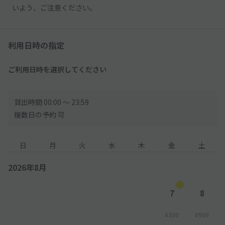
いよう、ご注意ください。
利用日時の指定
ご利用日時を選択してください
貸出時間 00:00 〜 23:59
複数日の予約 可
日
月
火
水
木
金
土
2026年8月
7
8
¥300
¥900