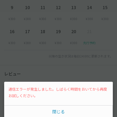
9
10
11
12
13
14
15
¥300
¥300
¥300
¥300
¥300
¥300
¥300
16
17
18
19
20
21
¥300
¥300
¥300
¥300
¥300
先行予約
以降の空き状況は毎日24:00に更新されます。
レビュー
まだレビューがありません。他のユーザーの方の
通信エラーが発生しました。しばらく時間をおいてから再度
ために、利用後にレビューを投稿してみましょ
お試しください。
う。
閉じる