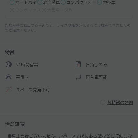
オートバイ
軽自動車
コンパクトカー
中型車
ワンボックス
大型車・SUV
対応車種に該当する車両でも、サイズ制限を超えるものは駐車できませんの
でご注意ください。
特徴
24時間営業
日貸しのみ
平置き
再入庫可能
スペース変更不可
各特徴の説明
注意事項
●車止めはございません。スペースそばにある壁などに接触しな