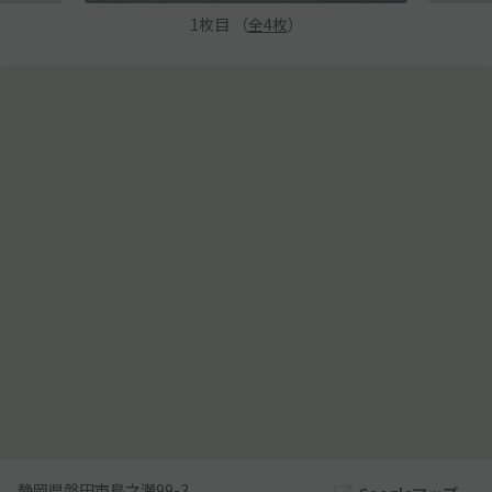
1
枚目 （
全
4
枚
）
静岡県磐田市鳥之瀬99-3