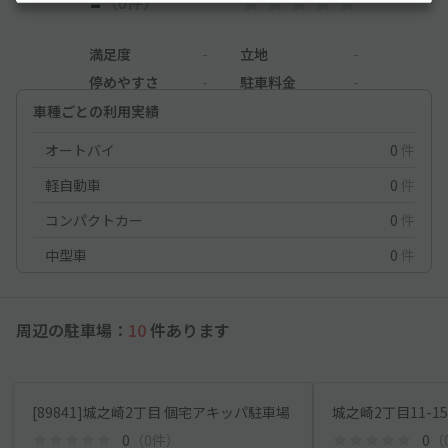
-
（0件）
満足度
-
立地
-
停めやすさ
-
駐車料金
-
車種ごとの利用実績
オートバイ
0
件
軽自動車
0
件
コンパクトカー
0
件
中型車
0
件
周辺の駐車場：
10
件あります
[89841]城之崎2丁目 個宅アキッパ駐車場
城之崎2丁目11-1
0
（0件）
0
（