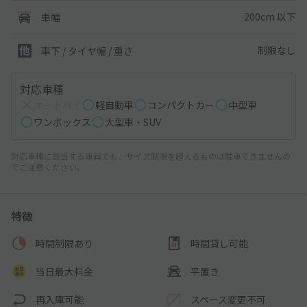
200cm 以下
車幅
制限なし
車下 / タイヤ幅 / 重さ
対応車種
オートバイ
軽自動車
コンパクトカー
中型車
ワンボックス
大型車・SUV
対応車種に該当する車両でも、サイズ制限を超えるものは駐車できませんの
でご注意ください。
特徴
時間制限あり
時間貸し可能
当日最大料金
平置き
再入庫可能
スペース変更不可