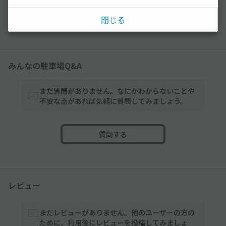
閉じる
以降の空き状況は毎日24:00に更新されます。
みんなの駐車場Q&A
まだ質問がありません。なにかわからないことや
不安な点があれば気軽に質問してみましょう。
質問する
レビュー
まだレビューがありません。他のユーザーの方の
ために、利用後にレビューを投稿してみましょ