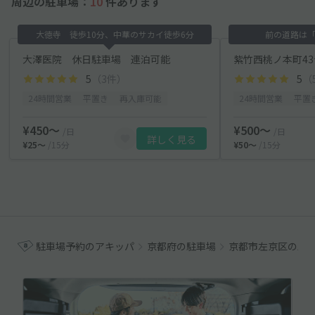
周辺の駐車場：
10
件あります
大徳寺 徒歩10分、中華のサカイ徒歩6分
前の道路は「
大澤医院 休日駐車場 連泊可能
紫竹西桃ノ本町4
5
（3件）
5
（
24時間営業
平置き
再入庫可能
24時間営業
平置
¥450〜
¥500〜
/日
/日
詳しく見る
¥25〜
/15分
¥50〜
/15分
駐車場予約のアキッパ
京都府の駐車場
京都市左京区の駐