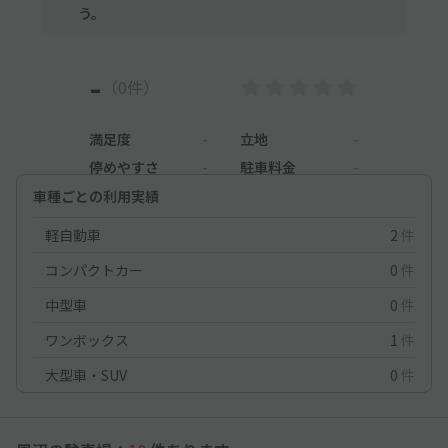
う。
-
（0件）
満足度
-
立地
-
停めやすさ
-
駐車料金
-
車種ごとの利用実績
軽自動車
2
件
コンパクトカー
0
件
中型車
0
件
ワンボックス
1
件
大型車・SUV
0
件