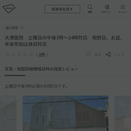
駐車場を貸す
検索
ログイン
メニュー
個人管理
大澤医院 土曜日の午後3時〜24時対応 祝祭日、お盆、
年末年始は休日対応
（
0件
）
保存
シェア
写真・地図
詳細情報
日時の指定
レビュー
土曜日午後4時以降の利用OKです。