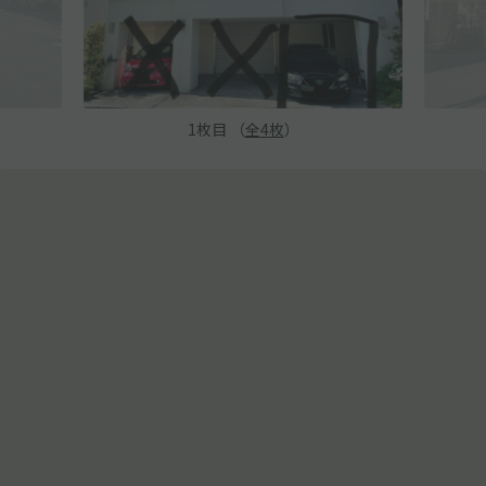
1
枚目 （
全
4
枚
）