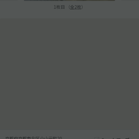
1
枚目 （
全
2
枚
）
京都府京都市北区小山元町20