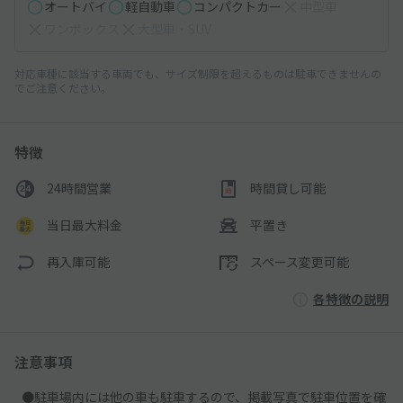
オートバイ
軽自動車
コンパクトカー
中型車
ワンボックス
大型車・SUV
対応車種に該当する車両でも、サイズ制限を超えるものは駐車できませんの
でご注意ください。
特徴
24時間営業
時間貸し可能
当日最大料金
平置き
再入庫可能
スペース変更可能
各特徴の説明
注意事項
●駐車場内には他の車も駐車するので、掲載写真で駐車位置を確