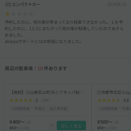
コンパクトカー
2024/8/16
予約したのに、他の車が停まっており駐車できなかった。１を予
約したのに、1と2にまたがって他の車が駐車していたのであきら
めました。
akippaサポートにはお世話になりました。
周辺の駐車場：
10
件あります
【南側】小山東玄以町26☆アキッパ駐車場
5
（2件）
4.8
24時間営業
平置き
再入庫可能
24時間営業
平置
¥400〜
¥500〜
/日
/日
詳しく見る
¥50〜
/15分
¥50〜
/15分