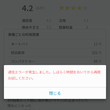
4.2
（6件）
満足度
4.2
立地
4.3
停めやすさ
3.3
駐車料金
4
車種ごとの利用実績
オートバイ
11
件
軽自動車
321
件
コンパクトカー
60
件
通信エラーが発生しました。しばらく時間をおいてから再度
軽自動車
2024/9/8
お試しください。
・問合せ連絡が分からなかった
閉じる
・駐車エリア外(敷地内の通路で1、2の駐車エリアと
3の駐車エリア間)に他の車(クラウン)が止まっていて
停めにくかった