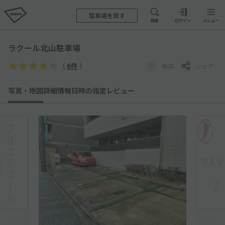
駐車場を貸す
検索
ログイン
メニュー
ラクール北山駐車場
（
6件
）
保存
シェア
写真・地図
詳細情報
日時の指定
レビュー