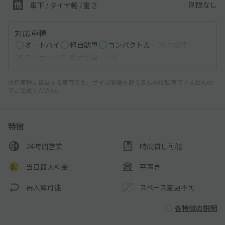
制限なし
車下 / タイヤ幅 / 重さ
対応車種
オートバイ
軽自動車
コンパクトカー
中型車
ワンボックス
大型車・SUV
対応車種に該当する車両でも、サイズ制限を超えるものは駐車できませんの
でご注意ください。
特徴
24時間営業
時間貸し可能
当日最大料金
平置き
再入庫可能
スペース変更不可
各特徴の説明