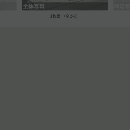
1
枚目 （
全
2
枚
）