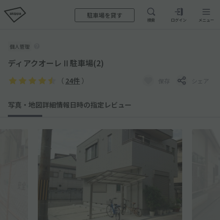
駐車場を貸す
検索
ログイン
メニュー
個人管理
ディアクオーレⅡ駐車場(2)
（
24件
）
保存
シェア
写真・地図
詳細情報
日時の指定
レビュー