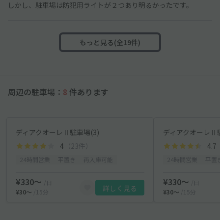
しかし、駐車場は防犯用ライトが２つあり明るかったです。
もっと見る(全19件)
周辺の駐車場：
8
件あります
ディアクオーレⅡ駐車場(3)
ディアクオーレⅡ駐
4
（23件）
4.7
24時間営業
平置き
再入庫可能
24時間営業
平置
¥330〜
¥330〜
/日
/日
詳しく見る
¥30〜
/15分
¥30〜
/15分