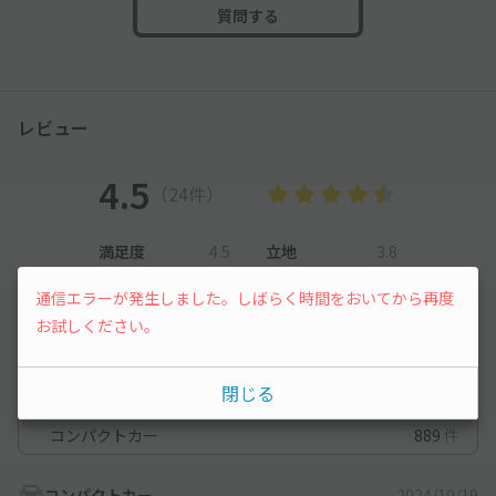
質問する
レビュー
4.5
（24件）
満足度
4.5
立地
3.8
停めやすさ
4.5
駐車料金
4.8
通信エラーが発生しました。しばらく時間をおいてから再度
車種ごとの利用実績
お試しください。
オートバイ
42
件
閉じる
軽自動車
878
件
コンパクトカー
889
件
コンパクトカー
2024/10/19