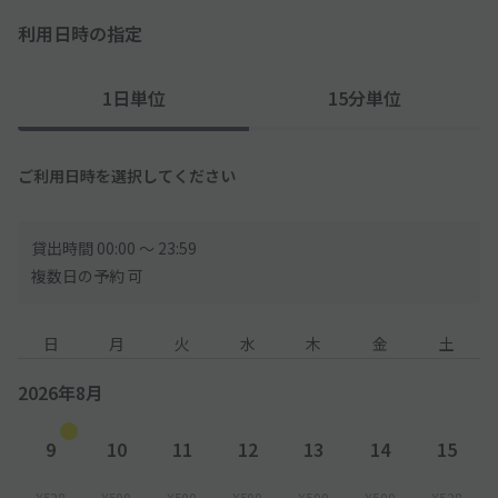
ください。
利用日時の指定
◇道路沿いに面した駐車場ですので、
入出庫の際は通行人等に十分お気をつけてください。
1日単位
15分単位
◇駐車場周辺には学校がございます。登校・下校時の学生にご注
意ください。
ご利用日時を選択してください
貸出時間 00:00 〜 23:59
複数日の予約 可
日
月
火
水
木
金
土
2026年8月
9
10
11
12
13
14
15
¥528
¥500
¥500
¥500
¥500
¥500
¥528