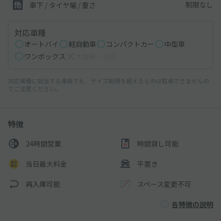
制限なし
車下 / タイヤ幅 / 重さ
対応車種
オートバイ
軽自動車
コンパクトカー
中型車
ワンボックス
大型車・SUV
対応車種に該当する車両でも、サイズ制限を超えるものは駐車できませんの
でご注意ください。
特徴
24時間営業
時間貸し可能
当日最大料金
平置き
再入庫可能
スペース変更不可
各特徴の説明