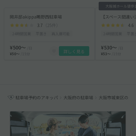
大阪城ホール徒歩1
岡井邸akippa鴫野西駐車場
3.7
（25件）
4.6
24時間営業
平置き
再入庫可能
24時間営業
平置
¥500〜
¥530〜
/日
/日
詳しく見る
¥50〜
/15分
¥53〜
/15分
駐車場予約のアキッパ
大阪府の駐車場
大阪市城東区の駐