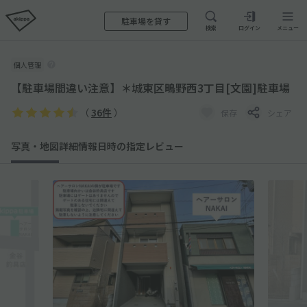
駐車場を貸す
検索
ログイン
メニュー
個人管理
【駐車場間違い注意】＊城東区鴫野西3丁目[文園]駐車場
（
36件
）
保存
シェア
写真・地図
詳細情報
日時の指定
レビュー