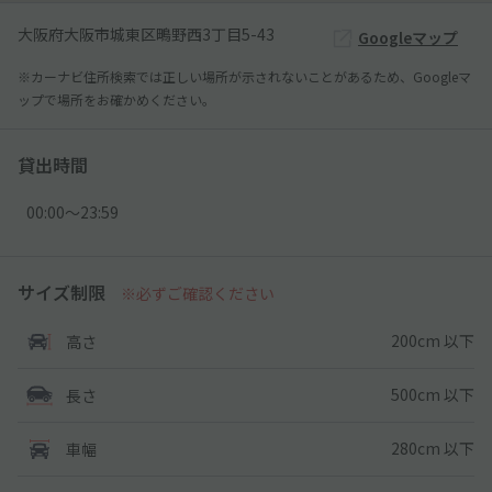
大阪府大阪市城東区鴫野西3丁目5-43
Googleマップ
※カーナビ住所検索では正しい場所が示されないことがあるため、Googleマ
ップで場所をお確かめください。
貸出時間
00:00〜23:59
サイズ制限
※必ずご確認ください
200cm 以下
高さ
500cm 以下
長さ
280cm 以下
車幅