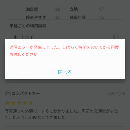
満足度
4.8
立地
4.7
停めやすさ
4.5
駐車料金
4.5
車種ごとの利用実績
オートバイ
9
件
軽自動車
221
件
通信エラーが発生しました。しばらく時間をおいてから再度
お試しください。
コンパクトカー
193
件
中型車
260
件
閉じる
ワンボックス
218
件
コンパクトカー
2026/7/19
写真通りの外観で、すぐにわかりました。周辺の交通量が少な
く、出入りは心配なくできました。