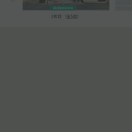
1
枚目 （
全
5
枚
）