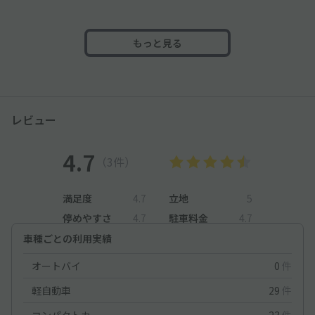
もっと見る
レビュー
4.7
（3件）
満足度
4.7
立地
5
停めやすさ
4.7
駐車料金
4.7
車種ごとの利用実績
オートバイ
0
件
軽自動車
29
件
コンパクトカー
23
件