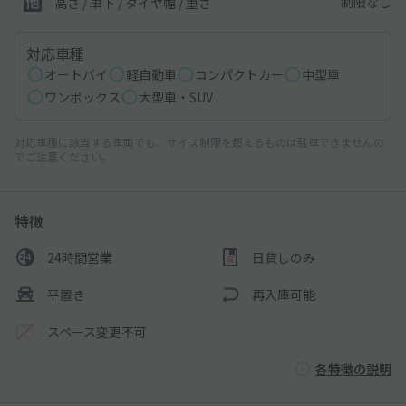
制限なし
高さ / 車下 / タイヤ幅 /
重さ
対応車種
オートバイ
軽自動車
コンパクトカー
中型車
ワンボックス
大型車・SUV
対応車種に該当する車両でも、サイズ制限を超えるものは駐車できませんの
でご注意ください。
特徴
24時間営業
日貸しのみ
平置き
再入庫可能
スペース変更不可
各特徴の説明