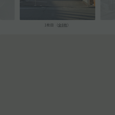
1
枚目 （
全
8
枚
）