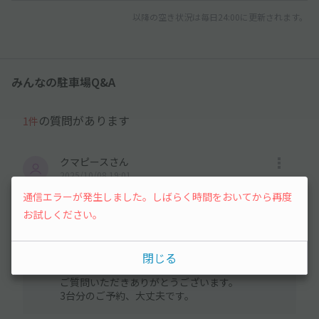
以降の空き状況は毎日24:00に更新されます。
みんなの駐車場Q&A
の質問があります
1件
クマピースさん
2025/10/08 19:01
通信エラーが発生しました。しばらく時間をおいてから再度
3台予約とか大丈夫ですか。
お試しください。
オーナーさんの回答
2025/10/08 19:11
閉じる
クマピース様
ご質問いただきありがとうございます。
3台分のご予約、大丈夫です。