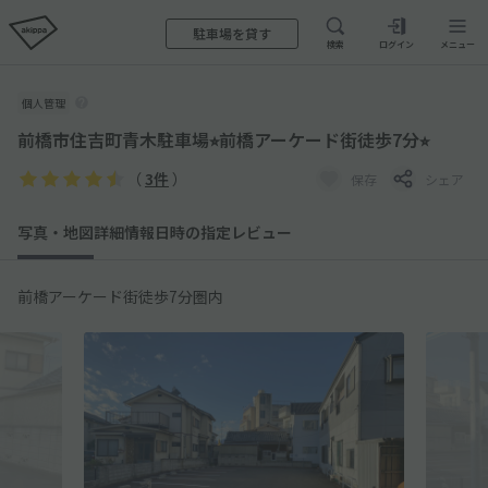
駐車場を貸す
検索
ログイン
メニュー
個人管理
前橋市住吉町青木駐車場⭐︎前橋アーケード街徒歩7分⭐︎
（
3件
）
保存
シェア
写真・地図
詳細情報
日時の指定
レビュー
前橋アーケード街徒歩7分圏内