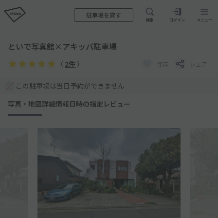
駐車場を貸す
検索
ログイン
メニュー
といで写真館×アキッパ駐車場
（
2件
）
保存
シェア
この駐車場は当日予約ができません
写真・地図
詳細情報
日時の指定
レビュー