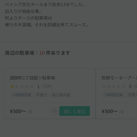
ベイシア文化ホールまで徒歩12分でした。
出入りが自由な事。
何よりホールの駐車場は
帰りの大混雑。それを回避出来てスムーズ。
周辺の駐車場：
10
件あります
国領町1丁目庭×駐車場
牧野モータープー
1
（1件）
0
（
24時間営業
平置き
再入庫可能
24時間営業
平置
¥500〜
¥500〜
詳しく見る
/日
/日