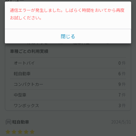
通信エラーが発生しました。しばらく時間をおいてから再度
5
（2件）
お試しください。
満足度
5
立地
4
閉じる
停めやすさ
4.5
駐車料金
5
車種ごとの利用実績
オートバイ
0
件
軽自動車
6
件
コンパクトカー
9
件
中型車
7
件
ワンボックス
3
件
軽自動車
2024/5/31