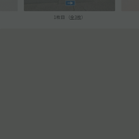
1
枚目 （
全
3
枚
）