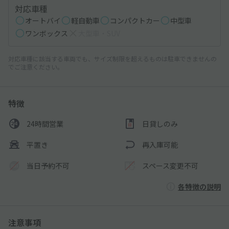
対応車種
オートバイ
軽自動車
コンパクトカー
中型車
ワンボックス
大型車・SUV
対応車種に該当する車両でも、サイズ制限を超えるものは駐車できませんの
でご注意ください。
特徴
24時間営業
日貸しのみ
平置き
再入庫可能
当日予約不可
スペース変更不可
各特徴の説明
注意事項