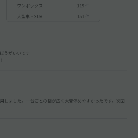
ワンボックス
119
件
大型車・SUV
151
件
ほうがいいです
！
用しました。一台ごとの幅が広く大変停めやすかったです。次回