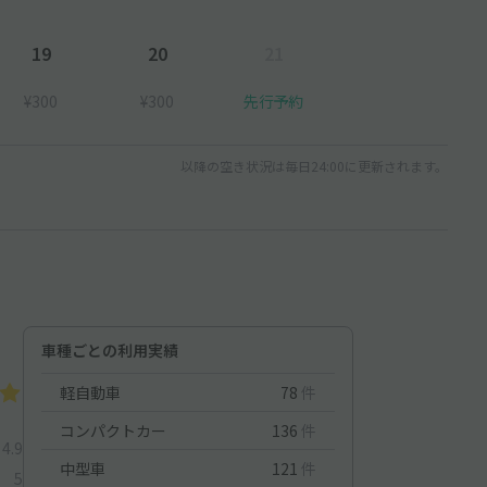
19
20
21
¥300
¥300
先行予約
以降の空き状況は毎日24:00に更新されます。
車種ごとの利用実績
軽自動車
78
件
コンパクトカー
136
件
4.9
中型車
121
件
5