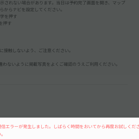
示されない場合があります。当日は予約完了画面を開き、マップ
らからナビを設定してください。
字を押す
ンを押す
に接触しないよう、ご注意ください。
違わないように掲載写真をよくご確認のうえご利用ください。
15分単位
通信エラーが発生しました。しばらく時間をおいてから再度お試しくだ
い。