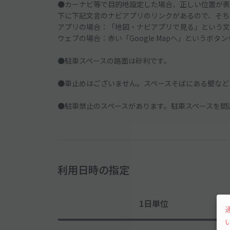
●カーナビ等で目的地設定した場合、正しい位置が表
下に下記文言のナビアプリのリンクがあるので、そち
アプリの場合：「地図・ナビアプリで見る」という文
ウェブの場合：赤い「Google Mapへ」というボタ
●駐車スペースの路面は砂利です。
●車止めはございません。スペースそばにある壁など
●駐車禁止のスペースがあります。駐車スペースを間
利用日時の指定
1日単位