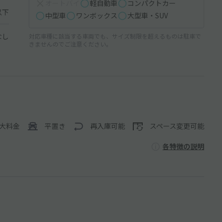
オートバイ
軽自動車
コンパクトカー
以下
中型車
ワンボックス
大型車・SUV
なし
対応車種に該当する車両でも、サイズ制限を超えるものは駐車で
きませんのでご注意ください。
大料金
平置き
再入庫可能
スペース変更可能
各特徴の説明