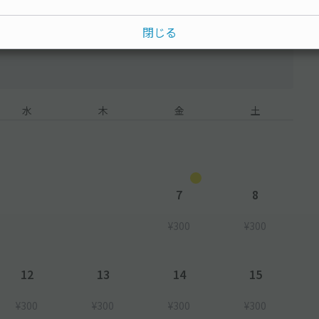
閉じる
水
木
金
土
7
8
¥300
¥300
12
13
14
15
¥300
¥300
¥300
¥300