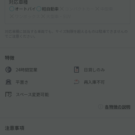
対応車種
オートバイ
軽自動車
コンパクトカー
中型車
ワンボックス
大型車・SUV
対応車種に該当する車両でも、サイズ制限を超えるものは駐車できませんの
でご注意ください。
特徴
24時間営業
日貸しのみ
平置き
再入庫不可
スペース変更可能
各特徴の説明
注意事項