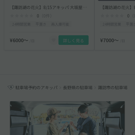
【諏訪湖の花火】8/15アキッパ 大坂屋常太郎商店臨時駐車場
0
（0件）
0
（
24時間営業
平置き
再入庫可能
24時間営業
平置
¥6000〜
¥7000〜
詳しく見る
/日
/日
駐車場予約のアキッパ
長野県の駐車場
諏訪市の駐車場