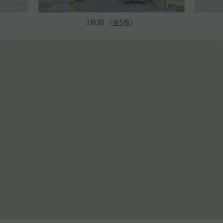
1
枚目 （
全
5
枚
）