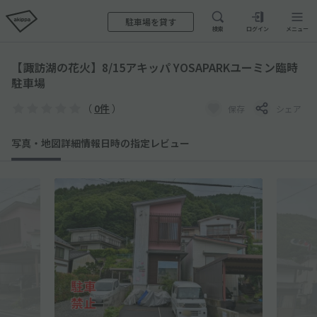
駐車場を貸す
検索
ログイン
メニュー
【諏訪湖の花火】8/15アキッパ YOSAPARKユーミン臨時
駐車場
（
0件
）
保存
シェア
写真・地図
詳細情報
日時の指定
レビュー