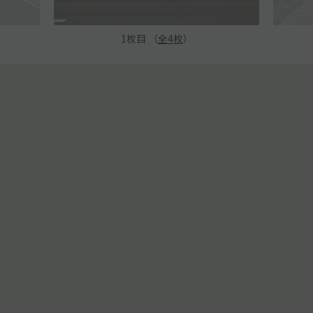
1
枚目 （
全
4
枚
）