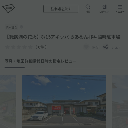
駐車場を貸す
検索
ログイン
メニュー
個人管理
【諏訪湖の花火】8/15アキッパ らあめん椰斗臨時駐車場
（
0件
）
保存
シェア
写真・地図
詳細情報
日時の指定
レビュー