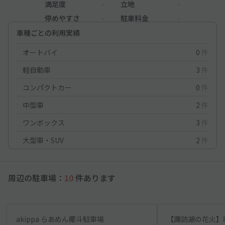
満足度
-
立地
-
停めやすさ
-
駐車料金
-
車種ごとの利用実績
オートバイ
0
件
軽自動車
3
件
コンパクトカー
0
件
中型車
2
件
ワンボックス
3
件
大型車・SUV
2
件
周辺の駐車場：
10
件あります
akippa らあめん椰斗駐車場