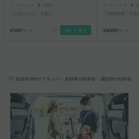
0
（0件）
0
（
22:00〜23:59
平置き
24時間営業
平置
¥500〜
¥6000〜
詳しく見る
/日
/日
駐車場予約のアキッパ
長野県の駐車場
諏訪市の駐車場