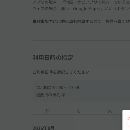
アプリの場合：「地図・ナビアプリで見る」という文
ウェブの場合：赤い「Google Mapへ」というボタ
●駐車場内には他の車も駐車するので、掲載写真で駐
利用日時の指定
ご利用日時を選択してください
貸出時間 00:00 〜 23:59
複数日の予約 可
日
月
火
2026年8月