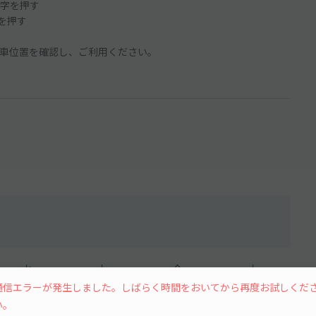
字を押す
ンを押す
車位置を確認し、ご利用ください。
水
木
金
土
通信エラーが発生しました。しばらく時間をおいてから再度お試しくだ
い。