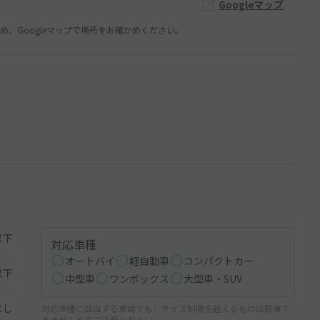
Googleマップ
、Googleマップで場所をお確かめください。
以下
対応車種
オートバイ
軽自動車
コンパクトカー
以下
中型車
ワンボックス
大型車・SUV
なし
対応車種に該当する車両でも、サイズ制限を超えるものは駐車で
きませんのでご注意ください。