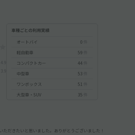
車種ごとの利用実績
オートバイ
0
件
軽自動車
59
件
4.9
コンパクトカー
44
件
3.9
中型車
53
件
ワンボックス
51
件
大型車・SUV
35
件
いただきたいと思いました。ありがとうございました！