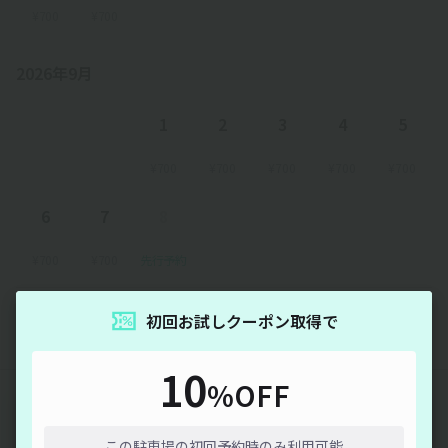
¥700
¥700
2026年9月
1
2
3
4
5
¥700
¥700
¥700
¥700
¥700
6
7
8
¥700
¥700
先行予約
以降の空き状況は毎日24:00に更新されます。
初回お試しクーポン取得で
10
%OFF
みんなの駐車場Q&A
通信エラーが発生しました。しばらく時間をおいてから再度
お試しください。
この駐車場の初回予約時のみ利用可能