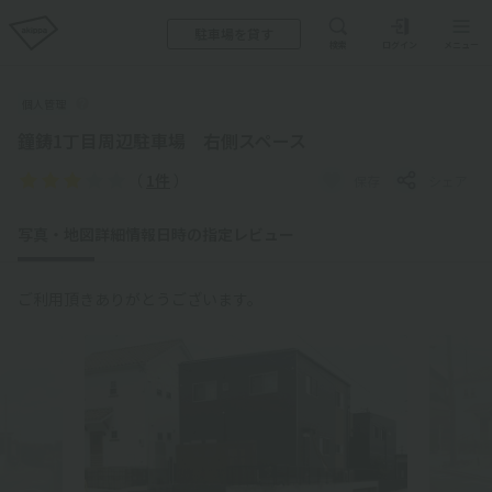
駐車場を貸す
検索
ログイン
メニュー
個人管理
鐘鋳1丁目周辺駐車場 右側スペース
（
1件
）
保存
シェア
写真・地図
詳細情報
日時の指定
レビュー
ご利用頂きありがとうございます。