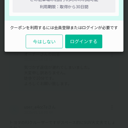
の質問があります
2件
利用期限：取得から30日間
閉じる
user_bbc027さん
2026/01/28 06:53
クーポンを利用するには会員登録またはログインが必要です
こんにちは！
龍北グランドまでは走っていける距離でしょうか？
ログインする
今はしない
オーナーさんの回答
2026/02/16 18:10
気づかず返信が遅れてしまいました。
大変申し訳ありません。
徒歩で10分です。
よろしくお願い致します。
user_e4cc7eさん
2025/01/18 09:44
トヨタのFJクルーザーですがスペース的にSUV大丈夫でしょ
うか？