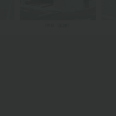
1
枚目 （
全
2
枚
）