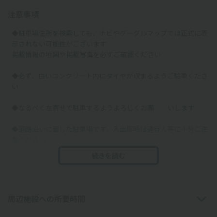
注意事項
◆駐車場住所を検索しても、ナビやグーグルマップでは正式に表
示されない可能性がございます
掲載情報の地図や掲載写真を必ずご確認ください
◆必ず、白いコンクリート内にタイヤが収まるようご駐車くださ
い
◆なるべく左寄せで駐車するようよろしくお願 いします
◆道路沿いに面した駐車場です。入出庫時は通行人等に十分ご注
意ください
続きを読む
◆当駐車場は区画線や車止めはございません。必ず予約したスペ
ースの場所等を掲載写真でご確認ください
◆他の空スペースは別契約者様のスペースです。必ず予約したス
周辺施設への所要時間
ペースに駐車してください