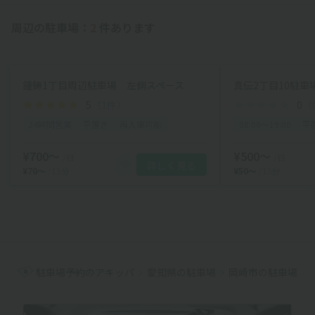
周辺の駐車場：
2
件あります
鐘鋳1丁目周辺駐車場 左側スペース
真伝2丁目10駐車
5
（1件）
0
（
24時間営業
平置き
再入庫可能
08:00〜19:00
平
¥700〜
¥500〜
/日
/日
詳しく見る
¥70〜
/15分
¥50〜
/15分
駐車場予約のアキッパ
愛知県の駐車場
岡崎市の駐車場