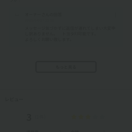
オーナーさんの回答
2025/04/17 21:58
メッセージ気づかずに返信が遅れてしまい大変申
し訳ありません。 トヨタFJ可能です。
よろしくお願い致します。
もっと見る
レビュー
3
（1件）
満足度
3
立地
5