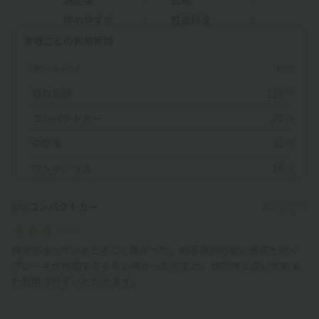
停めやすさ
1
駐車料金
4
車種ごとの利用実績
オートバイ
0
件
軽自動車
118
件
コンパクトカー
27
件
中型車
32
件
ワンボックス
18
件
コンパクトカー
2025/4/13
隣が停まっているとすごく狭かった。助手席側の壁に衝突を防ぐ
ブレーキが作動するくらい狭かったですが、目的地と近いためま
た利用させていただきます。