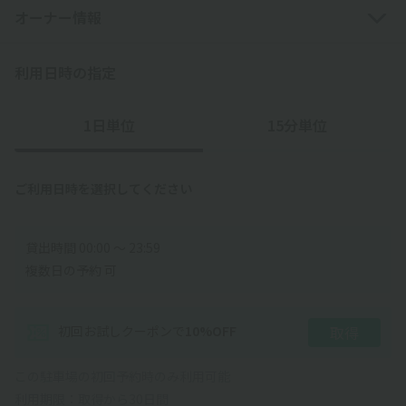
─────────────
オーナー情報
◇住宅街にあるので、周辺の住民・対向車・騒音などにはご注意
利用日時の指定
ください
1日単位
15分単位
ご利用日時を選択してください
貸出時間 00:00 〜 23:59
複数日の予約 可
初回お試しクーポン
で
10
%OFF
取得
この駐車場の初回予約時のみ利用可能
利用期限：取得から30日間