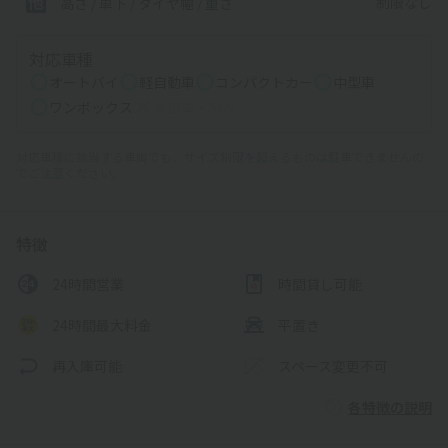
制限なし
高さ / 車下 / タイヤ幅 /
重さ
対応車種
オートバイ
軽自動車
コンパクトカー
中型車
ワンボックス
大型車・SUV
対応車種に該当する車両でも、サイズ制限を超えるものは駐車できませんの
でご注意ください。
特徴
24時間営業
時間貸し可能
24時間最大料金
平置き
再入庫可能
スペース変更不可
各特徴の説明