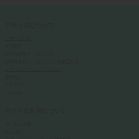
アキッパについて
アキッパとは
提携事例
駐車場を貸す：個人の方
駐車場を貸す：法人・個人事業主の方
アキッパバリュープラスとは
運営会社
アキチャン
akipedia
サイトの利用について
よくある質問
利用規約