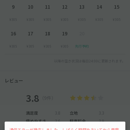
9
10
11
12
13
14
15
¥305
¥305
¥305
¥305
¥305
¥305
¥305
16
17
18
19
20
¥305
¥305
¥305
¥305
先行予約
以降の空き状況は毎日24:00に更新されます。
レビュー
3.8
（9件）
満足度
3.8
立地
3.3
停めやすさ
3.6
駐車料金
3.9
車種ごとの利用実績
通信エラーが発生しました。しばらく時間をおいてから再度