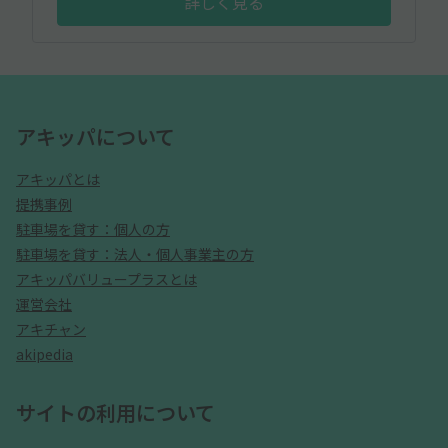
詳しく見る
アキッパについて
アキッパとは
提携事例
駐車場を貸す：個人の方
駐車場を貸す：法人・個人事業主の方
アキッパバリュープラスとは
運営会社
アキチャン
akipedia
サイトの利用について