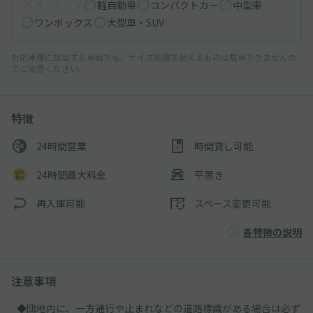
オートバイ
軽自動車
コンパクトカー
中型車
ワンボックス
大型車・SUV
対応車種に該当する車両でも、サイズ制限を超えるものは駐車できませんの
でご注意ください。
特徴
24時間営業
時間貸し可能
24時間最大料金
平置き
再入庫可能
スペース変更可能
各特徴の説明
注意事項
◆団地内に、一方通行や止まれなどの道路標識がある場合は必ず