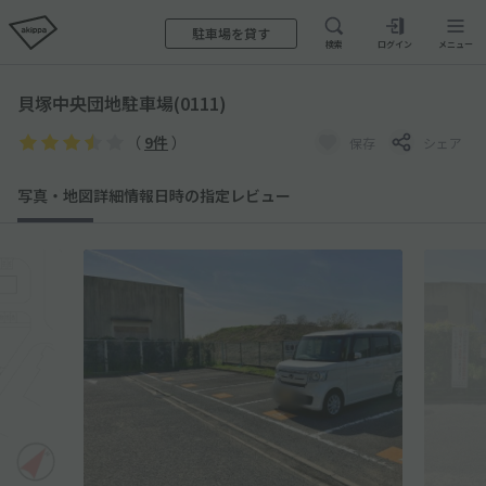
駐車場を貸す
検索
ログイン
メニュー
貝塚中央団地駐車場(0111)
（
9件
）
保存
シェア
写真・地図
詳細情報
日時の指定
レビュー