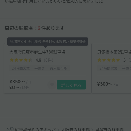
い駐車場は利用しない方がいいと個人的に思いました
周辺の駐車場：
6
件あります
貝塚市立中央小学校徒歩1分/水鉄石才駅徒歩5分
大阪府貝塚市麻生中786駐車場
貝塚橋本第2駐車
4.8
（6件）
5
（
24時間営業
平置き
再入庫可能
24時間営業
平置
¥350〜
/日
¥500〜
/日
詳しく見る
¥35〜
/15分
駐車場予約のアキッパ
大阪府の駐車場
貝塚市の駐車場