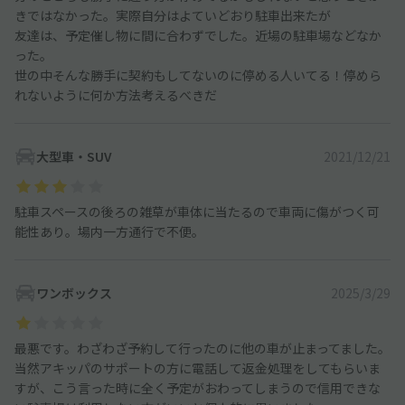
きではなかった。実際自分はよていどおり駐車出来たが
友達は、予定催し物に間に合わずでした。近場の駐車場などなか
った。
世の中そんな勝手に契約もしてないのに停める人いてる！停めら
れないように何か方法考えるべきだ
大型車・SUV
2021/12/21
駐車スペースの後ろの雑草が車体に当たるので車両に傷がつく可
能性あり。場内一方通行で不便。
ワンボックス
2025/3/29
最悪です。わざわざ予約して行ったのに他の車が止まってました。
当然アキッパのサポートの方に電話して返金処理をしてもらいま
すが、こう言った時に全く予定がおわってしまうので信用できな