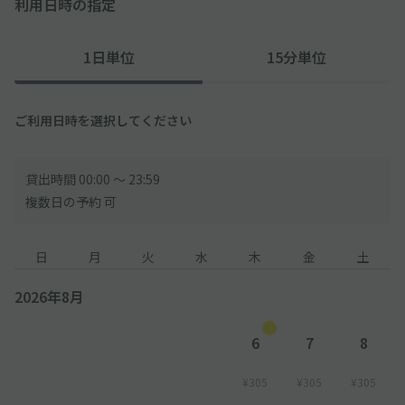
利用日時の指定
団地敷地内は、お子様やご高齢の方の共有道路でもあります。
必ず徐行運転の上、ご予約区画を探す時間を考慮し余裕をもって
ご利用ください。
1日単位
15分単位
ご利用日時を選択してください
貸出時間 00:00 〜 23:59
複数日の予約 可
日
月
火
水
木
金
土
2026年8月
6
7
8
¥305
¥305
¥305