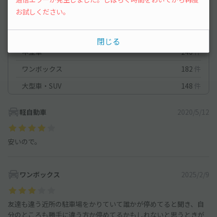
お試しください。
軽自動車
1,254
件
コンパクトカー
250
件
閉じる
中型車
240
件
ワンボックス
182
件
大型車・SUV
148
件
軽自動車
2020/5/12
安いので。
ワンボックス
2025/2/9
友達も違う近所の駐車場をかりていて誰かが停めてると聞き、自
分のところも勝手に違う方か停めてるかもしれないと思うときが