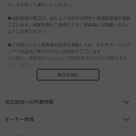
ルールを守って通行してください。
◆当駐車場の周辺は、似たような形状の団地と併設駐車場が複数
ございます。掲載写真をご参考のうえ、駐車場にお間違いのない
ようご注意ください
◆ご利用いただく駐車場の住所を検索しても、ナビやグーグルマ
ップでは正式に表示されない可能性がございます
その際は、掲載情報のakippaご利用駐車場の地図や掲載写真を
必ずご確認ください
続きを読む
◆他の空スペースは別契約者様のスペースとなりますので、必ず
予約したスペースに駐車してください
─────────────
周辺施設への所要時間
◇隣地が住宅・マンションのため、「アイドリング・騒音や振
動」にご配慮くださいませ
オーナー情報
※ご予約者の方へ※