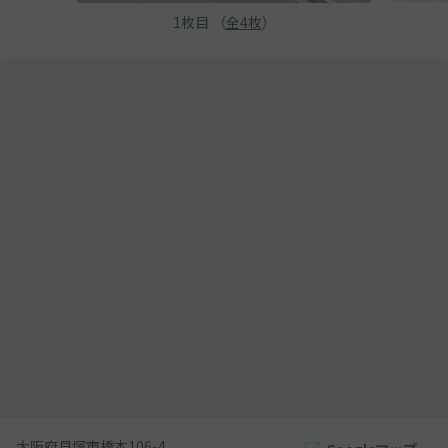
1
枚目 （
全
4
枚
）
大阪府貝塚市橋本106-4