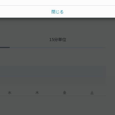
閉じる
15分単位
水
木
金
土