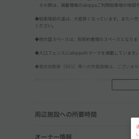
その際は、掲載情報のakippaご利用駐車場の地図
◆駐車場前の道は、大変狭くなっています。また一方
ください。
◆他の空スペースは、別契約者様のスペースとなりま
◆入口フェンスにakippaのマークを掲載しています
◆電気自動車［BEV］等への充電設備は、ございま
◆駐車場設備を利用する上で、暗証番号等必要になる
─────────────
◇隣地が住宅地のため、「アイドリング・騒音や振動
周辺施設への所要時間
※ご予約者様へ※
小学校の近隣駐車場です。お子様やご高齢の方も通行
オーナー情報