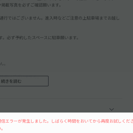
や掲載写真を必ずご確認願います。
通行ではございません。進入時などご注意の上駐車場までお越し
す。必ず予約したスペースに駐車願います。
。
せん。
設備はございません。
続きを読む
」にご配慮願います。
通信エラーが発生しました。しばらく時間をおいてから再度お試しくだ
していますのでご留意願います。
い。