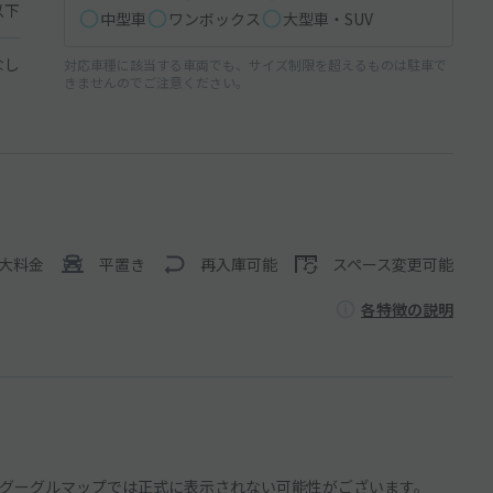
以下
中型車
ワンボックス
大型車・SUV
なし
対応車種に該当する車両でも、サイズ制限を超えるものは駐車で
きませんのでご注意ください。
大料金
平置き
再入庫可能
スペース変更可能
各特徴の説明
グーグルマップでは正式に表示されない可能性がございます。