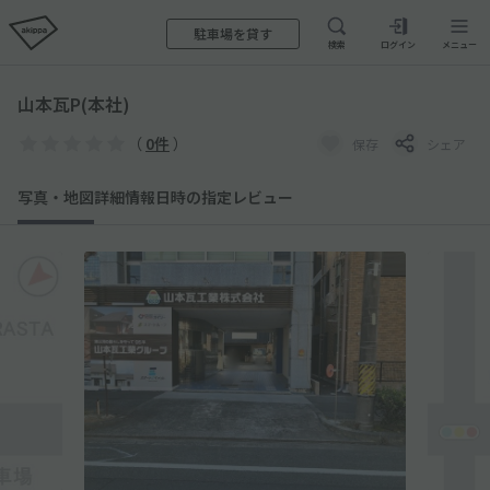
駐車場を貸す
検索
ログイン
メニュー
山本瓦P(本社)
（
0件
）
保存
シェア
写真・地図
詳細情報
日時の指定
レビュー