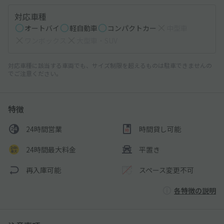
対応車種
オートバイ
軽自動車
コンパクトカー
中型車
ワンボックス
大型車・SUV
対応車種に該当する車両でも、サイズ制限を超えるものは駐車できませんの
でご注意ください。
特徴
24時間営業
時間貸し可能
24時間最大料金
平置き
再入庫可能
スペース変更不可
各特徴の説明