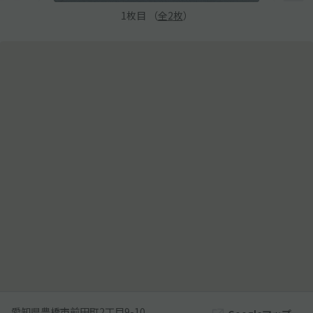
1
枚目 （
全
2
枚
）
愛知県豊橋市前田町2丁目9-10