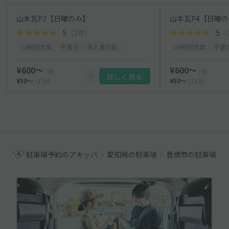
山本瓦P2【日曜のみ】
山本瓦P4【日曜
5
（1件）
5
（
24時間営業
平置き
再入庫可能
24時間営業
平置
¥600〜
¥600〜
/日
/日
詳しく見る
¥50〜
/15分
¥50〜
/15分
駐車場予約のアキッパ
愛知県の駐車場
豊橋市の駐車場