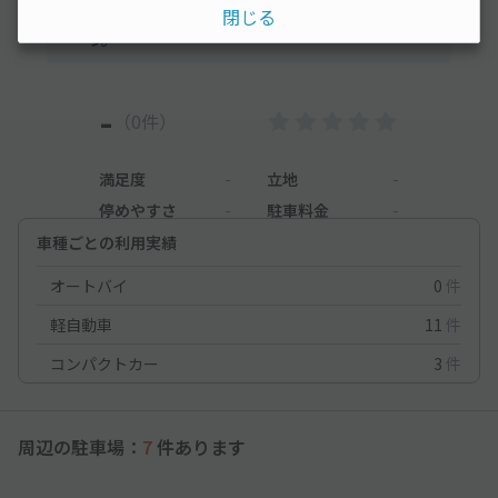
閉じる
ために、利用後にレビューを投稿してみましょ
う。
-
（0件）
満足度
-
立地
-
停めやすさ
-
駐車料金
-
車種ごとの利用実績
オートバイ
0
件
軽自動車
11
件
コンパクトカー
3
件
周辺の駐車場：
7
件あります