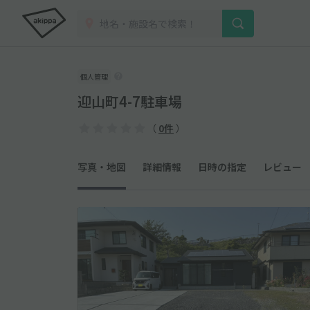
個人管理
迎山町4-7駐車場
（
0件
）
写真・地図
詳細情報
日時の指定
レビュー