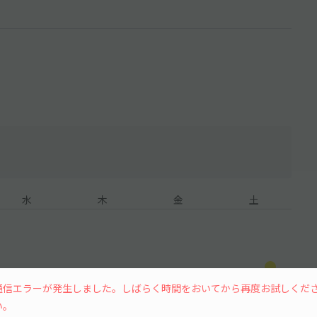
水
木
金
土
8
通信エラーが発生しました。しばらく時間をおいてから再度お試しくだ
い。
¥500