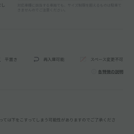
なし
対応車種に該当する車両でも、サイズ制限を超えるものは駐車で
きませんのでご注意ください。
平置き
再入庫可能
スペース変更不可
各特徴の説明
っては下をこすってしまう可能性がありますのでご了承くださ