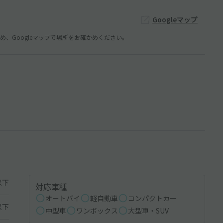
Googleマップ
、Googleマップで場所をお確かめください。
以下
対応車種
オートバイ
軽自動車
コンパクトカー
以下
中型車
ワンボックス
大型車・SUV