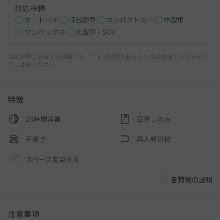
対応車種
オートバイ
軽自動車
コンパクトカー
中型車
ワンボックス
大型車・SUV
対応車種に該当する車両でも、サイズ制限を超えるものは駐車できませんの
でご注意ください。
特徴
24時間営業
日貸しのみ
平置き
再入庫可能
スペース変更不可
各特徴の説明
注意事項