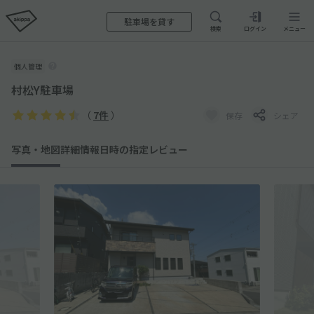
駐車場を貸す
検索
ログイン
メニュー
個人管理
村松Y駐車場
（
7件
）
保存
シェア
写真・地図
詳細情報
日時の指定
レビュー