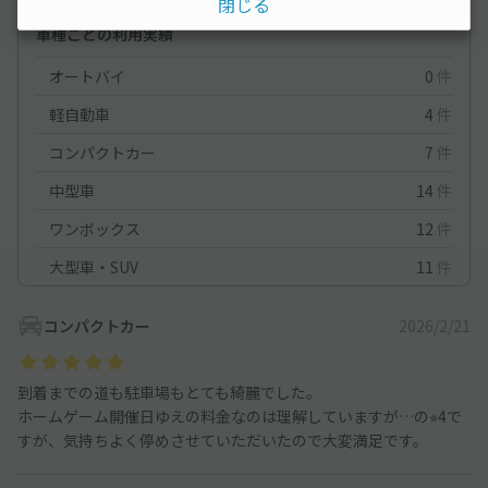
閉じる
停めやすさ
4.9
駐車料金
4.6
車種ごとの利用実績
オートバイ
0
件
軽自動車
4
件
コンパクトカー
7
件
中型車
14
件
ワンボックス
12
件
大型車・SUV
11
件
コンパクトカー
2026/2/21
到着までの道も駐車場もとても綺麗でした。
ホームゲーム開催日ゆえの料金なのは理解していますが…の⭐︎4で
すが、気持ちよく停めさせていただいたので大変満足です。