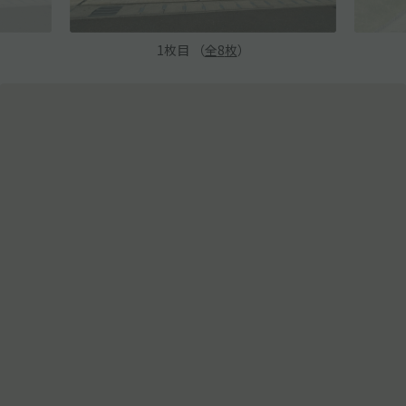
1
枚目 （
全
8
枚
）