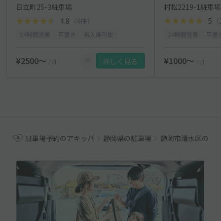
日立町25-3駐車場
村松2219-1駐車
4.8
（4件）
5
（
24時間営業
平置き
再入庫可能
24時間営業
平置
¥2500〜
¥1000〜
詳しく見る
/日
/日
駐車場予約のアキッパ
静岡県の駐車場
静岡市清水区の駐