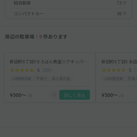
軽自動車
73
件
コンパクトカー
36
件
周辺の駐車場：
9
件あります
新田町6丁目5そろばん教室☆アキッパ駐車場
新田町6丁目5 永
5
（1件）
5
（
24時間営業
平置き
再入庫可能
24時間営業
平置
¥500〜
¥500〜
詳しく見る
/日
/日