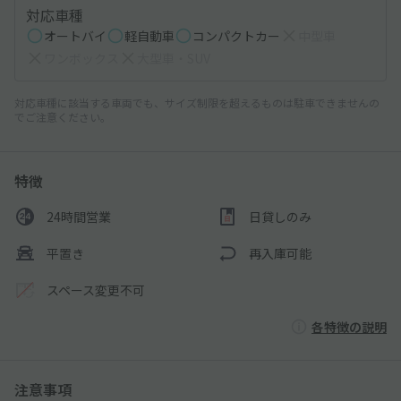
対応車種
オートバイ
軽自動車
コンパクトカー
中型車
ワンボックス
大型車・SUV
対応車種に該当する車両でも、サイズ制限を超えるものは駐車できませんの
でご注意ください。
特徴
24時間営業
日貸しのみ
平置き
再入庫可能
スペース変更不可
各特徴の説明
注意事項