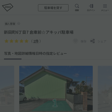
駐車場を貸す
検索
ログイン
メニュー
個人管理
新田町6丁目7 倉庫前☆アキッパ駐車場
（
2件
）
保存
シェア
写真・地図
詳細情報
日時の指定
レビュー