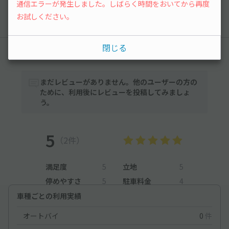
質問する
通信エラーが発生しました。しばらく時間をおいてから再度
お試しください。
閉じる
レビュー
まだレビューがありません。他のユーザーの方の
ために、利用後にレビューを投稿してみましょ
う。
5
（2件）
満足度
5
立地
5
停めやすさ
5
駐車料金
4
車種ごとの利用実績
オートバイ
0
件