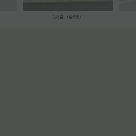
1
枚目 （
全
6
枚
）