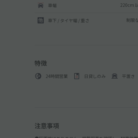
220cm 
車幅
制限
車下 / タイヤ幅 / 重さ
特徴
24時間営業
日貸しのみ
平置き
注意事項