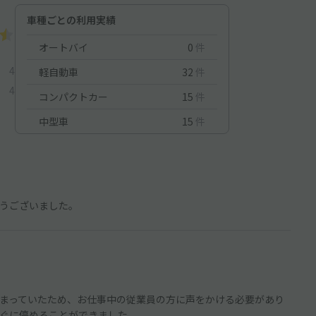
車種ごとの利用実績
オートバイ
0
件
4
軽自動車
32
件
4
コンパクトカー
15
件
中型車
15
件
うございました。
まっていたため、お仕事中の従業員の方に声をかける必要があり
ぐに停めることができました。