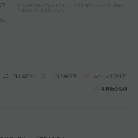
以下
対応車種に該当する車両でも、サイズ制限を超えるものは駐車で
きませんのでご注意ください。
なし
再入庫可能
当日予約不可
スペース変更不可
各特徴の説明