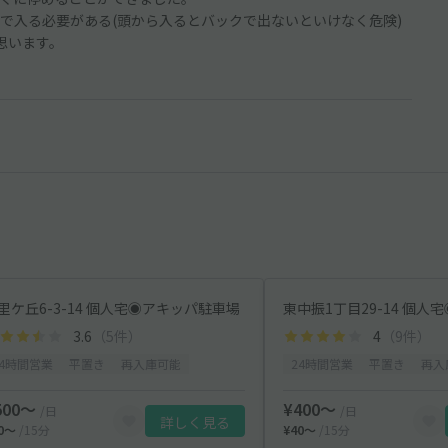
で入る必要がある(頭から入るとバックで出ないといけなく危険)
思います。
里ケ丘6-3-14 個人宅◉アキッパ駐車場
3.6
（5件）
4
（9件）
24時間営業
平置き
再入庫可能
24時間営業
平置き
再入
500〜
¥400〜
/日
/日
詳しく見る
50〜
/15分
¥40〜
/15分