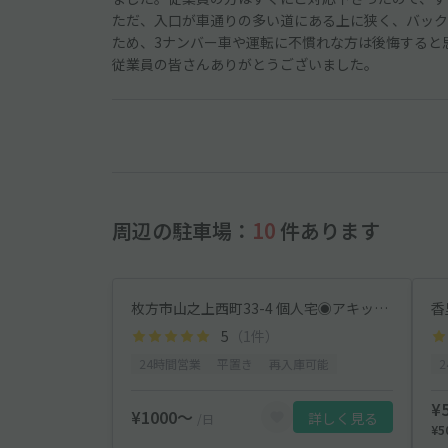
ただ、入口が車通りの多い道にある上に狭く、バック
ため、3ナンバー車や運転に不慣れな方は後悔すると
従業員の皆さんありがとうございました。
周辺の駐車場：
10
件あります
枚方市山之上西町33-4 個人宅◉アキッパ駐車場
香
5
（1件）
24時間営業
平置き
再入庫可能
¥
¥1000〜
詳しく見る
/日
¥