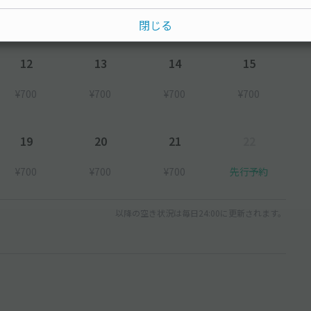
¥1,300
閉じる
12
13
14
15
¥700
¥700
¥700
¥700
19
20
21
22
¥700
¥700
¥700
先行予約
以降の空き状況は毎日24:00に更新されます。