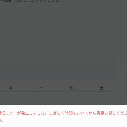
を間違えないようご注意ください。
水
木
金
土
通信エラーが発生しました。しばらく時間をおいてから再度お試しくだ
い。
8