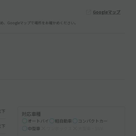
Googleマップ
、Googleマップで場所をお確かめください。
以下
対応車種
オートバイ
軽自動車
コンパクトカー
以下
中型車
ワンボックス
大型車・SUV