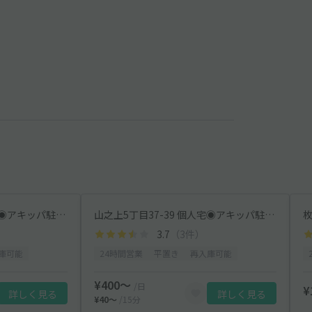
東中振1丁目29-14 個人宅◉アキッパ駐車場
山之上5丁目37-39 個人宅◉アキッパ駐車場
3.7
（3件）
庫可能
24時間営業
平置き
再入庫可能
¥400〜
/日
¥
詳しく見る
詳しく見る
¥40〜
/15分