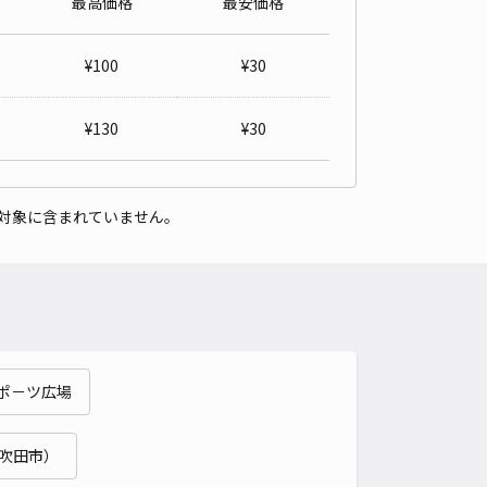
最高価格
最安価格
ドミール泉駐車場
¥
100
¥
30
4.6
/ 58件
30〜
/ 日
¥33〜 / 15分
¥
130
¥
30
貸し可
時間
24時間営業
タイプ
平置き
再入庫
可
対象に含まれていません。
440cm 以下
車幅
170cm 以下
高さ
制限なし
車種
オートバイ
軽自動車
コンパクトカー
中型車
ワンボックス
大型車・SUV
詳細へ
ポ－ツ広場
阪2-9-20 枚方ライジングボクシングジム 駐車場
5
/ 2件
吹田市）
50〜
/ 日
¥45〜 / 15分