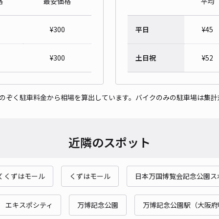
格
最安価格
平均
サン
¥
300
平日
¥
45
¥3
¥
300
土日祝
¥
52
時間
貸出
をのぞく駐車料金から相場を算出しています。バイクのみの駐車場は集計
長さ
対応
近隣のスポット
ズ くずはモール
くずはモール
日本万国博覧会記念公園ス
宮之
エキスポシティ
万博記念公園
万博記念公園駅（大阪府
¥4