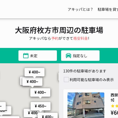
00~
アキッパとは？
駐車場を貸
¥ 400~
00~
~
¥ 300~
大阪府枚方市周辺の駐車場
アキッパなら
予約
ができて
格安料金
!
¥ 400~
¥ 350~
¥ 350~
未定
指定なし
¥ 350~
¥ 500~
¥ 800~
¥ 950~
130件の駐車場があります
¥ 400~
¥ 400~
¥ 450~
¥ 600~
¥ 400~
¥ 400~
¥ 300~
利用可能な駐車場のみ表示
¥ 407
¥ 400~
¥ 400~
¥ 400~
西禁
9】
~
¥ 450~
450~
¥6
¥ 400~
¥ 400~