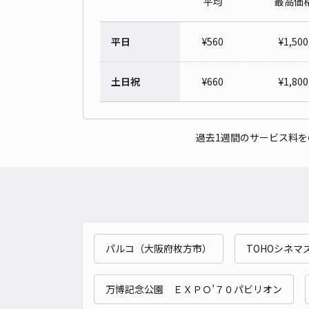
平均
最高価
平日
¥
560
¥
1,500
土日祝
¥
660
¥
1,800
過去1週間のサービス料
パルコ（大阪府枚方市）
TOHOシネマ
万博記念公園 ＥＸＰＯ’７０パビリオン