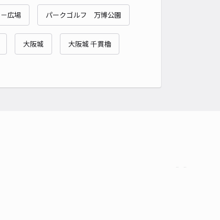
貸し可
リ－広場
パークゴルフ 万博公園
時間
00:00 〜17:30
タイプ
平置き
再入庫
可
大阪城
大阪城 千貫櫓
500cm 以下
車幅
190cm 以下
高さ
制限なし
車種
オートバイ
軽自動車
コンパクトカー
中型車
ワンボックス
大型車・SUV
詳細へ
阪2丁目22-1 個人宅◉アキッパ駐車場
5
/ 4件
50〜
/ 日
¥45〜 / 15分
貸し可
時間
24時間営業
タイプ
平置き
再入庫
可