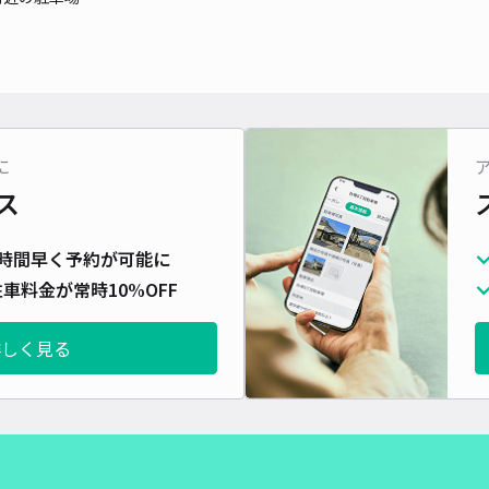
長さ
対応
に
枚方
ス
¥5
時間早く予約が可能に
時間
車料金が常時10%OFF
貸出
詳しく見る
長さ
対応