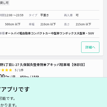
貸し可
時間
12:00 〜23:59
タイプ
平置き
再入庫
可
¥ 400~
500cm 以下
車幅
210cm 以下
高さ
215cm 以下
 400~
車種
オートバイ
軽自動車
コンパクトカー
中型車
ワンボックス
大型車・SUV
~
詳細へ
野1丁目1-27 久保鍼灸整骨院◉アキッパ駐車場【休診日】
5
/ 1件
00〜
/ 日
¥50〜 / 15分
貸し可
アアプリです
時間
24時間営業
タイプ
平置き
再入庫
可
可能です。
かります。
500cm 以下
車幅
210cm 以下
高さ
215cm 以下