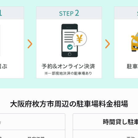
~
対応
¥ 600~
¥ 305~
¥ 500~
OP
¥9
時間
貸出
大阪府枚方市周辺の駐車場料金相場
長さ
対応
場
時間貸し駐