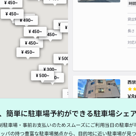
¥ 500~
¥ 450~
時間
¥ 450~
¥ 500~
貸出
¥ 490~
¥ 400~
¥ 500~
長さ
¥ 450~
¥ 400~
¥ 400~
¥
¥ 450~
対応
¥ 450~
¥ 450~
¥ 407
¥ 500~
¥ 300~
¥ 500~
¥ 300~
¥ 500~
¥ 400~
西禁
¥ 600~
¥8
時間
、簡単に駐車場予約ができる駐車場シェ
¥ 500~
貸出
制駐車場・事前お支払いのためスムーズにご利用当日の駐車が
¥ 300~
¥ 400~
¥ 500~
キッパの持つ豊富な駐車場拠点から、目的地に近い駐車場が見つ
長さ
¥ 500~