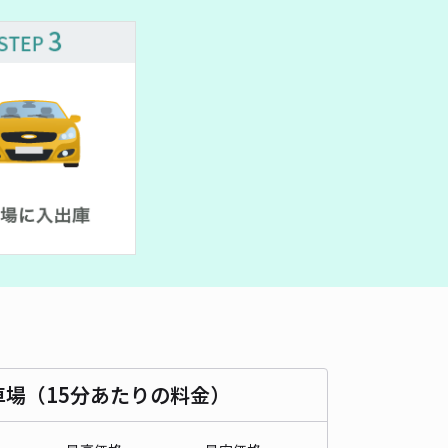
車種
オートバイ
軽自動車
コンパクトカー
中型車
ワンボックス
大型車・SUV
詳細へ
H枚方駅前駐車場(1040)
4.7
/ 55件
17〜
/ 日
¥44〜 / 15分
貸し可
時間
24時間営業
タイプ
平置き
再入庫
可
500cm 以下
車幅
200cm 以下
高さ
210cm 以下
車種
オートバイ
軽自動車
コンパクトカー
中型車
ワンボックス
大型車・SUV
車場（15分あたりの料金）
詳細へ