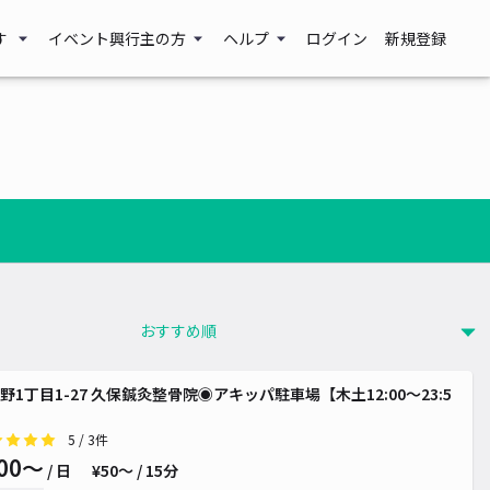
す
イベント興行主の方
ヘルプ
ログイン
新規登録
~
¥ 400~
¥ 300~
野1丁目1-27 久保鍼灸整骨院◉アキッパ駐車場【木土12:00～23:5
5
/ 3件
00〜
/ 日
¥50〜 / 15分