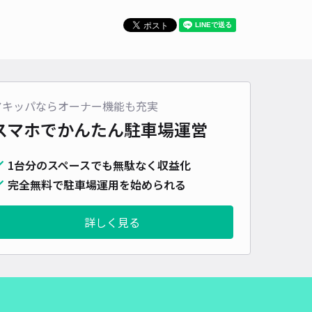
490cm 以下
車幅
240cm 以下
高さ
制限なし
車種
オートバイ
軽自動車
コンパクトカー
中型車
ワンボックス
大型車・SUV
詳細へ
アキッパならオーナー機能も充実
配電営業所お客様駐車場
スマホでかんたん
駐車場運営
4.7
/ 62件
00〜
/ 日
¥50〜 / 15分
1台分のスペースでも無駄なく収益化
貸し可
完全無料で駐車場運用を始められる
時間
24時間営業
タイプ
平置き
再入庫
可
詳しく見る
480cm 以下
車幅
210cm 以下
高さ
制限なし
車種
オートバイ
軽自動車
コンパクトカー
中型車
ワンボックス
大型車・SUV
詳細へ