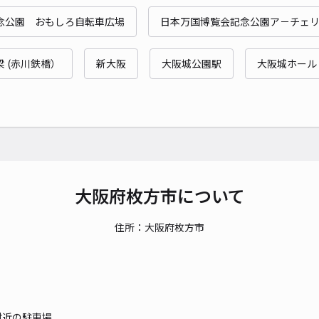
時間
念公園 おもしろ自転車広場
日本万国博覧会記念公園ア－チェ
貸出
 (赤川鉄橋）
新大阪
大阪城公園駅
大阪城ホール
長さ
対応
大阪府枚方市について
宮之
住所：大阪府枚方市
¥4
時間
貸出
付近の駐車場