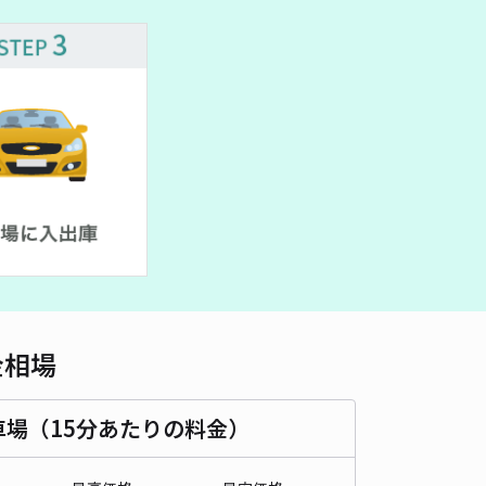
車種
オートバイ
軽自動車
コンパクトカー
中型車
ワンボックス
大型車・SUV
詳細へ
中東4-8-1駐車場
5
/ 1件
00〜
/ 日
¥40〜 / 15分
貸し可
当日予約不可
時間
24時間営業
タイプ
平置き
再入庫
可
500cm 以下
車幅
190cm 以下
高さ
200cm 以下
金相場
車種
オートバイ
軽自動車
コンパクトカー
中型車
ワンボックス
大型車・SUV
車場（15分あたりの料金）
詳細へ