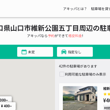
アキッパとは？
駐車場を貸
口県山口市維新公園五丁目周辺の駐
アキッパなら
予約
ができて
格安料金
!
未定
指定なし
¥ 500~
42件の駐車場があります
利用可能な駐車場のみ表示
維新
¥4
 300~
0~
¥ 400~
時間