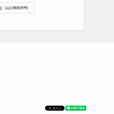
貸し可
社（山口県防府市）
時間
24時間営業
タイプ
平置き
再入庫
可
500cm 以下
車幅
190cm 以下
高さ
制限なし
車種
オートバイ
軽自動車
コンパクトカー
中型車
ワンボックス
大型車・SUV
詳細へ
公園2-3-5駐車場
4.6
/ 5件
00〜
/ 日
時間
24時間営業
タイプ
平置き
再入庫
不可
480cm 以下
車幅
180cm 以下
高さ
190cm 以下