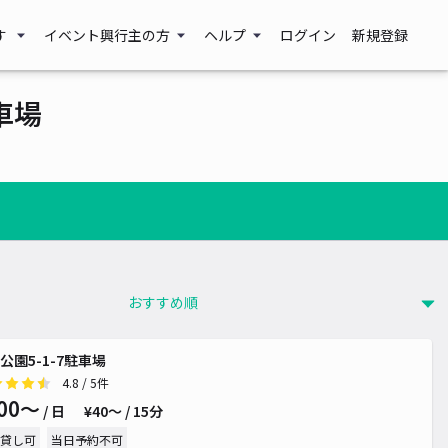
す
イベント興行主の方
ヘルプ
ログイン
新規登録
車場
公園5-1-7駐車場
4.8
/ 5件
00〜
/ 日
¥40〜 / 15分
貸し可
当日予約不可