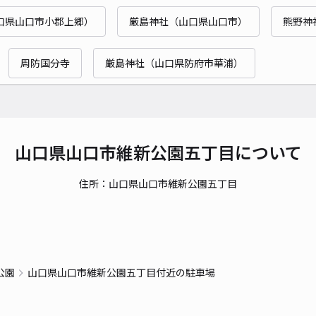
時間
口県山口市小郡上郷）
厳島神社（山口県山口市）
熊野神
貸出
周防国分寺
厳島神社（山口県防府市華浦）
長さ
対応
山口県山口市維新公園五丁目について
住所：山口県山口市維新公園五丁目
維新
¥4
公園
山口県山口市維新公園五丁目付近の駐車場
貸出
長さ