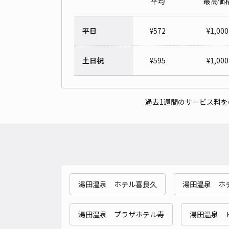
平均
最高価
平日
¥
572
¥
1,000
土日祝
¥
595
¥
1,000
過去1週間のサービス料
湯田温泉 ホテル喜良久
湯田温泉 ホ
湯田温泉 プラザホテル寿
湯田温泉 