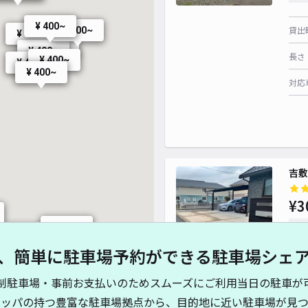
¥ 400~
貸出
¥ 400~
¥ 400~
¥ 500~
¥ 400~
長さ
¥ 400~
¥ 400~
¥ 400~
対応
吉敷
¥3
時間
¥ 600~
¥ 1,000~
、簡単に駐車場予約ができる駐車場シェ
貸出
制駐車場・事前お支払いのためスムーズにご利用当日の駐車が
長さ
キッパの持つ豊富な駐車場拠点から、目的地に近い駐車場が見つ