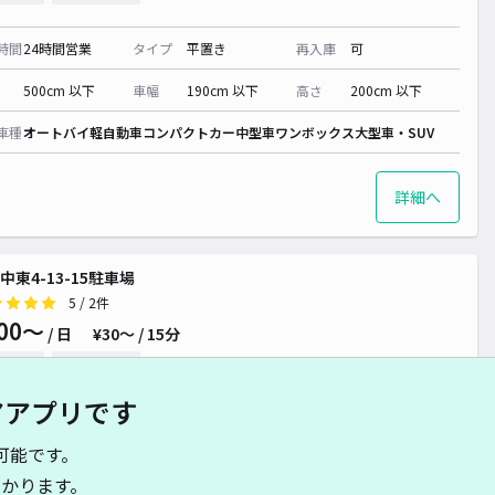
時間
24時間営業
タイプ
平置き
再入庫
可
500cm 以下
車幅
190cm 以下
高さ
200cm 以下
車種
オートバイ
軽自動車
コンパクトカー
中型車
ワンボックス
大型車・SUV
詳細へ
中東4-13-15駐車場
5
/ 2件
00〜
/ 日
¥30〜 / 15分
貸し可
当日予約不可
アアプリです
時間
24時間営業
タイプ
平置き
再入庫
可
可能です。
340cm 以下
車幅
150cm 以下
高さ
制限なし
かります。