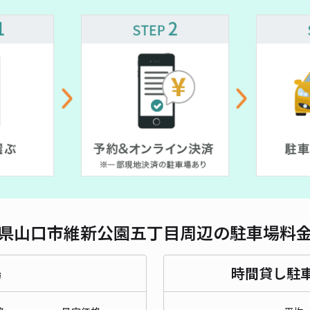
対応
¥ 300~
0~
吉敷
¥4
時間
貸出
長さ
県山口市維新公園五丁目周辺の駐車場料
対応
場
時間貸し駐