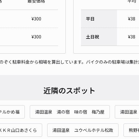
格
最安価格
平均
吉敷
¥
300
平日
¥
38
¥4
時間
¥
300
土日祝
¥
38
貸出
をのぞく駐車料金から相場を算出しています。バイクのみの駐車場は集計
長さ
対応
近隣のスポット
テルかめ福
湯田温泉 湯の宿 味の宿 梅乃屋
湯田温泉
吉敷
¥4
ＫＫＲ山口あさくら
湯田温泉 ユウベルホテル松政
熊野