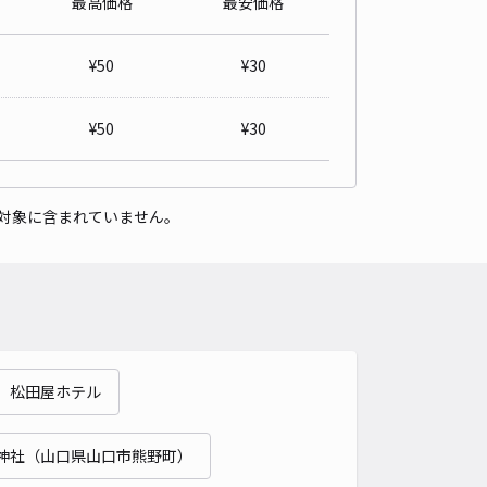
最高価格
最安価格
下東4-12-35
5
/ 2件
¥
50
¥
30
00〜
/ 日
¥40〜 / 15分
貸し可
当日予約不可
¥
50
¥
30
時間
24時間営業
タイプ
平置き
再入庫
可
対象に含まれていません。
500cm 以下
車幅
190cm 以下
高さ
200cm 以下
車種
オートバイ
軽自動車
コンパクトカー
中型車
ワンボックス
大型車・SUV
詳細へ
 松田屋ホテル
下東4-12-5駐車場
4.8
/ 5件
00〜
神社（山口県山口市熊野町）
/ 日
¥40〜 / 15分