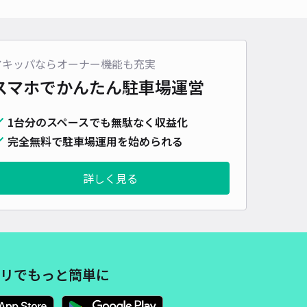
車種
オートバイ
軽自動車
コンパクトカー
中型車
ワンボックス
大型車・SUV
詳細へ
アキッパならオーナー機能も充実
スマホでかんたん
駐車場運営
下東4-11-23駐車場
1台分のスペースでも無駄なく収益化
5
/ 1件
00〜
完全無料で駐車場運用を始められる
/ 日
¥40〜 / 15分
貸し可
当日予約不可
詳しく見る
時間
24時間営業
タイプ
平置き
再入庫
可
500cm 以下
車幅
190cm 以下
高さ
制限なし
車種
オートバイ
軽自動車
コンパクトカー
中型車
ワンボックス
大型車・SUV
リでもっと簡単に
詳細へ