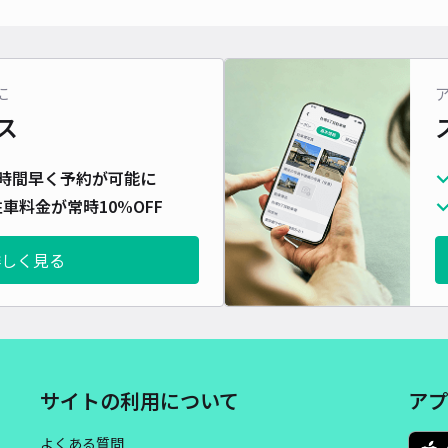
対応
に
ス
吉敷
時間早く予約が可能に
¥4
車料金が常時10%OFF
時間
詳しく見る
貸出
長さ
対応
サイトの利用について
アプ
よくある質問