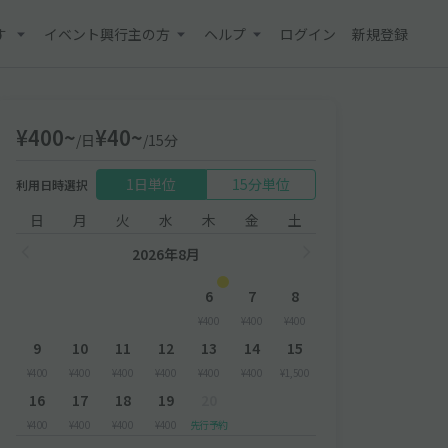
す
イベント興行主の方
ヘルプ
ログイン
新規登録
¥400~
¥40~
/日
/15分
1日単位
15分単位
利用日時選択
日
月
火
水
木
金
土
2026年8月
6
7
8
¥400
¥400
¥400
9
10
11
12
13
14
15
¥400
¥400
¥400
¥400
¥400
¥400
¥1,500
16
17
18
19
20
¥400
¥400
¥400
¥400
先行予約