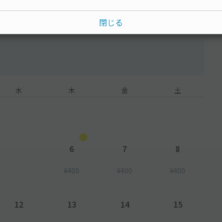
閉じる
水
木
金
土
6
7
8
¥400
¥400
¥400
12
13
14
15