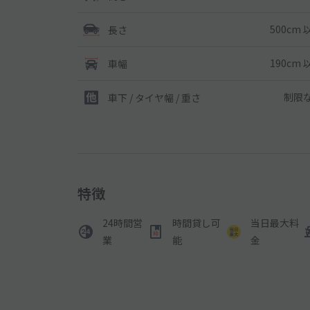
500cm 
長さ
190cm 
車幅
制限
車下 / タイヤ幅 / 重さ
特徴
24時間営
時間貸し可
当日最大料
業
能
金