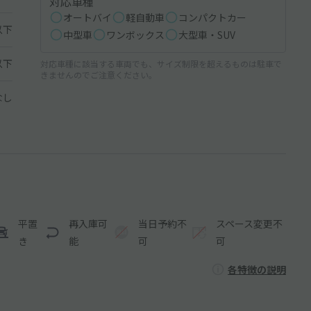
対応車種
オートバイ
軽自動車
コンパクトカー
以下
中型車
ワンボックス
大型車・SUV
以下
対応車種に該当する車両でも、サイズ制限を超えるものは駐車で
きませんのでご注意ください。
なし
平置
再入庫可
当日予約不
スペース変更不
き
能
可
可
各特徴の説明