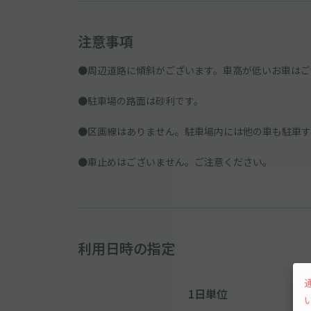
注意事項
●周辺道路に傾斜がございます。車高が低いお車はご
●駐車場の路面は砂利です。
●区画線はありません。駐車場内には他の車も駐車す
●車止めはございません。ご注意ください。
利用日時の指定
1日単位