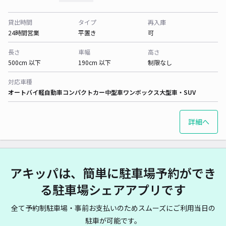
貸出時間
タイプ
再入庫
24時間営業
平置き
可
長さ
車幅
高さ
500cm 以下
190cm 以下
制限なし
対応車種
オートバイ
軽自動車
コンパクトカー
中型車
ワンボックス
大型車・SUV
詳細へ
アキッパは、簡単に駐車場予約ができ
る駐車場シェアアプリです
全て予約制駐車場・事前お支払いのためスムーズにご利用当日の
駐車が可能です。