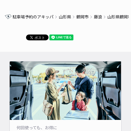
駐車場予約のアキッパ
山形県
鶴岡市
藤浪
山形県鶴岡
何回使っても、お得に