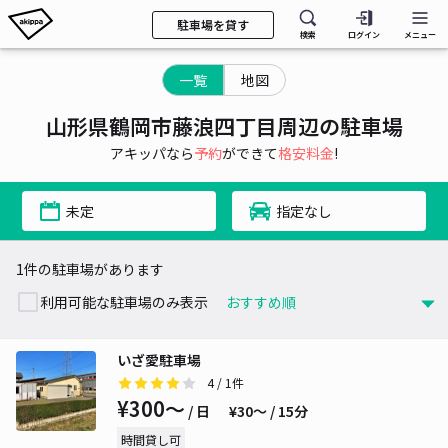
駐車場を貸す
検索
ログイン
メニュー
一覧
地図
山形県鶴岡市藤浪四丁目周辺の駐車場
アキッパなら
予約
ができて
格安料金
!
未定
指定なし
1件の駐車場があります
利用可能な駐車場のみ表示
いざ愛駐車場
4
/ 1件
¥300〜
/ 日
¥30〜 / 15分
時間貸し可