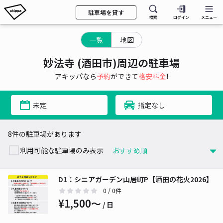
駐車場を貸す
検索
ログイン
メニュー
一覧
地図
妙法寺 (酒田市)周辺の駐車場
アキッパなら
予約
ができて
格安料金
!
未定
指定なし
8件の駐車場があります
利用可能な駐車場のみ表示
D1：シニアガーデン山居町P【酒田の花火2026】
0
/ 0件
¥1,500〜
/ 日