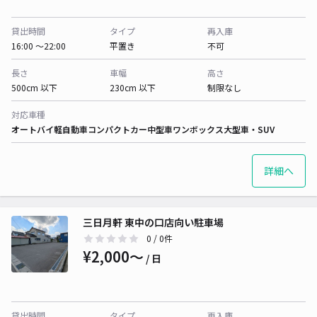
貸出時間
タイプ
再入庫
16:00 〜22:00
平置き
不可
長さ
車幅
高さ
500cm 以下
230cm 以下
制限なし
対応車種
オートバイ
軽自動車
コンパクトカー
中型車
ワンボックス
大型車・SUV
詳細へ
三日月軒 東中の口店向い駐車場
0
/ 0件
¥2,000〜
/ 日
貸出時間
タイプ
再入庫