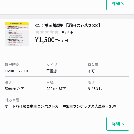
詳細へ
C1：袖岡埠頭P【酒田の花火2026】
0
/ 0件
¥1,500〜
/ 日
貸出時間
タイプ
再入庫
16:00 〜22:00
平置き
不可
長さ
車幅
高さ
500cm 以下
230cm 以下
制限なし
対応車種
オートバイ
軽自動車
コンパクトカー
中型車
ワンボックス
大型車・SUV
詳細へ