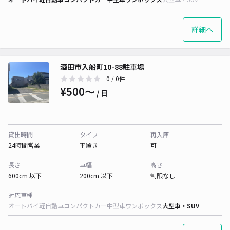
詳細へ
酒田市入船町10-88駐車場
0
/ 0件
¥500〜
/ 日
貸出時間
タイプ
再入庫
24時間営業
平置き
可
長さ
車幅
高さ
600cm 以下
200cm 以下
制限なし
対応車種
オートバイ
軽自動車
コンパクトカー
中型車
ワンボックス
大型車・SUV