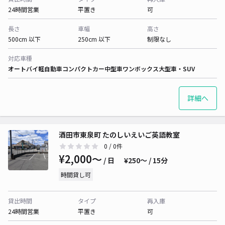
24時間営業
平置き
可
長さ
車幅
高さ
500cm 以下
250cm 以下
制限なし
対応車種
オートバイ
軽自動車
コンパクトカー
中型車
ワンボックス
大型車・SUV
詳細へ
酒田市東泉町 たのしいえいご英語教室
0
/ 0件
¥2,000〜
/ 日
¥250〜 / 15分
時間貸し可
貸出時間
タイプ
再入庫
24時間営業
平置き
可