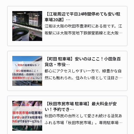
【江坂周辺で平日24時間停めても安い駐
車場20選】…
江坂は大阪の吹田市豊津町にある街です。江
坂駅には大阪市営地下鉄御堂筋線と北大阪…
【町田 駐車場】安いのはここ！小田急百
貨店・市役…
都心にアクセスしやすい一方で、緑豊かな自
然にも触れられ、住みたい街として注目さ…
【秋田市民市場 駐車場】最大料金が安
い！予約でき…
秋田の市民の台所として愛され続ける活気あ
ふれる市場「秋田市民市場」。専用駐車場…