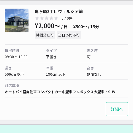
亀ヶ崎3丁目ウェルシア前
0
/ 0件
¥2,000〜
/ 日
¥500〜 / 15分
時間貸し可
当日予約不可
貸出時間
タイプ
再入庫
09:30 〜18:00
平置き
可
長さ
車幅
高さ
500cm 以下
190cm 以下
制限なし
対応車種
オートバイ
軽自動車
コンパクトカー
中型車
ワンボックス
大型車・SUV
詳細へ