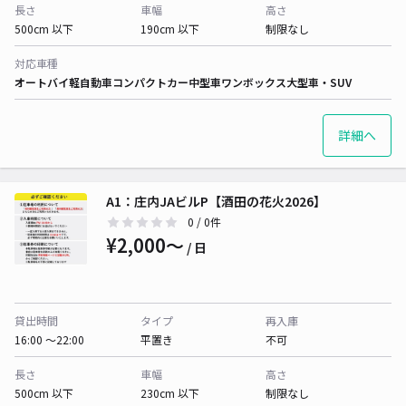
長さ
車幅
高さ
500cm 以下
190cm 以下
制限なし
対応車種
オートバイ
軽自動車
コンパクトカー
中型車
ワンボックス
大型車・SUV
詳細へ
A1：庄内JAビルP【酒田の花火2026】
0
/ 0件
¥2,000〜
/ 日
貸出時間
タイプ
再入庫
16:00 〜22:00
平置き
不可
長さ
車幅
高さ
500cm 以下
230cm 以下
制限なし