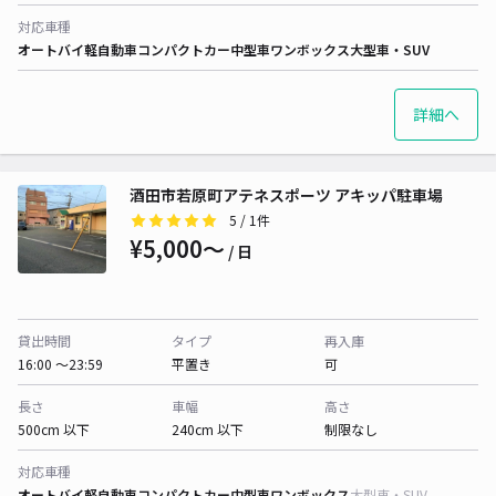
対応車種
オートバイ
軽自動車
コンパクトカー
中型車
ワンボックス
大型車・SUV
詳細へ
酒田市若原町アテネスポーツ アキッパ駐車場
5
/ 1件
¥5,000〜
/ 日
貸出時間
タイプ
再入庫
16:00 〜23:59
平置き
可
長さ
車幅
高さ
500cm 以下
240cm 以下
制限なし
対応車種
オートバイ
軽自動車
コンパクトカー
中型車
ワンボックス
大型車・SUV