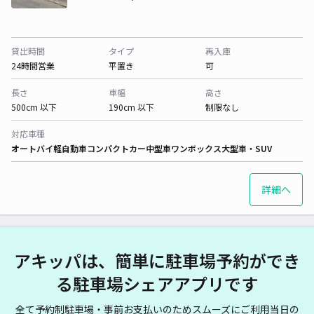
貸出時間
タイプ
再入庫
24時間営業
平置き
可
長さ
車幅
高さ
500cm 以下
190cm 以下
制限なし
対応車種
オートバイ
軽自動車
コンパクトカー
中型車
ワンボックス
大型車・SUV
詳細へ
アキッパは、簡単に駐車場予約ができ
る駐車場シェアアプリです
全て予約制駐車場・事前お支払いのためスムーズにご利用当日の