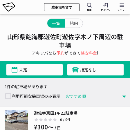
駐車場を貸す
検索
ログイン
メニュー
一覧
地図
山形県飽海郡遊佐町遊佐字木ノ下周辺の駐
車場
アキッパなら
予約
ができて
格安料金
!
未定
指定なし
1件の駐車場があります
利用可能な駐車場のみ表示
遊佐字京田14-21駐車場
0
/ 0件
¥300〜
/ 日