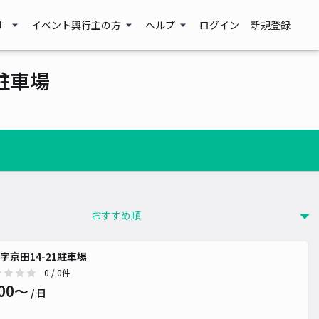
す
イベント興行主の方
ヘルプ
ログイン
新規登録
駐車場
字京田14-21駐車場
0
/ 0件
00〜
/ 日