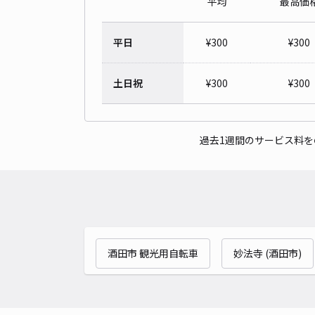
平均
最高価
平日
¥
300
¥
300
土日祝
¥
300
¥
300
過去1週間のサービス料
酒田市 観光用自転車
妙法寺 (酒田市)