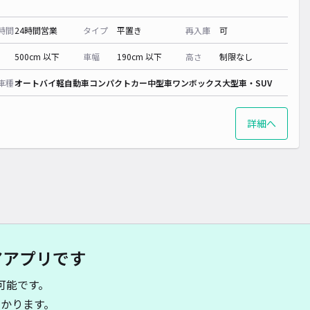
時間
24時間営業
タイプ
平置き
再入庫
可
500cm 以下
車幅
190cm 以下
高さ
制限なし
車種
オートバイ
軽自動車
コンパクトカー
中型車
ワンボックス
大型車・SUV
詳細へ
アアプリです
可能です。
かります。