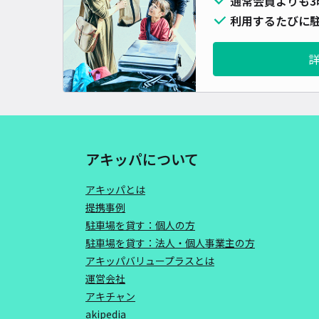
通常会員よりも3
利用するたびに駐
アキッパについて
アキッパとは
提携事例
駐車場を貸す：個人の方
駐車場を貸す：法人・個人事業主の方
アキッパバリュープラスとは
運営会社
アキチャン
akipedia