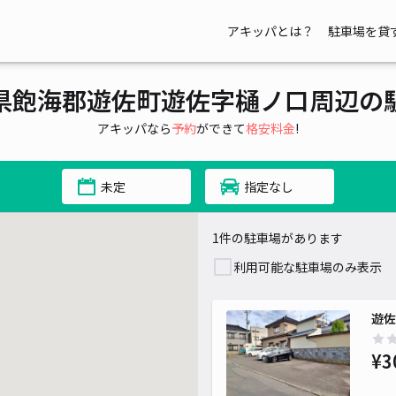
アキッパとは？
駐車場を貸
県飽海郡遊佐町遊佐字樋ノ口周辺の
アキッパなら
予約
ができて
格安料金
!
未定
指定なし
1件の駐車場があります
利用可能な駐車場のみ表示
遊佐
¥3