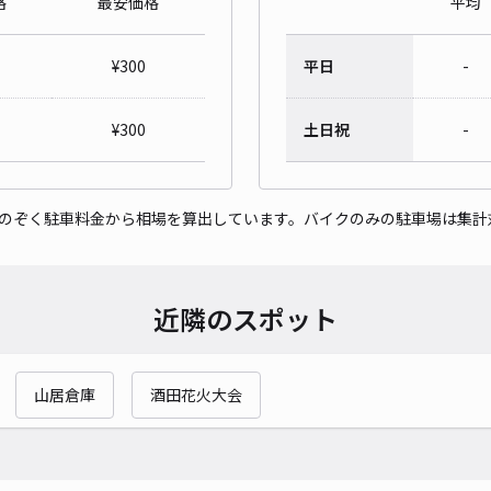
格
最安価格
平均
¥
300
平日
-
¥
300
土日祝
-
をのぞく駐車料金から相場を算出しています。バイクのみの駐車場は集計
近隣のスポット
山居倉庫
酒田花火大会