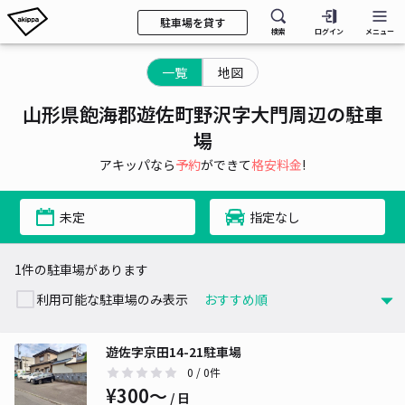
駐車場を貸す
検索
ログイン
メニュー
一覧
地図
山形県飽海郡遊佐町野沢字大門周辺の駐車
場
アキッパなら
予約
ができて
格安料金
!
未定
指定なし
1件の駐車場があります
利用可能な駐車場のみ表示
遊佐字京田14-21駐車場
0
/ 0件
¥300〜
/ 日