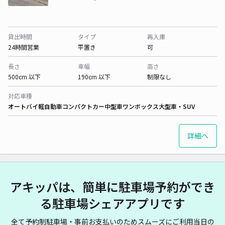
貸出時間
タイプ
再入庫
24時間営業
平置き
可
長さ
車幅
高さ
500cm 以下
190cm 以下
制限なし
対応車種
オートバイ
軽自動車
コンパクトカー
中型車
ワンボックス
大型車・SUV
詳細へ
アキッパは、簡単に駐車場予約ができ
る駐車場シェアアプリです
全て予約制駐車場・事前お支払いのためスムーズにご利用当日の