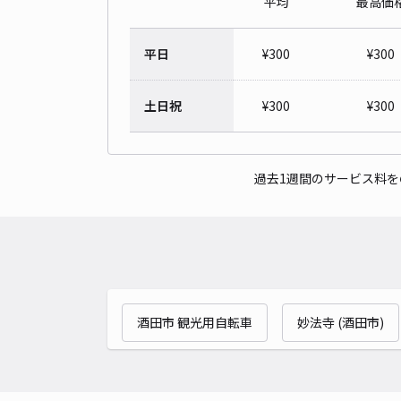
平均
最高価
平日
¥
300
¥
300
土日祝
¥
300
¥
300
過去1週間のサービス料
酒田市 観光用自転車
妙法寺 (酒田市)