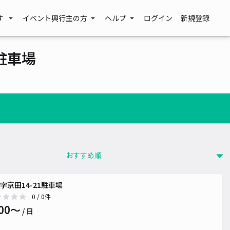
す
イベント興行主の方
ヘルプ
ログイン
新規登録
駐車場
字京田14-21駐車場
0
/ 0件
00〜
/ 日