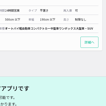
時間
24時間営業
タイプ
平置き
再入庫
可
500cm 以下
車幅
190cm 以下
高さ
制限なし
車種
オートバイ
軽自動車
コンパクトカー
中型車
ワンボックス
大型車・SUV
詳細へ
アアプリです
可能です。
かります。