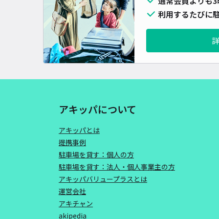
通常会員よりも3
利用するたびに駐
アキッパについて
アキッパとは
提携事例
駐車場を貸す：個人の方
駐車場を貸す：法人・個人事業主の方
アキッパバリュープラスとは
運営会社
アキチャン
akipedia