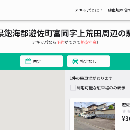
アキッパとは？
駐車場を貸
県飽海郡遊佐町富岡字上荒田周辺の
アキッパなら
予約
ができて
格安料金
!
未定
指定なし
1件の駐車場があります
利用可能な駐車場のみ表示
遊佐
¥3