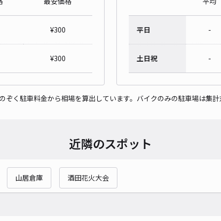
格
最安価格
平均
¥
300
平日
-
¥
300
土日祝
-
をのぞく駐車料金から相場を算出しています。バイクのみの駐車場は集計
近隣のスポット
山居倉庫
酒田花火大会