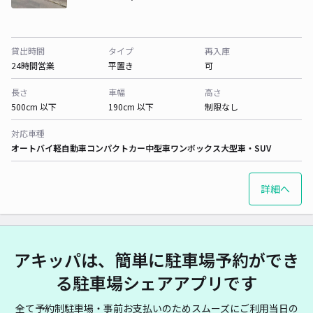
貸出時間
タイプ
再入庫
24時間営業
平置き
可
長さ
車幅
高さ
500cm 以下
190cm 以下
制限なし
対応車種
オートバイ
軽自動車
コンパクトカー
中型車
ワンボックス
大型車・SUV
詳細へ
アキッパは、簡単に駐車場予約ができ
る駐車場シェアアプリです
全て予約制駐車場・事前お支払いのためスムーズにご利用当日の