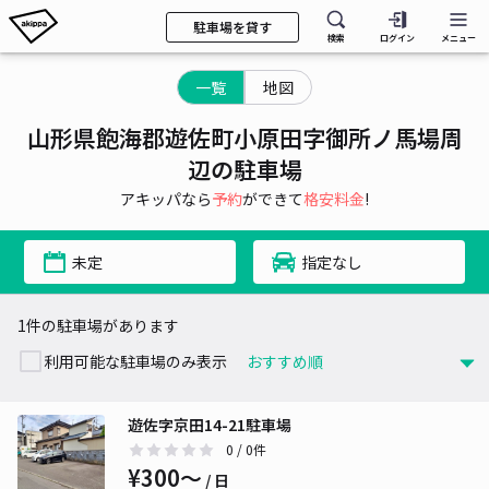
駐車場を貸す
検索
ログイン
メニュー
一覧
地図
山形県飽海郡遊佐町小原田字御所ノ馬場周
辺の駐車場
アキッパなら
予約
ができて
格安料金
!
未定
指定なし
1件の駐車場があります
利用可能な駐車場のみ表示
遊佐字京田14-21駐車場
0
/ 0件
¥300〜
/ 日