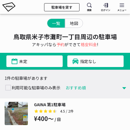
駐車場を貸す
検索
ログイン
メニュー
一覧
地図
鳥取県米子市灘町一丁目周辺の駐車場
アキッパなら
予約
ができて
格安料金
!
未定
指定なし
1件の駐車場があります
利用可能な駐車場のみ表示
GAINA 第1駐車場
4.5
/ 2件
¥400〜
/ 日