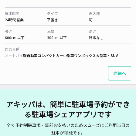
貸出時間
タイプ
再入庫
24時間営業
平置き
可
長さ
車幅
高さ
600cm 以下
300cm 以下
制限なし
対応車種
オートバイ
軽自動車
コンパクトカー
中型車
ワンボックス
大型車・SUV
詳細へ
アキッパは、簡単に駐車場予約ができ
る駐車場シェアアプリです
全て予約制駐車場・事前お支払いのためスムーズにご利用当日の
駐車が可能です。