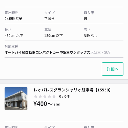
貸出時間
タイプ
再入庫
24時間営業
平置き
可
長さ
車幅
高さ
480cm 以下
180cm 以下
制限なし
対応車種
オートバイ
軽自動車
コンパクトカー
中型車
ワンボックス
大型車・SUV
詳細へ
レオパレスグランシャリオ駐車場【15538】
0
/ 0件
¥400〜
/ 日
貸出時間
タイプ
再入庫