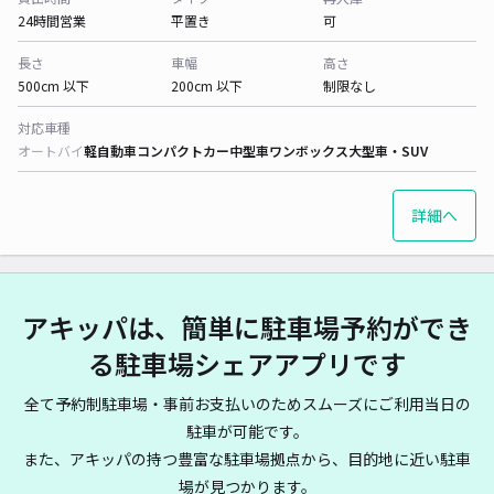
24時間営業
平置き
可
長さ
車幅
高さ
500cm 以下
200cm 以下
制限なし
対応車種
オートバイ
軽自動車
コンパクトカー
中型車
ワンボックス
大型車・SUV
詳細へ
アキッパは、簡単に駐車場予約ができ
る駐車場シェアアプリです
全て予約制駐車場・事前お支払いのためスムーズにご利用当日の
駐車が可能です。
また、アキッパの持つ豊富な駐車場拠点から、目的地に近い駐車
場が見つかります。