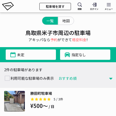
駐車場を貸す
検索
ログイン
メニュー
一覧
地図
鳥取県米子市周辺の駐車場
アキッパなら
予約
ができて
格安料金
!
未定
指定なし
2件の駐車場があります
利用可能な駐車場のみ表示
勝田町駐車場
5
/ 3件
¥500〜
/ 日