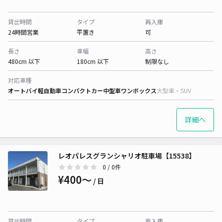
貸出時間
タイプ
再入庫
24時間営業
平置き
可
長さ
車幅
高さ
480cm 以下
180cm 以下
制限なし
対応車種
オートバイ
軽自動車
コンパクトカー
中型車
ワンボックス
大型車・SUV
詳細へ
レオパレスグランシャリオ駐車場【15538】
0
/ 0件
¥400〜
/ 日
貸出時間
タイプ
再入庫