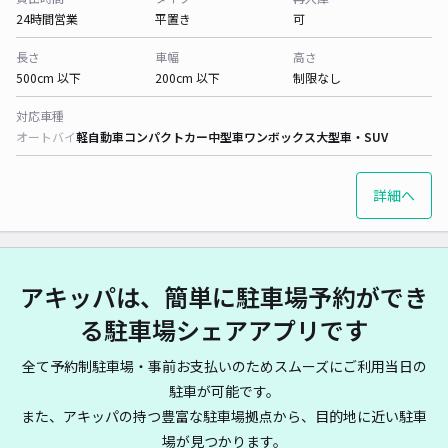
24時間営業
平置き
可
長さ
車幅
高さ
500cm 以下
200cm 以下
制限なし
対応車種
オートバイ
軽自動車
コンパクトカー
中型車
ワンボックス
大型車・SUV
詳細へ
アキッパは、簡単に駐車場予約ができ
る駐車場シェアアプリです
全て予約制駐車場・事前お支払いのためスムーズにご利用当日の
駐車が可能です。
また、アキッパの持つ豊富な駐車場拠点から、目的地に近い駐車
場が見つかります。