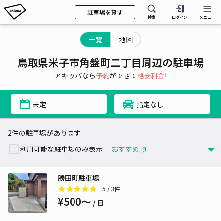
駐車場を貸す
検索
ログイン
メニュー
一覧
地図
鳥取県米子市角盤町二丁目周辺の駐車場
アキッパなら
予約
ができて
格安料金
!
未定
指定なし
2件の駐車場があります
利用可能な駐車場のみ表示
勝田町駐車場
5
/ 3件
¥500〜
/ 日