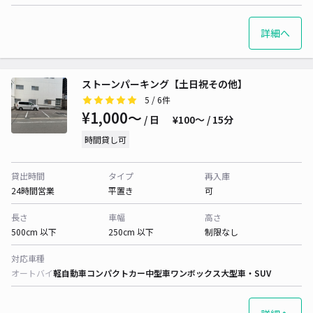
詳細へ
ストーンパーキング【土日祝その他】
5
/ 6件
¥1,000〜
/ 日
¥100〜 / 15分
時間貸し可
貸出時間
タイプ
再入庫
24時間営業
平置き
可
長さ
車幅
高さ
500cm 以下
250cm 以下
制限なし
対応車種
オートバイ
軽自動車
コンパクトカー
中型車
ワンボックス
大型車・SUV