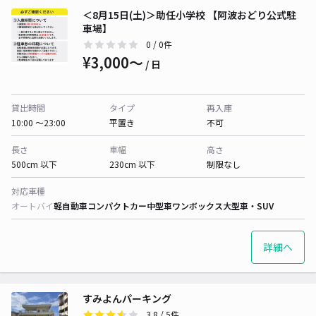
＜8月15日(土)＞助任小学校 【阿波おどり公式駐
車場】
0
/ 0件
¥3,000〜
/ 日
貸出時間
タイプ
再入庫
10:00 〜23:00
平置き
不可
長さ
車幅
高さ
500cm 以下
230cm 以下
制限なし
対応車種
オートバイ
軽自動車
コンパクトカー
中型車
ワンボックス
大型車・SUV
詳細へ
すみよんパーキング
3.8
/ 5件