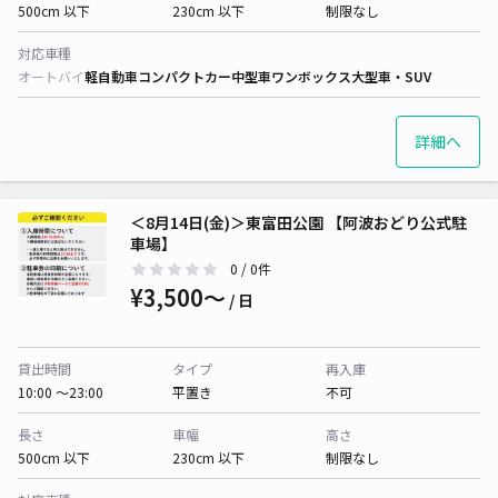
500cm 以下
230cm 以下
制限なし
対応車種
オートバイ
軽自動車
コンパクトカー
中型車
ワンボックス
大型車・SUV
詳細へ
＜8月14日(金)＞東富田公園 【阿波おどり公式駐
車場】
0
/ 0件
¥3,500〜
/ 日
貸出時間
タイプ
再入庫
10:00 〜23:00
平置き
不可
長さ
車幅
高さ
500cm 以下
230cm 以下
制限なし