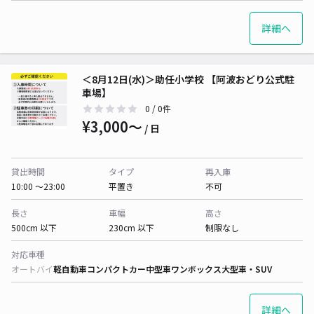
詳細へ
＜8月12日(水)＞助任小学校 【阿波おどり公式駐
車場】
0
/ 0件
¥3,000〜
/ 日
貸出時間
タイプ
再入庫
10:00 〜23:00
平置き
不可
長さ
車幅
高さ
500cm 以下
230cm 以下
制限なし
対応車種
オートバイ
軽自動車
コンパクトカー
中型車
ワンボックス
大型車・SUV
詳細へ