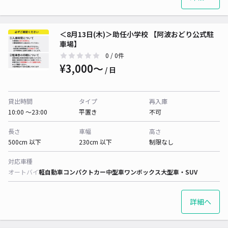
＜8月13日(木)＞助任小学校 【阿波おどり公式駐
車場】
0
/ 0件
¥3,000〜
/ 日
貸出時間
タイプ
再入庫
10:00 〜23:00
平置き
不可
長さ
車幅
高さ
500cm 以下
230cm 以下
制限なし
対応車種
オートバイ
軽自動車
コンパクトカー
中型車
ワンボックス
大型車・SUV
詳細へ