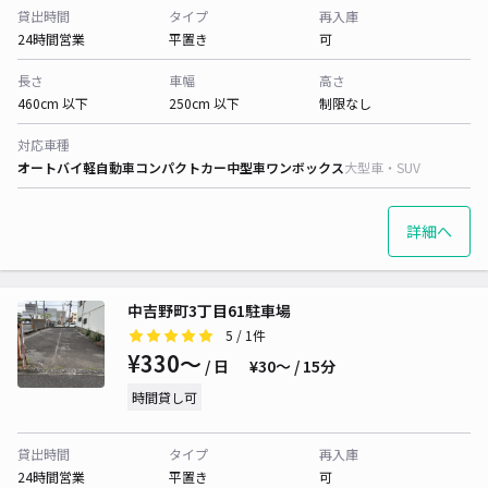
貸出時間
タイプ
再入庫
24時間営業
平置き
可
長さ
車幅
高さ
460cm 以下
250cm 以下
制限なし
対応車種
オートバイ
軽自動車
コンパクトカー
中型車
ワンボックス
大型車・SUV
詳細へ
中吉野町3丁目61駐車場
5
/ 1件
¥330〜
/ 日
¥30〜 / 15分
時間貸し可
貸出時間
タイプ
再入庫
24時間営業
平置き
可