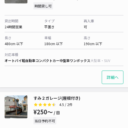
時間貸し可
貸出時間
タイプ
再入庫
24時間営業
平置き
可
長さ
車幅
高さ
480cm 以下
180cm 以下
190cm 以下
対応車種
オートバイ
軽自動車
コンパクトカー
中型車
ワンボックス
大型車・SUV
詳細へ
すみ２ガレージ(屋根付き)
4.5
/ 2件
¥250〜
/ 日
当日予約不可