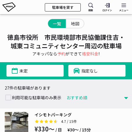
駐車場を貸す
検索
ログイン
メニュー
一覧
地図
徳島市役所 市民環境部市民協働課住吉・
城東コミュニティセンター周辺の駐車場
アキッパなら
予約
ができて
格安料金
!
未定
指定なし
27件の駐車場があります
利用可能な駐車場のみ表示
イシモトパーキング
4.7
/ 15件
¥330〜
/ 日
¥30〜 / 15分