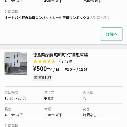
480cm 以下
450cm 以下
250cm 以下
対応車種
オートバイ
軽自動車
コンパクトカー
中型車
ワンボックス
大型車・SUV
詳細へ
徳島県庁前 昭和町2丁目駐車場
4.7
/ 3件
¥500〜
/ 日
¥50〜 / 15分
時間貸し可
貸出時間
タイプ
再入庫
18:30 〜23:59
平置き
可
長さ
車幅
高さ
430cm 以下
170cm 以下
制限なし
対応車種