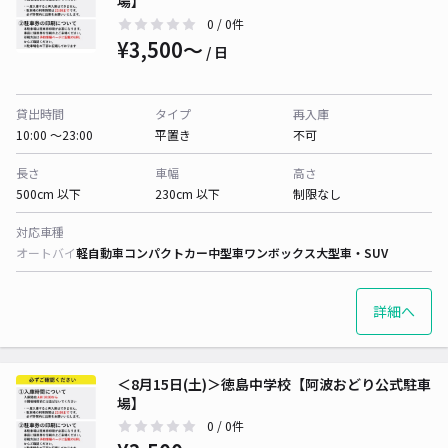
場】
0
/ 0件
¥3,500〜
/ 日
貸出時間
タイプ
再入庫
10:00 〜23:00
平置き
不可
長さ
車幅
高さ
500cm 以下
230cm 以下
制限なし
対応車種
オートバイ
軽自動車
コンパクトカー
中型車
ワンボックス
大型車・SUV
詳細へ
＜8月15日(土)＞徳島中学校【阿波おどり公式駐車
場】
0
/ 0件