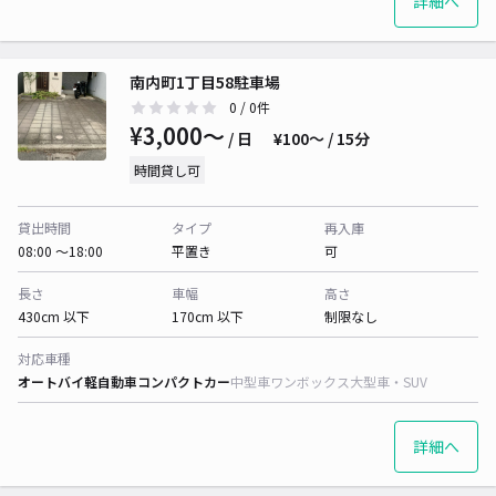
詳細へ
南内町1丁目58駐車場
0
/ 0件
¥3,000〜
/ 日
¥100〜 / 15分
時間貸し可
貸出時間
タイプ
再入庫
08:00 〜18:00
平置き
可
長さ
車幅
高さ
430cm 以下
170cm 以下
制限なし
対応車種
オートバイ
軽自動車
コンパクトカー
中型車
ワンボックス
大型車・SUV
詳細へ