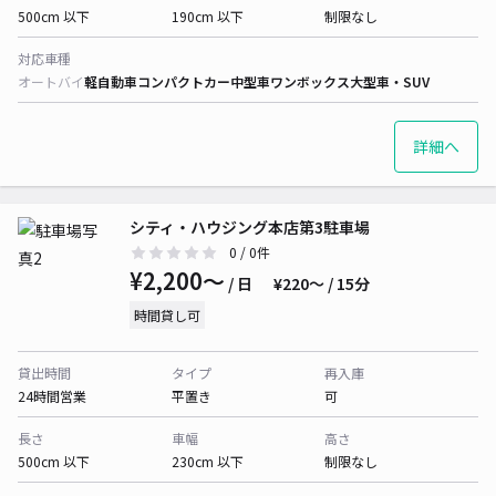
500cm 以下
190cm 以下
制限なし
対応車種
オートバイ
軽自動車
コンパクトカー
中型車
ワンボックス
大型車・SUV
詳細へ
シティ・ハウジング本店第3駐車場
0
/ 0件
¥2,200〜
/ 日
¥220〜 / 15分
時間貸し可
貸出時間
タイプ
再入庫
24時間営業
平置き
可
長さ
車幅
高さ
500cm 以下
230cm 以下
制限なし