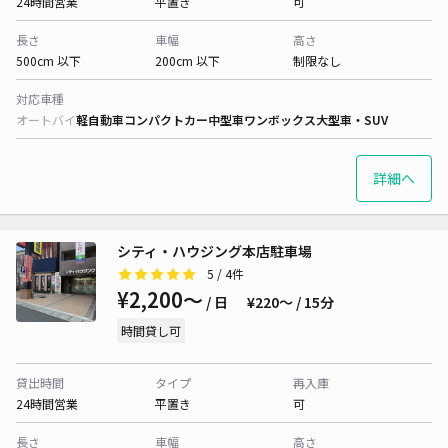
24時間営業
平置き
可
長さ
車幅
高さ
500cm 以下
200cm 以下
制限なし
対応車種
オートバイ
軽自動車
コンパクトカー
中型車
ワンボックス
大型車・SUV
詳細へ
シティ・ハウジング本店駐車場
5
/ 4件
¥2,200〜
/ 日
¥220〜 / 15分
時間貸し可
貸出時間
タイプ
再入庫
24時間営業
平置き
可
長さ
車幅
高さ