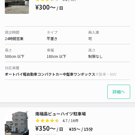
¥300〜
/ 日
貸出時間
タイプ
再入庫
24時間営業
平置き
可
長さ
車幅
高さ
500cm 以下
180cm 以下
制限なし
対応車種
オートバイ
軽自動車
コンパクトカー
中型車
ワンボックス
大型車・SUV
詳細へ
南福島ビューハイツ駐車場
4.7
/ 16件
¥350〜
/ 日
¥35〜 / 15分