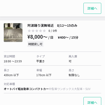
詳細へ
阿波踊り演舞場近 8/12〜15のみ
0
/ 0件
¥8,000〜
/ 日
¥400〜 / 15分
時間貸し可
貸出時間
タイプ
再入庫
18:00 〜23:59
平置き
可
長さ
車幅
高さ
430cm 以下
170cm 以下
制限なし
対応車種
オートバイ
軽自動車
コンパクトカー
中型車
ワンボックス
大型車・SUV
詳細へ