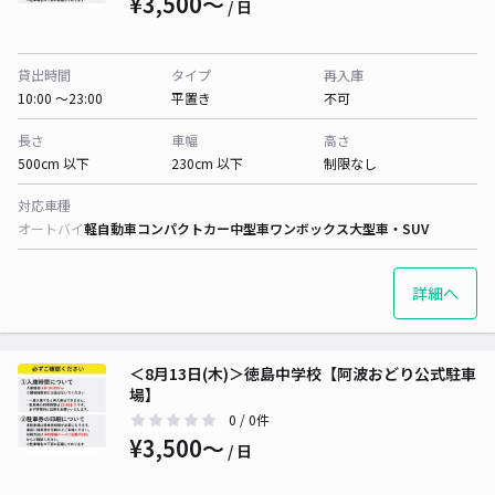
¥3,500〜
/ 日
貸出時間
タイプ
再入庫
10:00 〜23:00
平置き
不可
長さ
車幅
高さ
500cm 以下
230cm 以下
制限なし
対応車種
オートバイ
軽自動車
コンパクトカー
中型車
ワンボックス
大型車・SUV
詳細へ
＜8月13日(木)＞徳島中学校【阿波おどり公式駐車
場】
0
/ 0件
¥3,500〜
/ 日