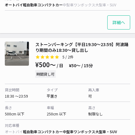
オートバイ
軽自動車
コンパクトカー
中型車
ワンボックス
大型車・SUV
詳細へ
ストーンパーキング【平日19:30～23:59】阿波踊
り期間のみ18:30〜貸し出し
5
/ 2件
¥500〜
/ 日
¥50〜 / 15分
時間貸し可
貸出時間
タイプ
再入庫
18:30 〜23:59
平置き
可
長さ
車幅
高さ
500cm 以下
250cm 以下
制限なし
対応車種
オートバイ
軽自動車
コンパクトカー
中型車
ワンボックス
大型車・SUV