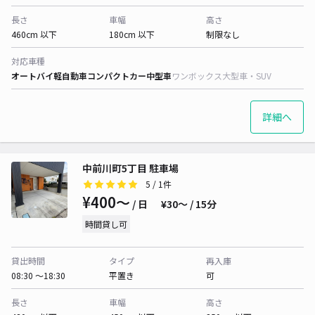
長さ
車幅
高さ
460cm 以下
180cm 以下
制限なし
対応車種
オートバイ
軽自動車
コンパクトカー
中型車
ワンボックス
大型車・SUV
詳細へ
中前川町5丁目 駐車場
5
/ 1件
¥400〜
/ 日
¥30〜 / 15分
時間貸し可
貸出時間
タイプ
再入庫
08:30 〜18:30
平置き
可
長さ
車幅
高さ