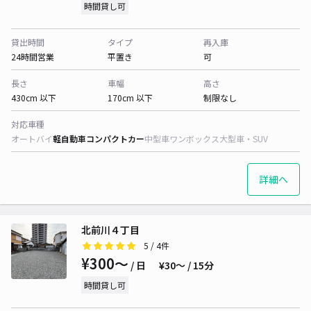
時間貸し可
貸出時間
タイプ
再入庫
24時間営業
平置き
可
長さ
車幅
高さ
430cm 以下
170cm 以下
制限なし
対応車種
オートバイ
軽自動車
コンパクトカー
中型車
ワンボックス
大型車・SUV
詳細へ
北前川４丁目
5
/ 4件
¥300〜
/ 日
¥30〜 / 15分
時間貸し可