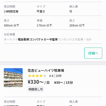
貸出時間
タイプ
再入庫
24時間営業
平置き
可
長さ
車幅
高さ
430cm 以下
170cm 以下
200cm 以下
対応車種
オートバイ
軽自動車
コンパクトカー
中型車
ワンボックス
大型車・SUV
詳細へ
住吉ビューハイツ駐車場
4.4
/ 20件
¥330〜
/ 日
¥30〜 / 15分
時間貸し可
貸出時間
タイプ
再入庫