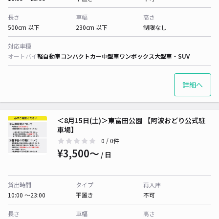
長さ
車幅
高さ
500cm 以下
230cm 以下
制限なし
対応車種
オートバイ
軽自動車
コンパクトカー
中型車
ワンボックス
大型車・SUV
詳細へ
＜8月15日(土)＞東富田公園 【阿波おどり公式駐
車場】
0
/ 0件
¥3,500〜
/ 日
貸出時間
タイプ
再入庫
10:00 〜23:00
平置き
不可
長さ
車幅
高さ