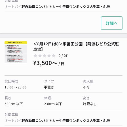
対応車種
オートバイ
軽自動車
コンパクトカー
中型車
ワンボックス
大型車・SUV
詳細へ
＜8月12日(水)＞東富田公園 【阿波おどり公式駐
車場】
0
/ 0件
¥3,500〜
/ 日
貸出時間
タイプ
再入庫
10:00 〜23:00
平置き
不可
長さ
車幅
高さ
500cm 以下
230cm 以下
制限なし
対応車種
オートバイ
軽自動車
コンパクトカー
中型車
ワンボックス
大型車・SUV