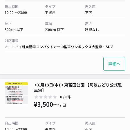
貸出時間
タイプ
再入庫
10:00 〜23:00
平置き
不可
長さ
車幅
高さ
500cm 以下
230cm 以下
制限なし
対応車種
オートバイ
軽自動車
コンパクトカー
中型車
ワンボックス
大型車・SUV
詳細へ
＜8月13日(木)＞東富田公園 【阿波おどり公式駐
車場】
0
/ 0件
¥3,500〜
/ 日
貸出時間
タイプ
再入庫
10:00 〜23:00
平置き
不可