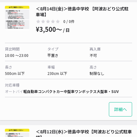
＜8月14日(金)＞徳島中学校 【阿波おどり公式駐
車場】
0
/ 0件
¥3,500〜
/ 日
貸出時間
タイプ
再入庫
10:00 〜23:00
平置き
不可
長さ
車幅
高さ
500cm 以下
230cm 以下
制限なし
対応車種
オートバイ
軽自動車
コンパクトカー
中型車
ワンボックス
大型車・SUV
詳細へ
＜8月12日(水)＞徳島中学校【阿波おどり公式駐車