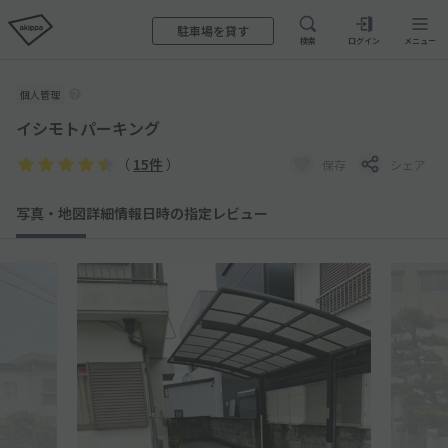
駐車場を貸す
検索
ログイン
メニュー
個人管理
イシモトパーキング
（
15件
）
保存
シェア
写真・地図
詳細情報
日時の指定
レビュー