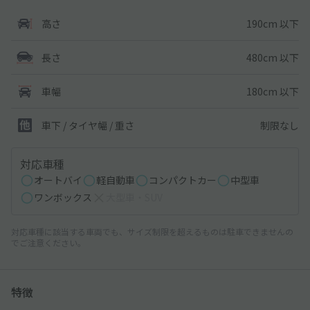
190cm 以下
高さ
480cm 以下
長さ
180cm 以下
車幅
制限なし
車下 / タイヤ幅 / 重さ
対応車種
オートバイ
軽自動車
コンパクトカー
中型車
ワンボックス
大型車・SUV
対応車種に該当する車両でも、サイズ制限を超えるものは駐車できませんの
でご注意ください。
特徴