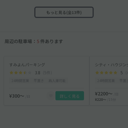
もっと見る(全13件)
周辺の駐車場：
5
件あります
すみよんパーキング
シティ・ハウジン
3.8
（5件）
5
（
24時間営業
平置き
再入庫可能
24時間営業
平置
¥2200〜
/日
¥300〜
詳しく見る
/日
¥220〜
/15分