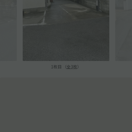
1
枚目 （
全
3
枚
）