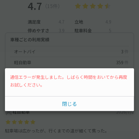
4.7
（15件）
満足度
4.7
立地
4.9
停めやすさ
3.9
駐車料金
5
車種ごとの利用実績
オートバイ
3
件
軽自動車
359
件
コンパクトカー
150
件
通信エラーが発生しました。しばらく時間をおいてから再度
中型車
118
件
お試しください。
ワンボックス
73
件
閉じる
軽自動車
2026/7/2
駐車場は広かったが、行くまでの道が細くて焦った。