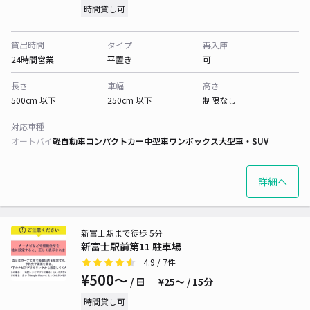
時間貸し可
貸出時間
タイプ
再入庫
24時間営業
平置き
可
長さ
車幅
高さ
500cm 以下
250cm 以下
制限なし
対応車種
オートバイ
軽自動車
コンパクトカー
中型車
ワンボックス
大型車・SUV
詳細へ
新富士駅まで徒歩 5分
新富士駅前第11 駐車場
4.9
/ 7件
¥500〜
/ 日
¥25〜 / 15分
時間貸し可