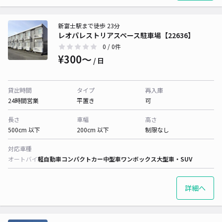
新富士駅まで徒歩 23分
レオパレストリアスペース駐車場【22636】
0
/ 0件
¥300〜
/ 日
貸出時間
タイプ
再入庫
24時間営業
平置き
可
長さ
車幅
高さ
500cm 以下
200cm 以下
制限なし
対応車種
オートバイ
軽自動車
コンパクトカー
中型車
ワンボックス
大型車・SUV
詳細へ