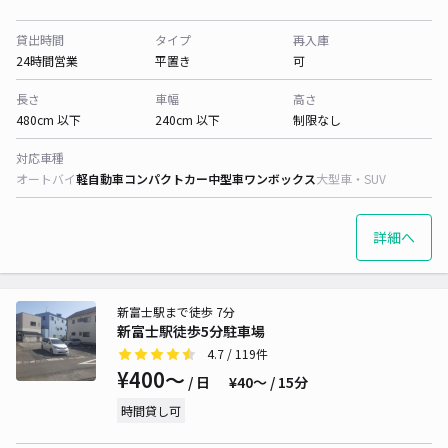
貸出時間
タイプ
再入庫
24時間営業
平置き
可
長さ
車幅
高さ
480cm 以下
240cm 以下
制限なし
対応車種
オートバイ
軽自動車
コンパクトカー
中型車
ワンボックス
大型車・SUV
詳細へ
新富士駅まで徒歩 7分
新富士駅徒歩5分駐車場
4.7
/ 119件
¥400〜
/ 日
¥40〜 / 15分
時間貸し可