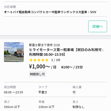
対応車種
オートバイ
軽自動車
コンパクトカー
中型車
ワンボックス
大型車・SUV
詳細へ
新富士駅まで徒歩 21分
ヒライモータース第一駐車場【祝日のみ利用可 :
利用時間 08:00~23:59】
5
/ 3件
¥1,000〜
/ 日
¥100〜 / 15分
時間貸し可
貸出時間
タイプ
再入庫
08:00 〜23:59
平置き
可
長さ
車幅
高さ
500cm 以下
230cm 以下
制限なし