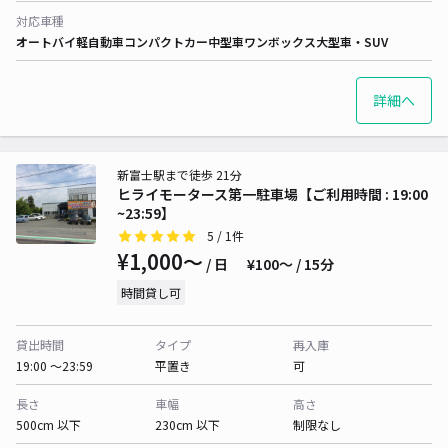
対応車種
オートバイ
軽自動車
コンパクトカー
中型車
ワンボックス
大型車・SUV
詳細へ
新富士駅まで徒歩 21分
ヒライモータース第一駐車場【ご利用時間 : 19:00
~23:59】
5
/ 1件
¥1,000〜
/ 日
¥100〜 / 15分
時間貸し可
貸出時間
タイプ
再入庫
19:00 〜23:59
平置き
可
長さ
車幅
高さ
500cm 以下
230cm 以下
制限なし