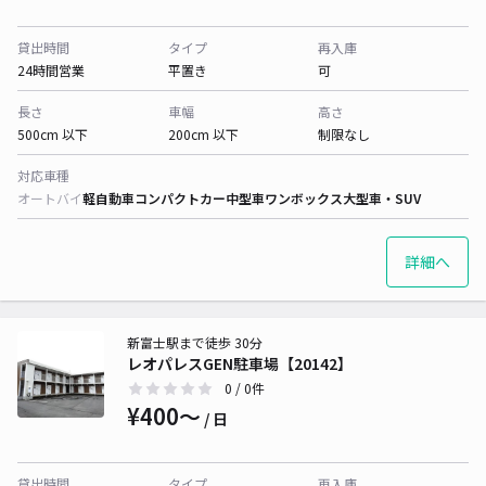
貸出時間
タイプ
再入庫
24時間営業
平置き
可
長さ
車幅
高さ
500cm 以下
200cm 以下
制限なし
対応車種
オートバイ
軽自動車
コンパクトカー
中型車
ワンボックス
大型車・SUV
詳細へ
新富士駅まで徒歩 30分
レオパレスGEN駐車場【20142】
0
/ 0件
¥400〜
/ 日
貸出時間
タイプ
再入庫