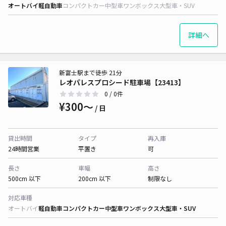
オートバイ
軽自動車
コンパクトカー
中型車
ワンボックス
大型車・SUV
詳細へ
新富士駅まで徒歩 21分
レオパレスプロシード駐車場【23413】
0
/ 0件
¥300〜
/ 日
貸出時間
タイプ
再入庫
24時間営業
平置き
可
長さ
車幅
高さ
500cm 以下
200cm 以下
制限なし
対応車種
オートバイ
軽自動車
コンパクトカー
中型車
ワンボックス
大型車・SUV