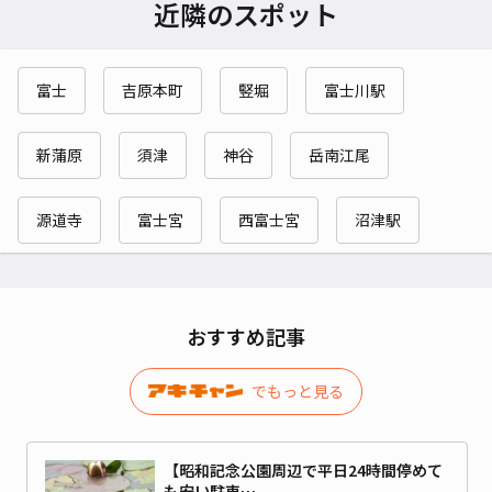
近隣のスポット
富士
吉原本町
竪堀
富士川駅
新蒲原
須津
神谷
岳南江尾
源道寺
富士宮
西富士宮
沼津駅
おすすめ記事
でもっと見る
【昭和記念公園周辺で平日24時間停めて
も安い駐車…