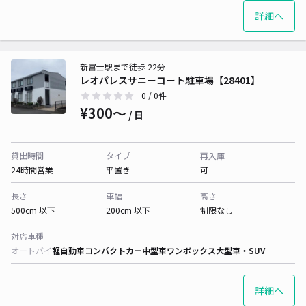
詳細へ
新富士駅まで徒歩 22分
レオパレスサニーコート駐車場【28401】
0
/ 0件
¥300〜
/ 日
貸出時間
タイプ
再入庫
24時間営業
平置き
可
長さ
車幅
高さ
500cm 以下
200cm 以下
制限なし
対応車種
オートバイ
軽自動車
コンパクトカー
中型車
ワンボックス
大型車・SUV
詳細へ