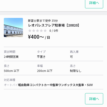
詳細へ
新富士駅まで徒歩 35分
レオパレスフレア駐車場【20820】
0
/ 0件
¥400〜
/ 日
貸出時間
タイプ
再入庫
24時間営業
平置き
可
長さ
車幅
高さ
500cm 以下
200cm 以下
制限なし
対応車種
オートバイ
軽自動車
コンパクトカー
中型車
ワンボックス
大型車・SUV
詳細へ