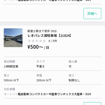
詳細へ
新富士駅まで徒歩 26分
レオパレス潤駐車場【21824】
0
/ 0件
¥500〜
/ 日
貸出時間
タイプ
再入庫
24時間営業
平置き
可
長さ
車幅
高さ
500cm 以下
200cm 以下
制限なし
対応車種
オートバイ
軽自動車
コンパクトカー
中型車
ワンボックス
大型車・SUV