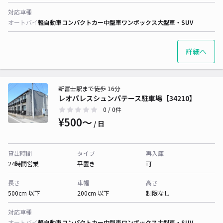
対応車種
オートバイ
軽自動車
コンパクトカー
中型車
ワンボックス
大型車・SUV
詳細へ
新富士駅まで徒歩 16分
レオパレスシュンパテース駐車場【34210】
0
/ 0件
¥500〜
/ 日
貸出時間
タイプ
再入庫
24時間営業
平置き
可
長さ
車幅
高さ
500cm 以下
200cm 以下
制限なし
対応車種
オートバイ
軽自動車
コンパクトカー
中型車
ワンボックス
大型車・SUV