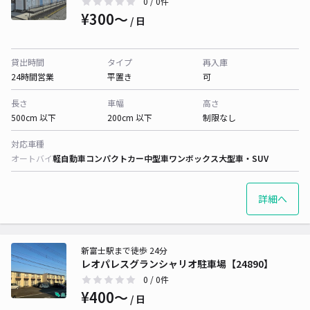
0
/ 0件
¥300〜
/ 日
貸出時間
タイプ
再入庫
24時間営業
平置き
可
長さ
車幅
高さ
500cm 以下
200cm 以下
制限なし
対応車種
オートバイ
軽自動車
コンパクトカー
中型車
ワンボックス
大型車・SUV
詳細へ
新富士駅まで徒歩 24分
レオパレスグランシャリオ駐車場【24890】
0
/ 0件
¥400〜
/ 日