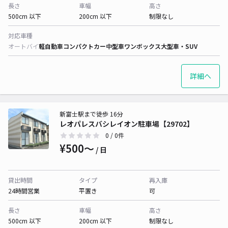
長さ
車幅
高さ
500cm 以下
200cm 以下
制限なし
対応車種
オートバイ
軽自動車
コンパクトカー
中型車
ワンボックス
大型車・SUV
詳細へ
新富士駅まで徒歩 16分
レオパレスバシレイオン駐車場【29702】
0
/ 0件
¥500〜
/ 日
貸出時間
タイプ
再入庫
24時間営業
平置き
可
長さ
車幅
高さ
500cm 以下
200cm 以下
制限なし