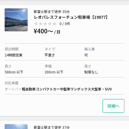
新富士駅まで徒歩 35分
レオパレスフォーチュン駐車場【19877】
0
/ 0件
¥400〜
/ 日
貸出時間
タイプ
再入庫
24時間営業
平置き
可
長さ
車幅
高さ
500cm 以下
200cm 以下
制限なし
対応車種
オートバイ
軽自動車
コンパクトカー
中型車
ワンボックス
大型車・SUV
詳細へ
新富士駅まで徒歩 37分