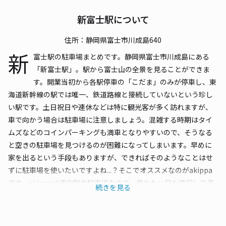
新富士駅について
住所：静岡県富士市川成島640
新
富士駅の駐車場まとめです。静岡県富士市川成島にある
「新富士駅」。駅から富士山の全景を見ることができま
す。開業当初から各駅停車の「こだま」のみが停車し、東
海道新幹線の駅では唯一、鉄道路線と接続していないという珍し
い駅です。土日祝日や連休などは特に観光客が多く訪れますが、
車で向かう場合は駐車場に注意しましょう。混雑する時期はタイ
ムズなどのコインパーキングも満車となりやすいので、そうなる
と空きの駐車場を見つけるのが困難になってしまいます。早めに
家を出るという手段もありますが、できればそのようなことはせ
ずに駐車場を使いたいですよね...？そこでオススメなのがakippa
です。akippaは予約制の駐車場なので、借りたい日を選択して予
続きを見る
約さえ済ませれば、慌てて家を出る必要はありません。料金も安
いので、駐車場代を抑えることもできます。新富士駅周辺以外に
もたくさんの駐車場を取り揃えているので、ぜひ見たい場所で検