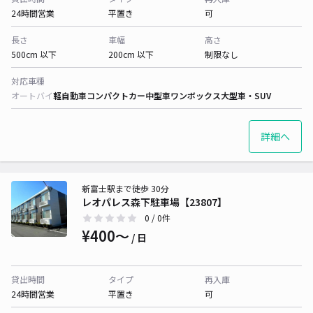
24時間営業
平置き
可
長さ
車幅
高さ
500cm 以下
200cm 以下
制限なし
対応車種
オートバイ
軽自動車
コンパクトカー
中型車
ワンボックス
大型車・SUV
詳細へ
新富士駅まで徒歩 30分
レオパレス森下駐車場【23807】
0
/ 0件
¥400〜
/ 日
貸出時間
タイプ
再入庫
24時間営業
平置き
可