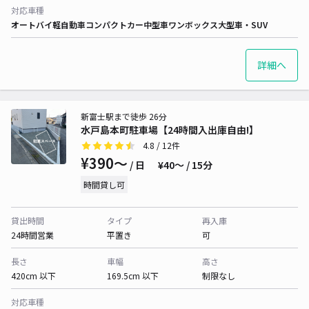
対応車種
オートバイ
軽自動車
コンパクトカー
中型車
ワンボックス
大型車・SUV
詳細へ
新富士駅まで徒歩 26分
水戸島本町駐車場【24時間入出庫自由!】
4.8
/ 12件
¥390〜
/ 日
¥40〜 / 15分
時間貸し可
貸出時間
タイプ
再入庫
24時間営業
平置き
可
長さ
車幅
高さ
420cm 以下
169.5cm 以下
制限なし
対応車種