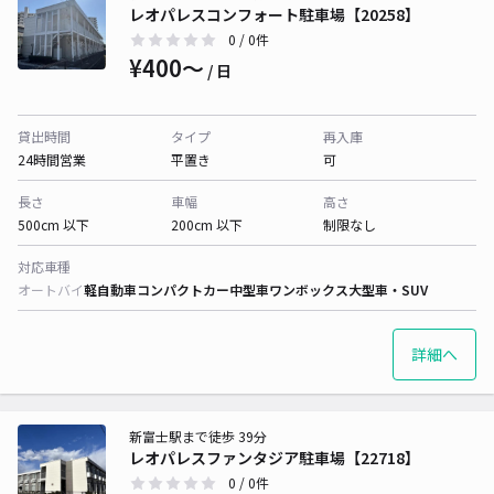
レオパレスコンフォート駐車場【20258】
0
/ 0件
¥400〜
/ 日
貸出時間
タイプ
再入庫
24時間営業
平置き
可
長さ
車幅
高さ
500cm 以下
200cm 以下
制限なし
対応車種
オートバイ
軽自動車
コンパクトカー
中型車
ワンボックス
大型車・SUV
詳細へ
新富士駅まで徒歩 39分
レオパレスファンタジア駐車場【22718】
0
/ 0件