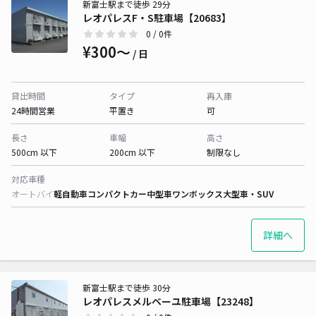
新富士駅まで徒歩 29分
レオパレスF・S駐車場【20683】
0
/ 0件
¥300〜
/ 日
貸出時間
タイプ
再入庫
24時間営業
平置き
可
長さ
車幅
高さ
500cm 以下
200cm 以下
制限なし
対応車種
オートバイ
軽自動車
コンパクトカー
中型車
ワンボックス
大型車・SUV
詳細へ
新富士駅まで徒歩 30分
レオパレスメルベーユ駐車場【23248】