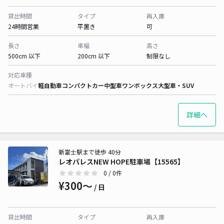
貸出時間
タイプ
再入庫
24時間営業
平置き
可
長さ
車幅
高さ
500cm 以下
200cm 以下
制限なし
対応車種
オートバイ
軽自動車
コンパクトカー
中型車
ワンボックス
大型車・SUV
詳細へ
新富士駅まで徒歩 40分
レオパレスNEW HOPE駐車場【15565】
0
/ 0件
¥300〜
/ 日
貸出時間
タイプ
再入庫