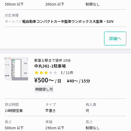
500cm 以下
200cm 以下
制限なし
対応車種
オートバイ
軽自動車
コンパクトカー
中型車
ワンボックス
大型車・SUV
詳細へ
新富士駅まで徒歩 10分
中丸361-1駐車場
3
/ 11件
¥500〜
/ 日
¥40〜 / 15分
時間貸し可
貸出時間
タイプ
再入庫
24時間営業
平置き
可
長さ
車幅
高さ
500cm 以下
190cm 以下
制限なし