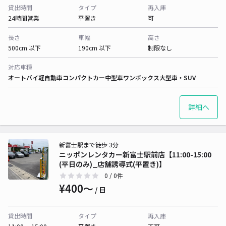
貸出時間
タイプ
再入庫
24時間営業
平置き
可
長さ
車幅
高さ
500cm 以下
190cm 以下
制限なし
対応車種
オートバイ
軽自動車
コンパクトカー
中型車
ワンボックス
大型車・SUV
詳細へ
新富士駅まで徒歩 3分
ニッポンレンタカー新富士駅前店【11:00-15:00
(平日のみ)_店舗誘導式(平置き)】
0
/ 0件
¥400〜
/ 日
貸出時間
タイプ
再入庫