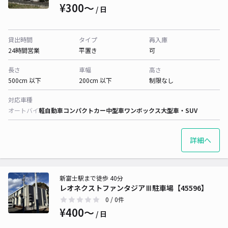
¥300〜
/ 日
貸出時間
タイプ
再入庫
24時間営業
平置き
可
長さ
車幅
高さ
500cm 以下
200cm 以下
制限なし
対応車種
オートバイ
軽自動車
コンパクトカー
中型車
ワンボックス
大型車・SUV
詳細へ
新富士駅まで徒歩 40分
レオネクストファンタジアⅢ駐車場【45596】
0
/ 0件
¥400〜
/ 日