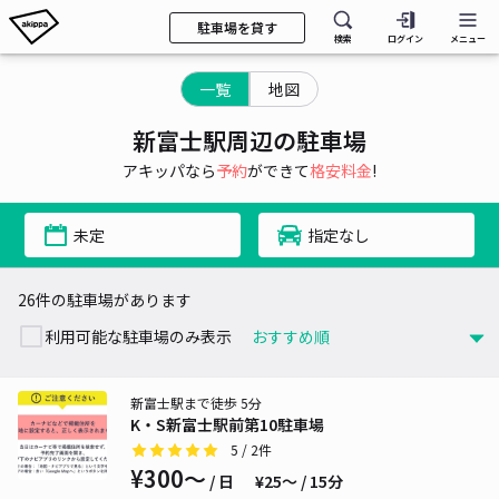
駐車場を貸す
検索
ログイン
メニュー
一覧
地図
新富士駅周辺の駐車場
アキッパなら
予約
ができて
格安料金
!
未定
指定なし
26件の駐車場があります
利用可能な駐車場のみ表示
新富士駅まで徒歩 5分
K・S新富士駅前第10駐車場
5
/ 2件
¥300〜
/ 日
¥25〜 / 15分