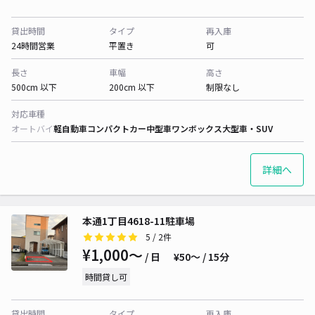
貸出時間
タイプ
再入庫
24時間営業
平置き
可
長さ
車幅
高さ
500cm 以下
200cm 以下
制限なし
対応車種
オートバイ
軽自動車
コンパクトカー
中型車
ワンボックス
大型車・SUV
詳細へ
本通1丁目4618-11駐車場
5
/ 2件
¥1,000〜
/ 日
¥50〜 / 15分
時間貸し可
貸出時間
タイプ
再入庫