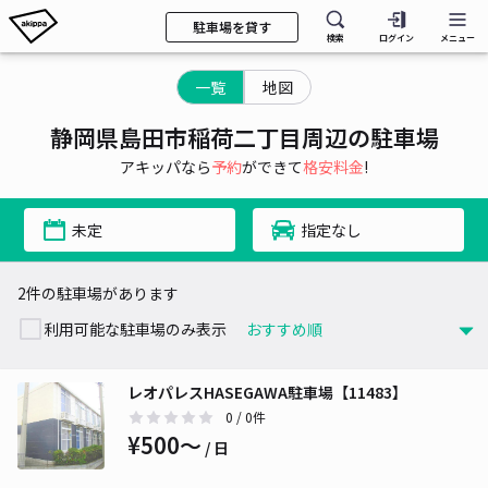
駐車場を貸す
検索
ログイン
メニュー
一覧
地図
静岡県島田市稲荷二丁目周辺の駐車場
アキッパなら
予約
ができて
格安料金
!
未定
指定なし
2件の駐車場があります
利用可能な駐車場のみ表示
レオパレスHASEGAWA駐車場【11483】
0
/ 0件
¥500〜
/ 日