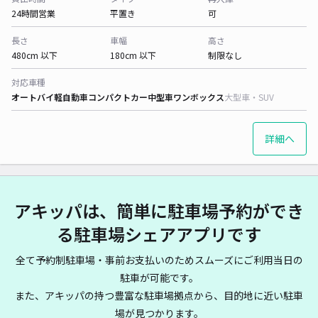
24時間営業
平置き
可
長さ
車幅
高さ
480cm 以下
180cm 以下
制限なし
対応車種
オートバイ
軽自動車
コンパクトカー
中型車
ワンボックス
大型車・SUV
詳細へ
アキッパは、簡単に駐車場予約ができ
る駐車場シェアアプリです
全て予約制駐車場・事前お支払いのためスムーズにご利用当日の
駐車が可能です。
また、アキッパの持つ豊富な駐車場拠点から、目的地に近い駐車
場が見つかります。