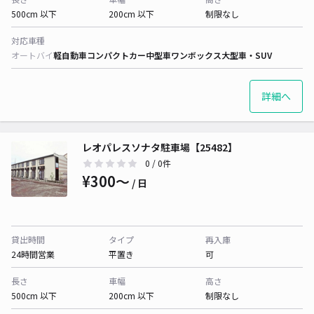
500cm 以下
200cm 以下
制限なし
対応車種
オートバイ
軽自動車
コンパクトカー
中型車
ワンボックス
大型車・SUV
詳細へ
レオパレスソナタ駐車場【25482】
0
/ 0件
¥300〜
/ 日
貸出時間
タイプ
再入庫
24時間営業
平置き
可
長さ
車幅
高さ
500cm 以下
200cm 以下
制限なし