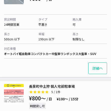
貸出時間
タイプ
再入庫
24時間営業
平置き
可
長さ
車幅
高さ
500cm 以下
190cm 以下
制限なし
対応車種
オートバイ
軽自動車
コンパクトカー
中型車
ワンボックス
大型車・SUV
詳細へ
長泉町中土狩 個人宅前駐車場
5
/ 1件
¥800〜
/ 日
¥100〜 / 15分
時間貸し可