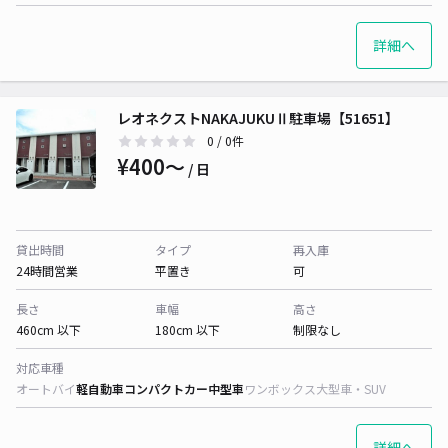
詳細へ
レオネクストNAKAJUKUⅡ駐車場【51651】
0
/ 0件
¥400〜
/ 日
貸出時間
タイプ
再入庫
24時間営業
平置き
可
長さ
車幅
高さ
460cm 以下
180cm 以下
制限なし
対応車種
オートバイ
軽自動車
コンパクトカー
中型車
ワンボックス
大型車・SUV
詳細へ