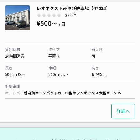
レオネクストみやび駐車場【47033】
0
/ 0件
¥500〜
/ 日
貸出時間
タイプ
再入庫
24時間営業
平置き
可
長さ
車幅
高さ
500cm 以下
200cm 以下
制限なし
対応車種
オートバイ
軽自動車
コンパクトカー
中型車
ワンボックス
大型車・SUV
詳細へ