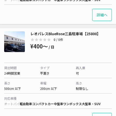
詳細へ
レオパレスBlueRose三島駐車場【25800】
0
/ 0件
¥400〜
/ 日
貸出時間
タイプ
再入庫
24時間営業
平置き
可
長さ
車幅
高さ
500cm 以下
200cm 以下
制限なし
対応車種
オートバイ
軽自動車
コンパクトカー
中型車
ワンボックス
大型車・SUV