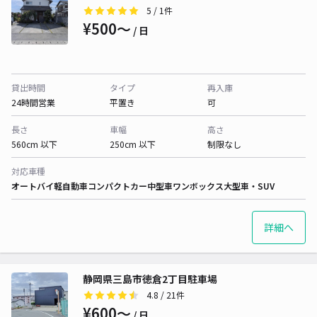
5
/ 1件
¥500〜
/ 日
貸出時間
タイプ
再入庫
24時間営業
平置き
可
長さ
車幅
高さ
560cm 以下
250cm 以下
制限なし
対応車種
オートバイ
軽自動車
コンパクトカー
中型車
ワンボックス
大型車・SUV
詳細へ
静岡県三島市徳倉2丁目駐車場
4.8
/ 21件
¥600〜
/ 日