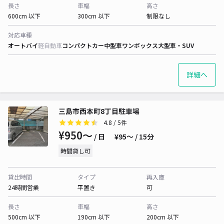
長さ
車幅
高さ
600cm 以下
300cm 以下
制限なし
対応車種
オートバイ
軽自動車
コンパクトカー
中型車
ワンボックス
大型車・SUV
詳細へ
三島市西本町8丁目駐車場
4.8
/ 5件
¥950〜
/ 日
¥95〜 / 15分
時間貸し可
貸出時間
タイプ
再入庫
24時間営業
平置き
可
長さ
車幅
高さ
500cm 以下
190cm 以下
200cm 以下