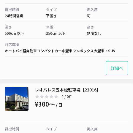
貸出時間
タイプ
再入庫
24時間営業
平置き
可
長さ
車幅
高さ
500cm 以下
250cm 以下
制限なし
対応車種
オートバイ
軽自動車
コンパクトカー
中型車
ワンボックス
大型車・SUV
詳細へ
レオパレス五本松駐車場【22916】
0
/ 0件
¥300〜
/ 日
貸出時間
タイプ
再入庫