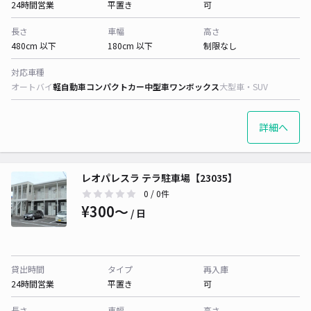
24時間営業
平置き
可
長さ
車幅
高さ
480cm 以下
180cm 以下
制限なし
対応車種
オートバイ
軽自動車
コンパクトカー
中型車
ワンボックス
大型車・SUV
詳細へ
レオパレスラ テラ駐車場【23035】
0
/ 0件
¥300〜
/ 日
貸出時間
タイプ
再入庫
24時間営業
平置き
可
長さ
車幅
高さ