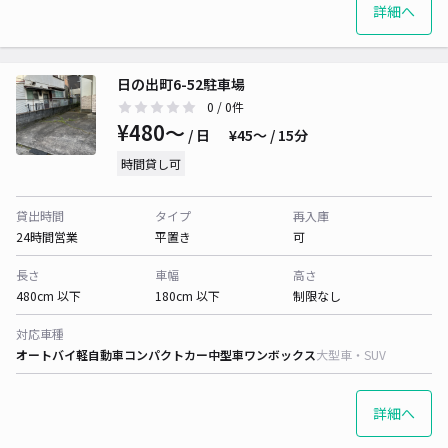
詳細へ
日の出町6-52駐車場
0
/ 0件
¥480〜
/ 日
¥45〜 / 15分
時間貸し可
貸出時間
タイプ
再入庫
24時間営業
平置き
可
長さ
車幅
高さ
480cm 以下
180cm 以下
制限なし
対応車種
オートバイ
軽自動車
コンパクトカー
中型車
ワンボックス
大型車・SUV
詳細へ