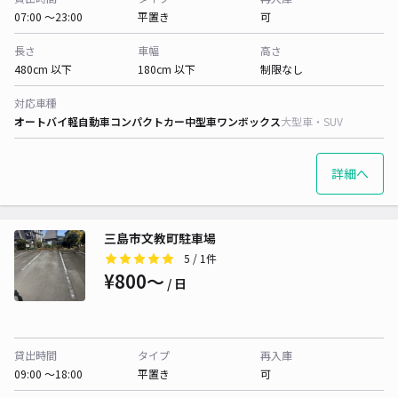
07:00 〜23:00
平置き
可
長さ
車幅
高さ
480cm 以下
180cm 以下
制限なし
対応車種
オートバイ
軽自動車
コンパクトカー
中型車
ワンボックス
大型車・SUV
詳細へ
三島市文教町駐車場
5
/ 1件
¥800〜
/ 日
貸出時間
タイプ
再入庫
09:00 〜18:00
平置き
可