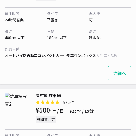
貸出時間
タイプ
再入庫
24時間営業
平置き
可
長さ
車幅
高さ
480cm 以下
180cm 以下
制限なし
対応車種
オートバイ
軽自動車
コンパクトカー
中型車
ワンボックス
大型車・SUV
詳細へ
高村園駐車場
5
/ 5件
¥500〜
/ 日
¥25〜 / 15分
時間貸し可
貸出時間
タイプ
再入庫