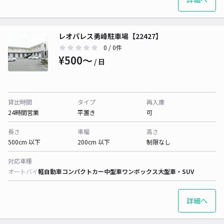
レオパレス勇峰駐車場【22427】
0
/ 0件
¥500〜
/ 日
貸出時間
タイプ
再入庫
24時間営業
平置き
可
長さ
車幅
高さ
500cm 以下
200cm 以下
制限なし
対応車種
オートバイ
軽自動車
コンパクトカー
中型車
ワンボックス
大型車・SUV
詳細へ