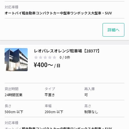
対応車種
オートバイ
軽自動車
コンパクトカー
中型車
ワンボックス
大型車・SUV
詳細へ
レオパレスオレンジ駐車場【28377】
0
/ 0件
¥400〜
/ 日
貸出時間
タイプ
再入庫
24時間営業
平置き
可
長さ
車幅
高さ
500cm 以下
200cm 以下
制限なし
対応車種
オートバイ
軽自動車
コンパクトカー
中型車
ワンボックス
大型車・SUV