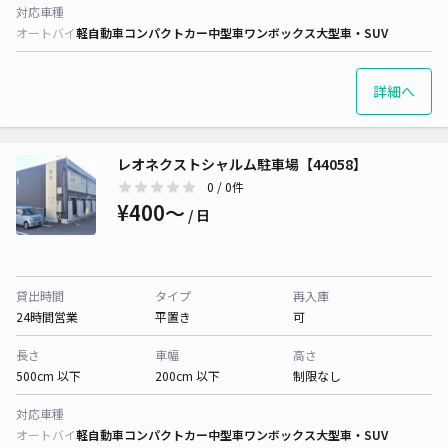
対応車種
オートバイ
軽自動車
コンパクトカー
中型車
ワンボックス
大型車・SUV
詳細へ
レオネクストシャルム駐車場【44058】
0
/ 0件
¥400〜
/ 日
貸出時間
タイプ
再入庫
24時間営業
平置き
可
長さ
車幅
高さ
500cm 以下
200cm 以下
制限なし
対応車種
オートバイ
軽自動車
コンパクトカー
中型車
ワンボックス
大型車・SUV