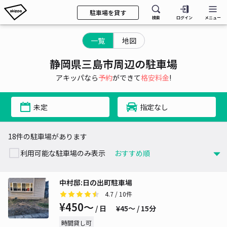
駐車場を貸す
検索
ログイン
メニュー
一覧
地図
静岡県三島市周辺の駐車場
アキッパなら
予約
ができて
格安料金
!
未定
指定なし
18件の駐車場があります
利用可能な駐車場のみ表示
中村邸:日の出町駐車場
4.7
/ 10件
¥450〜
/ 日
¥45〜 / 15分
時間貸し可