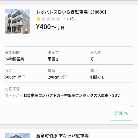
レオパレスひいらぎ駐車場【38690】
1
/ 1件
¥400〜
/ 日
貸出時間
タイプ
再入庫
24時間営業
平置き
可
長さ
車幅
高さ
500cm 以下
200cm 以下
制限なし
対応車種
オートバイ
軽自動車
コンパクトカー
中型車
ワンボックス
大型車・SUV
詳細へ
長泉町竹原 アキッパ駐車場