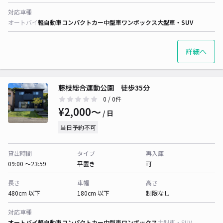
対応車種
オートバイ
軽自動車
コンパクトカー
中型車
ワンボックス
大型車・SUV
詳細へ
藤枝総合運動公園 徒歩35分
0
/ 0件
¥2,000〜
/ 日
当日予約不可
貸出時間
タイプ
再入庫
09:00 〜23:59
平置き
可
長さ
車幅
高さ
480cm 以下
180cm 以下
制限なし
対応車種
オートバイ
軽自動車
コンパクトカー
中型車
ワンボックス
大型車・SUV