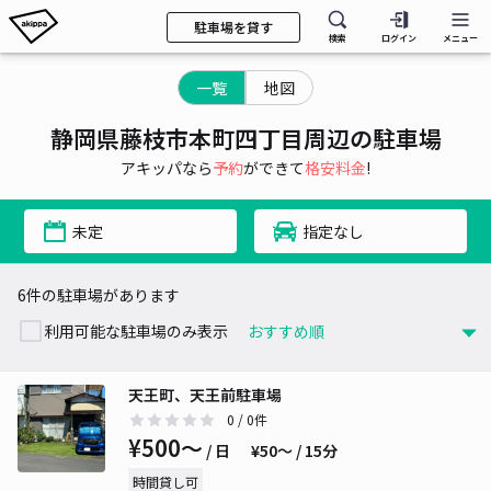
駐車場を貸す
検索
ログイン
メニュー
一覧
地図
静岡県藤枝市本町四丁目周辺の駐車場
アキッパなら
予約
ができて
格安料金
!
未定
指定なし
6件の駐車場があります
利用可能な駐車場のみ表示
天王町、天王前駐車場
0
/ 0件
¥500〜
/ 日
¥50〜 / 15分
時間貸し可