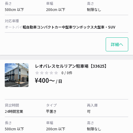
長さ
車幅
高さ
500cm 以下
200cm 以下
制限なし
対応車種
オートバイ
軽自動車
コンパクトカー
中型車
ワンボックス
大型車・SUV
詳細へ
レオパレスセルリアン駐車場【33625】
0
/ 0件
¥400〜
/ 日
貸出時間
タイプ
再入庫
24時間営業
平置き
可
長さ
車幅
高さ
500cm 以下
200cm 以下
制限なし