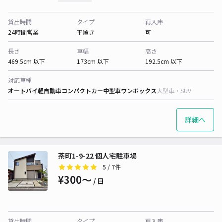
貸出時間
タイプ
再入庫
24時間営業
平置き
可
長さ
車幅
高さ
469.5cm 以下
173cm 以下
192.5cm 以下
対応車種
オートバイ
軽自動車
コンパクトカー
中型車
ワンボックス
大型車・SUV
詳細へ
茶町1-9-22 個人宅駐車場
5
/ 7件
¥300〜
/ 日
貸出時間
タイプ
再入庫