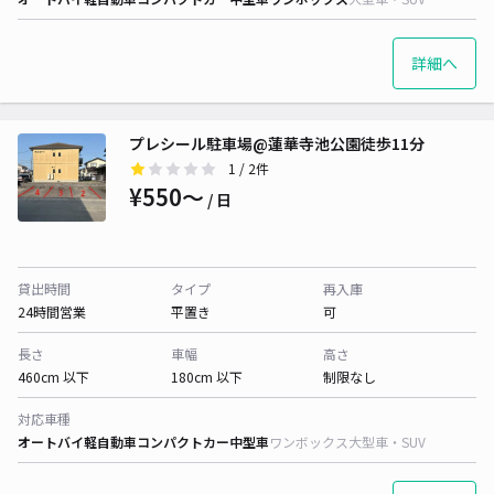
詳細へ
プレシール駐車場@蓮華寺池公園徒歩11分
1
/ 2件
¥550〜
/ 日
貸出時間
タイプ
再入庫
24時間営業
平置き
可
長さ
車幅
高さ
460cm 以下
180cm 以下
制限なし
対応車種
オートバイ
軽自動車
コンパクトカー
中型車
ワンボックス
大型車・SUV