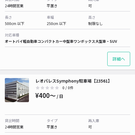
24時間営業
平置き
可
長さ
車幅
高さ
500cm 以下
250cm 以下
制限なし
対応車種
オートバイ
軽自動車
コンパクトカー
中型車
ワンボックス
大型車・SUV
詳細へ
レオパレスSymphony駐車場【23561】
0
/ 0件
¥400〜
/ 日
貸出時間
タイプ
再入庫
24時間営業
平置き
可