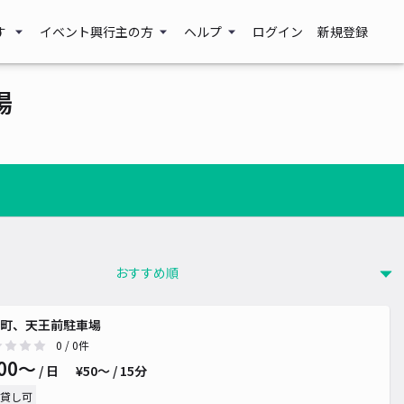
す
イベント興行主の方
ヘルプ
ログイン
新規登録
場
町、天王前駐車場
0
/ 0件
00〜
/ 日
¥50〜 / 15分
貸し可