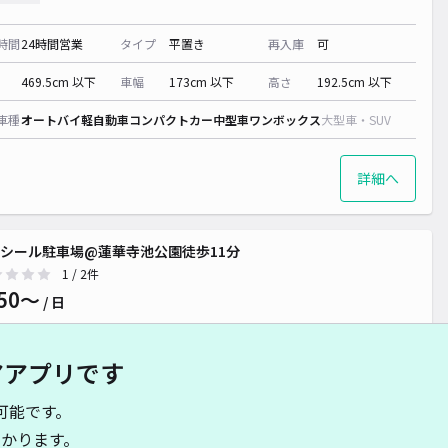
時間
24時間営業
タイプ
平置き
再入庫
可
469.5cm 以下
車幅
173cm 以下
高さ
192.5cm 以下
車種
オートバイ
軽自動車
コンパクトカー
中型車
ワンボックス
大型車・SUV
詳細へ
シール駐車場@蓮華寺池公園徒歩11分
1
/ 2件
50〜
/ 日
アアプリです
時間
24時間営業
タイプ
平置き
再入庫
可
可能です。
460cm 以下
車幅
180cm 以下
高さ
制限なし
かります。