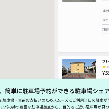
貸出
長さ
対応
プレ
¥5
、簡単に駐車場予約ができる駐車場シェ
貸出
制駐車場・事前お支払いのためスムーズにご利用当日の駐車が
長さ
キッパの持つ豊富な駐車場拠点から、目的地に近い駐車場が見つ