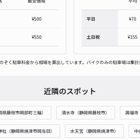
格
最安価格
平均
¥
500
平日
¥
70
¥
550
土日祝
¥
155
をのぞく駐車料金から相場を算出しています。バイクのみの駐車場は集計
近隣のスポット
岡県藤枝市岡部町三輪）
清水寺（静岡県藤枝市）
興福寺
神社（静岡県焼津市岡当目）
水天宮（静岡県焼津市）
中