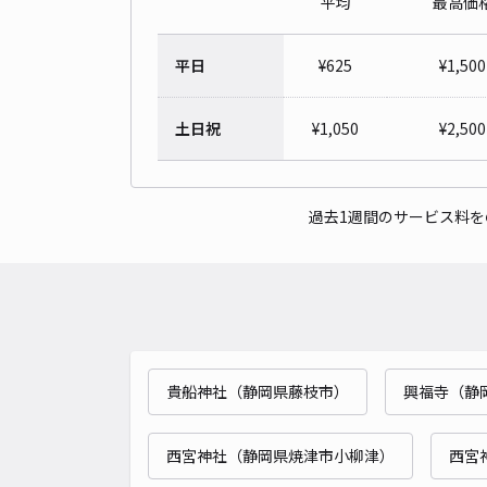
平均
最高価
平日
¥
625
¥
1,500
土日祝
¥
1,050
¥
2,500
過去1週間のサービス料
貴船神社（静岡県藤枝市）
興福寺（静
西宮神社（静岡県焼津市小柳津）
西宮