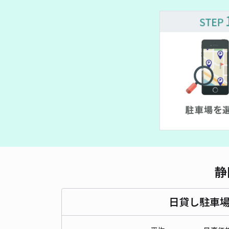
静
日貸し駐車