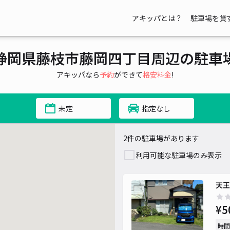
アキッパとは？
駐車場を貸
静岡県藤枝市藤岡四丁目周辺の駐車
アキッパなら
予約
ができて
格安料金
!
未定
指定なし
2件の駐車場があります
利用可能な駐車場のみ表示
天王
¥5
時間