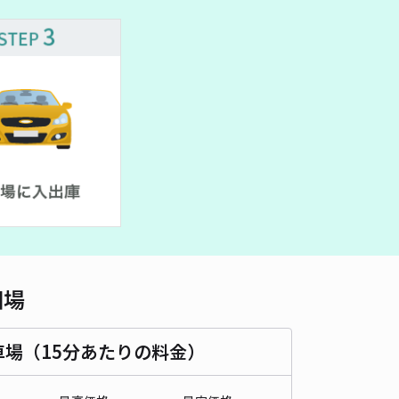
車種
オートバイ
軽自動車
コンパクトカー
中型車
ワンボックス
大型車・SUV
詳細へ
相場
車場（15分あたりの料金）