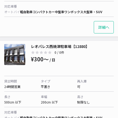
対応車種
オートバイ
軽自動車
コンパクトカー
中型車
ワンボックス
大型車・SUV
詳細へ
レオパレス西焼津駐車場【12880】
0
/ 0件
¥300〜
/ 日
貸出時間
タイプ
再入庫
24時間営業
平置き
可
長さ
車幅
高さ
500cm 以下
200cm 以下
制限なし
対応車種
オートバイ
軽自動車
コンパクトカー
中型車
ワンボックス
大型車・SUV