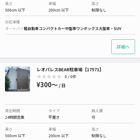
長さ
車幅
高さ
500cm 以下
200cm 以下
制限なし
対応車種
オートバイ
軽自動車
コンパクトカー
中型車
ワンボックス
大型車・SUV
詳細へ
レオパレスBEAR駐車場【17571】
0
/ 0件
¥300〜
/ 日
貸出時間
タイプ
再入庫
24時間営業
平置き
可
長さ
車幅
高さ
500cm 以下
200cm 以下
制限なし