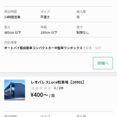
貸出時間
タイプ
再入庫
24時間営業
平置き
可
長さ
車幅
高さ
480cm 以下
180cm 以下
制限なし
対応車種
オートバイ
軽自動車
コンパクトカー
中型車
ワンボックス
大型車・SUV
詳細へ
レオパレスLuce駐車場【26901】
0
/ 0件
¥400〜
/ 日
貸出時間
タイプ
再入庫