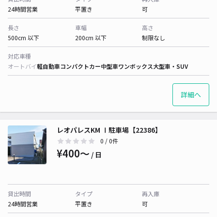
24時間営業
平置き
可
長さ
車幅
高さ
500cm 以下
200cm 以下
制限なし
対応車種
オートバイ
軽自動車
コンパクトカー
中型車
ワンボックス
大型車・SUV
詳細へ
レオパレスKM Ⅰ駐車場【22386】
0
/ 0件
¥400〜
/ 日
貸出時間
タイプ
再入庫
24時間営業
平置き
可