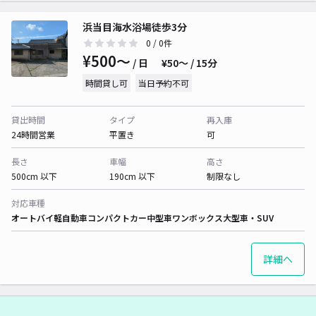
浜当目海水浴場徒歩3分
0
/ 0件
¥500〜
/ 日
¥50〜 / 15分
時間貸し可
当日予約不可
貸出時間
タイプ
再入庫
24時間営業
平置き
可
長さ
車幅
高さ
500cm 以下
190cm 以下
制限なし
対応車種
オートバイ
軽自動車
コンパクトカー
中型車
ワンボックス
大型車・SUV
詳細へ