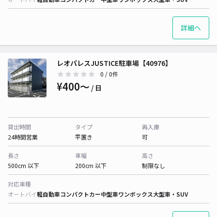
詳細へ
レオパレスJUSTICE駐車場【40976】
0
/ 0件
¥400〜
/ 日
貸出時間
タイプ
再入庫
24時間営業
平置き
可
長さ
車幅
高さ
500cm 以下
200cm 以下
制限なし
対応車種
オートバイ
軽自動車
コンパクトカー
中型車
ワンボックス
大型車・SUV