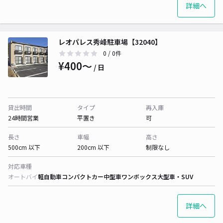
詳細へ
レオパレス秀峰駐車場【32040】
0
/ 0件
¥400〜
/ 日
貸出時間
タイプ
再入庫
24時間営業
平置き
可
長さ
車幅
高さ
500cm 以下
200cm 以下
制限なし
対応車種
オートバイ
軽自動車
コンパクトカー
中型車
ワンボックス
大型車・SUV
詳細へ