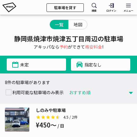
駐車場を貸す
検索
ログイン
メニュー
一覧
地図
静岡県焼津市焼津五丁目周辺の駐車場
アキッパなら
予約
ができて
格安料金
!
未定
指定なし
8件の駐車場があります
利用可能な駐車場のみ表示
しのみや駐車場
4.5
/ 2件
¥450〜
/ 日