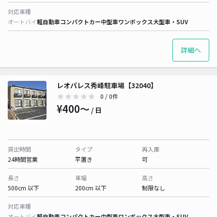
対応車種
オートバイ
軽自動車
コンパクトカー
中型車
ワンボックス
大型車・SUV
詳細へ
レオパレス秀峰駐車場【32040】
0
/ 0件
¥400〜
/ 日
貸出時間
タイプ
再入庫
24時間営業
平置き
可
長さ
車幅
高さ
500cm 以下
200cm 以下
制限なし
対応車種
オートバイ
軽自動車
コンパクトカー
中型車
ワンボックス
大型車・SUV