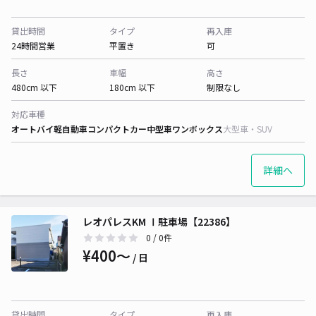
貸出時間
タイプ
再入庫
24時間営業
平置き
可
長さ
車幅
高さ
480cm 以下
180cm 以下
制限なし
対応車種
オートバイ
軽自動車
コンパクトカー
中型車
ワンボックス
大型車・SUV
詳細へ
レオパレスKM Ⅰ駐車場【22386】
0
/ 0件
¥400〜
/ 日
貸出時間
タイプ
再入庫