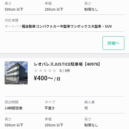
長さ
車幅
高さ
500cm 以下
200cm 以下
制限なし
対応車種
オートバイ
軽自動車
コンパクトカー
中型車
ワンボックス
大型車・SUV
詳細へ
レオパレスJUSTICE駐車場【40976】
0
/ 0件
¥400〜
/ 日
貸出時間
タイプ
再入庫
24時間営業
平置き
可
長さ
車幅
高さ
500cm 以下
200cm 以下
制限なし