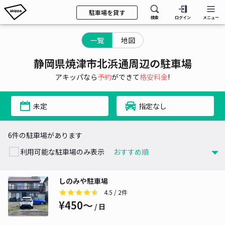
駐車場を貸す
検索
ログイン
メニュー
一覧
地図
静岡県焼津市北浜通周辺の駐車場
アキッパなら
予約
ができて
格安料金
!
未定
指定なし
6件の駐車場があります
利用可能な駐車場のみ表示
しのみや駐車場
4.5
/ 2件
¥450〜
/ 日