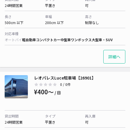
24時間営業
平置き
可
長さ
車幅
高さ
500cm 以下
200cm 以下
制限なし
対応車種
オートバイ
軽自動車
コンパクトカー
中型車
ワンボックス
大型車・SUV
詳細へ
レオパレスLuce駐車場【26901】
0
/ 0件
¥400〜
/ 日
貸出時間
タイプ
再入庫
24時間営業
平置き
可