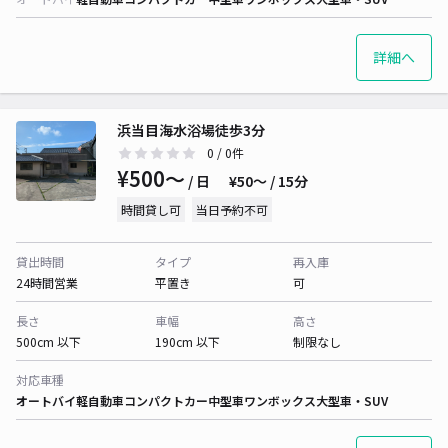
詳細へ
浜当目海水浴場徒歩3分
0
/ 0件
¥500〜
/ 日
¥50〜 / 15分
時間貸し可
当日予約不可
貸出時間
タイプ
再入庫
24時間営業
平置き
可
長さ
車幅
高さ
500cm 以下
190cm 以下
制限なし
対応車種
オートバイ
軽自動車
コンパクトカー
中型車
ワンボックス
大型車・SUV