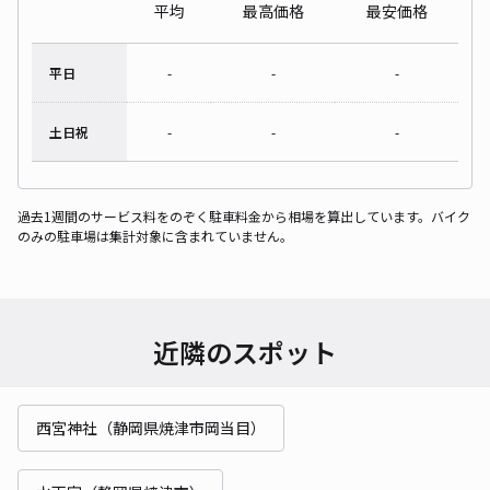
平均
最高価格
最安価格
平日
-
-
-
土日祝
-
-
-
過去1週間のサービス料をのぞく駐車料金から相場を算出しています。バイク
のみの駐車場は集計対象に含まれていません。
近隣のスポット
西宮神社（静岡県焼津市岡当目）